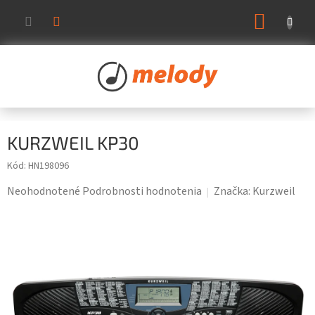
Prejsť
NÁKUP
na
KOŠÍK
obsah
KURZWEIL KP30
Kód:
HN198096
Priemerné
Neohodnotené
Podrobnosti hodnotenia
Značka:
Kurzweil
hodnotenie
produktu
je
0,0
z
5
hviezdičiek.