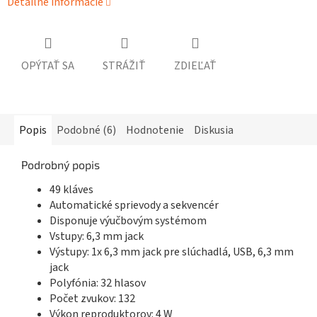
Detailné informácie
OPÝTAŤ SA
STRÁŽIŤ
ZDIEĽAŤ
Popis
Podobné (6)
Hodnotenie
Diskusia
Podrobný popis
49 kláves
Automatické sprievody a sekvencér
Disponuje výučbovým systémom
Vstupy: 6,3 mm jack
Výstupy: 1x 6,3 mm jack pre slúchadlá, USB, 6,3 mm
jack
Polyfónia: 32 hlasov
Počet zvukov: 132
Výkon reproduktorov: 4 W