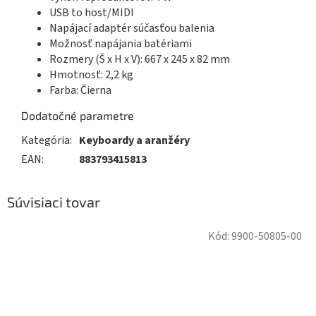
USB to host/MIDI
Napájací adaptér súčasťou balenia
Možnosť napájania batériami
Rozmery (Š x H x V): 667 x 245 x 82 mm
Hmotnosť: 2,2 kg
Farba: Čierna
Dodatočné parametre
Kategória
:
Keyboardy a aranžéry
EAN
:
883793415813
Súvisiaci tovar
Kód:
9900-50805-00