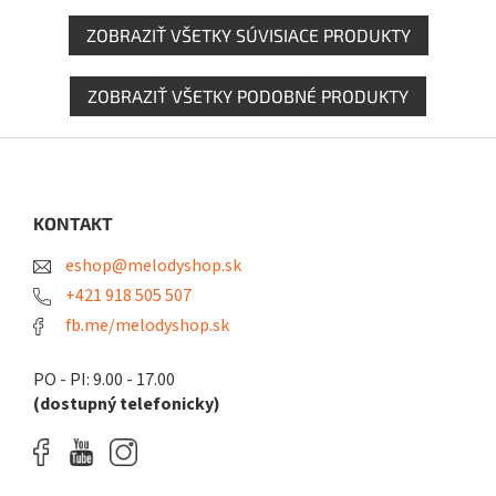
ZOBRAZIŤ VŠETKY SÚVISIACE PRODUKTY
ZOBRAZIŤ VŠETKY PODOBNÉ PRODUKTY
Z
á
p
ä
KONTAKT
t
eshop@melodyshop.sk
i
e
+421 918 505 507
fb.me/melodyshop.sk
PO - PI: 9.00 - 17.00
(dostupný telefonicky)