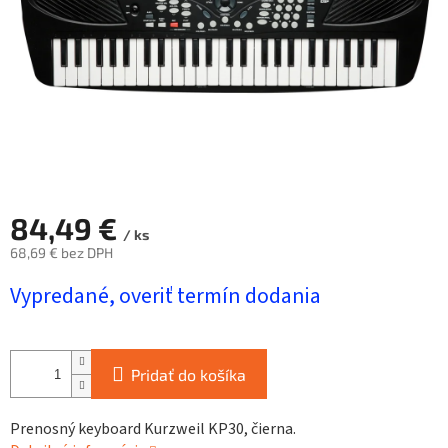
84,49 €
/ ks
68,69 € bez DPH
Jednotková
Vypredané, overiť termín dodania
cena:
Pridať do košíka
Prenosný keyboard Kurzweil KP30, čierna.