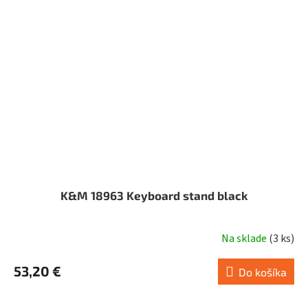
K&M 18963 Keyboard stand black
Na sklade
(
3 ks
)
53,20 €
Do košíka