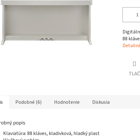
čiek.
Digitál
88 kláves
Detailn
TLAČ
is
Podobné (6)
Hodnotenie
Diskusia
robný popis
Klaviatúra: 88 kláves, kladivková, hladký plast