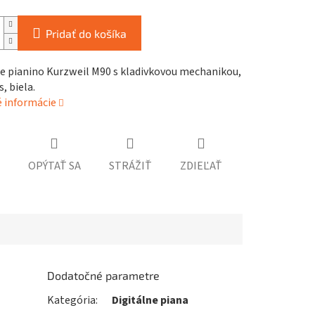
Pridať do košíka
ne pianino Kurzweil M90 s kladivkovou mechanikou,
, biela.
é informácie
OPÝTAŤ SA
STRÁŽIŤ
ZDIEĽAŤ
Dodatočné parametre
Kategória
:
Digitálne piana