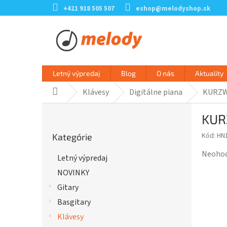
Prejsť
+421 918 505 507
eshop@melodyshop.sk
na
obsah
Letný výpredaj
Blog
O nás
Aktuality
Klávesy
Digitálne piana
KURZW
Domov
B
KUR
o
Preskočiť
č
Kód:
HN
Kategórie
kategórie
n
ý
Prieme
Neoho
Letný výpredaj
p
hodnot
NOVINKY
a
produk
n
je
Gitary
e
0,0
Basgitary
l
z
Klávesy
5