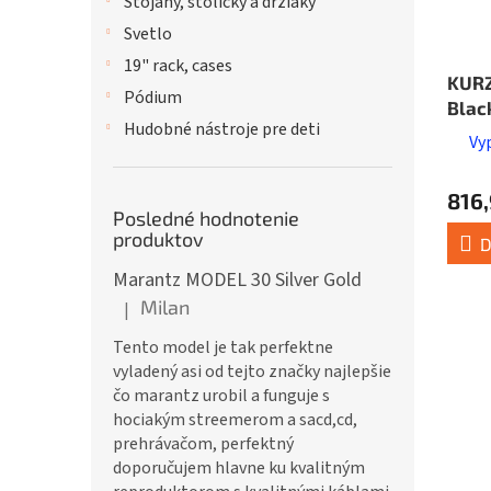
Stojany, stoličky a držiaky
Svetlo
19" rack, cases
KUR
Pódium
Blac
Hudobné nástroje pre deti
Vy
816,
Posledné hodnotenie
produktov
D
Marantz MODEL 30 Silver Gold
Milan
|
Hodnotenie produktu je 5 z 5 hviezdičiek.
Tento model je tak perfektne
vyladený asi od tejto značky najlepšie
čo marantz urobil a funguje s
hociakým streemerom a sacd,cd,
prehrávačom, perfektný
doporučujem hlavne ku kvalitným