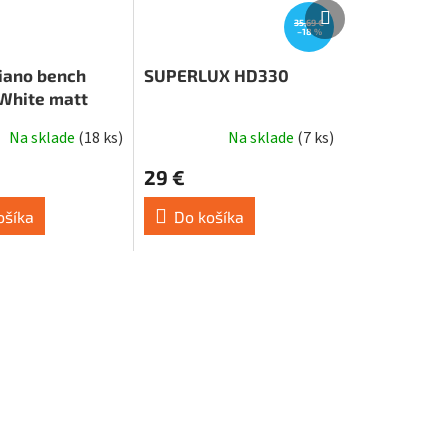
Ďalší
Ďalší
35,69 €
produkt
produkt
–18 %
ano bench
SUPERLUX HD330
White matt
Na sklade
(
18 ks
)
Na sklade
(
7 ks
)
29 €
ošíka
Do košíka