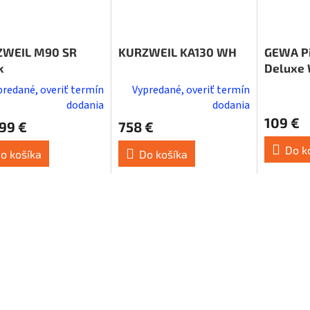
ZWEIL M90 SR
KURZWEIL KA130 WH
GEWA Pi
k
Deluxe 
predané, overiť termín
Vypredané, overiť termín
dodania
dodania
109 €
99 €
758 €
Do k
o košíka
Do košíka