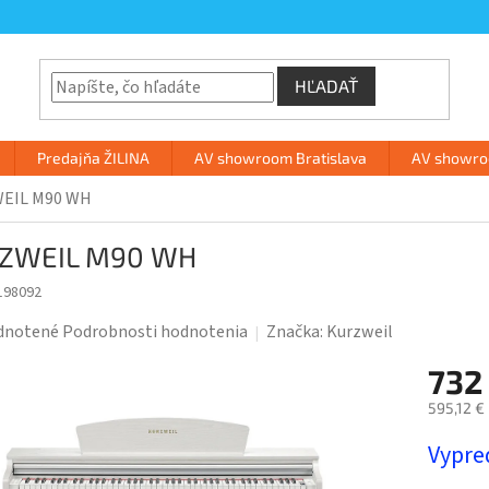
HĽADAŤ
Predajňa ŽILINA
AV showroom Bratislava
AV showroo
EIL M90 WH
ZWEIL M90 WH
198092
rné
dnotené
Podrobnosti hodnotenia
Značka:
Kurzweil
enie
732
tu
595,12 €
Jednotk
Vypre
cena: