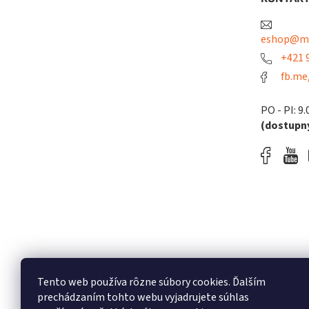
i
e
eshop@me
+421 9
fb.me
PO - PI: 9.
(dostupný
Tento web používa rôzne súbory cookies. Ďalším
prechádzaním tohto webu vyjadrujete súhlas