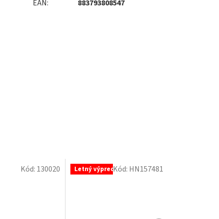
EAN
:
883793808547
Kód:
130020
Kód:
HN157481
Letný výpredaj