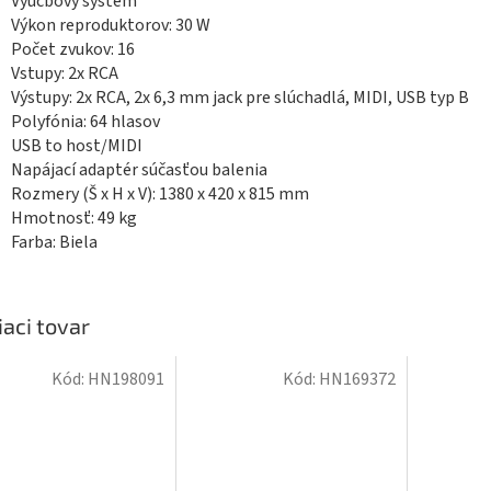
Výučbový systém
Výkon reproduktorov: 30 W
Počet zvukov: 16
Vstupy: 2x RCA
Výstupy: 2x RCA, 2x 6,3 mm jack pre slúchadlá, MIDI, USB typ B
Polyfónia: 64 hlasov
USB to host/MIDI
Napájací adaptér súčasťou balenia
Rozmery (Š x H x V): 1380 x 420 x 815 mm
Hmotnosť: 49 kg
Farba: Biela
iaci tovar
Kód:
HN198091
Kód:
HN169372