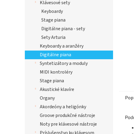
Klávesové sety
hviezdi
Keyboardy
Stage piana
Digitálne piana - sety
Sety Arturia
Keyboardy a aranžéry
Digitálne piana
Syntetizátory a moduly
MIDI kontroléry
Stage piana
Akustické klavíre
Pop
Organy
Akordeóny a heligónky
Groove produkčné nástroje
Pod
Noty pre klávesové nástroje
Príslušenstvo ku klávesom