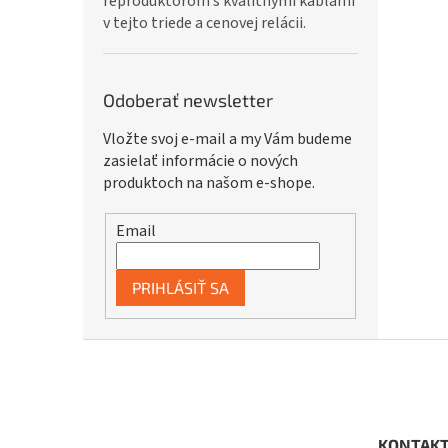
reproduktorom s kvalitnými káblami
v tejto triede a cenovej relácii.
Odoberať newsletter
Vložte svoj e-mail a my Vám budeme
zasielať informácie o nových
produktoch na našom e-shope.
Email
PRIHLÁSIŤ SA
Z
á
p
ä
t
KONTAK