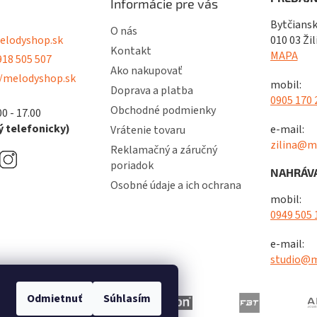
Informácie pre vás
Bytčiansk
O nás
lodyshop.sk
010 03 Žil
Kontakt
MAPA
18 505 507
Ako nakupovať
/melodyshop.sk
mobil:
Doprava a platba
0905 170 
Obchodné podmienky
00 - 17.00
 telefonicky)
e-mail:
Vrátenie tovaru
zilina@m
Reklamačný a záručný
poriadok
NAHRÁVA
Osobné údaje a ich ochrana
mobil:
0949 505 
e-mail:
studio@m
Odmietnuť
Súhlasím