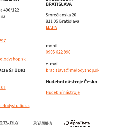
BRATISLAVA
a 490/122
Smrečianska 20
ina
811 05 Bratislava
MAPA
297
mobil:
0905 622 898
elodyshop.sk
e-mail:
bratislava@melodyshop.sk
CIE ŠTÚDIO
Hudební nástroje Česko
101
Hudební nástroje
elodystudio.sk