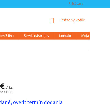
Prihlásenie
NÁKUPNÝ
Prázdny košík
KOŠÍK
m Žilina
Servis nástrojov
Kontakt
Moja objednávka
 €
/ ks
 bez DPH
ová
dané, overiť termín dodania