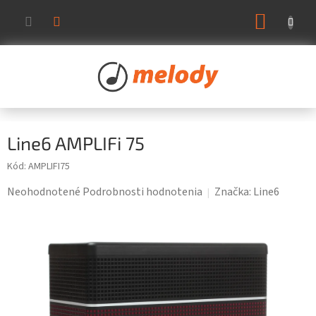
Prejsť
NÁKUP
na
KOŠÍK
obsah
Line6 AMPLIFi 75
Kód:
AMPLIFI75
Priemerné
Neohodnotené
Podrobnosti hodnotenia
Značka:
Line6
hodnotenie
produktu
je
0,0
z
5
hviezdičiek.