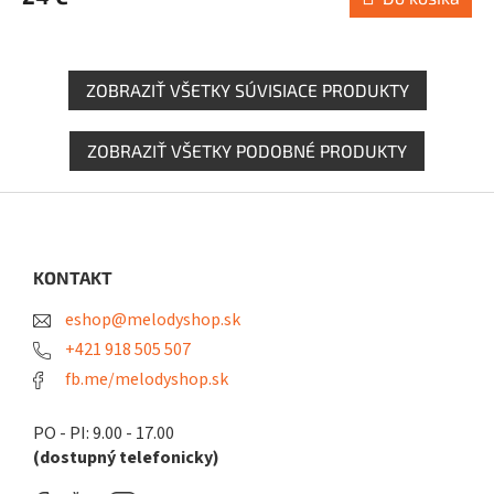
ZOBRAZIŤ VŠETKY SÚVISIACE PRODUKTY
ZOBRAZIŤ VŠETKY PODOBNÉ PRODUKTY
Z
á
p
ä
KONTAKT
t
eshop@melodyshop.sk
i
e
+421 918 505 507
fb.me/melodyshop.sk
PO - PI: 9.00 - 17.00
(dostupný telefonicky)