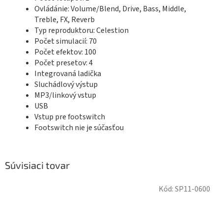
Ovládánie: Volume/Blend, Drive, Bass, Middle,
Treble, FX, Reverb
Typ reproduktoru: Celestion
Počet simulacií: 70
Počet efektov: 100
Počet presetov: 4
Integrovaná ladička
Sluchádlový výstup
MP3/linkový vstup
USB
Vstup pre footswitch
Footswitch nie je súčasťou
Súvisiaci tovar
Kód:
SP11-0600