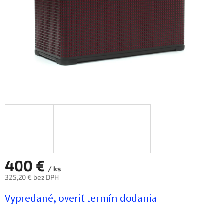
400 €
/ ks
325,20 € bez DPH
Jednotková
Vypredané, overiť termín dodania
cena: