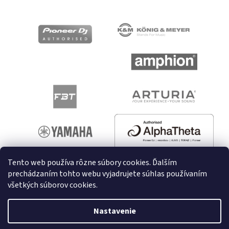
Tento web používa rôzne súbory cookies. Ďalším
prechádzaním tohto webu vyjadrujete súhlas používaním
všetkých súborov cookies.
Vytvoril Shoptet
Nastavenie