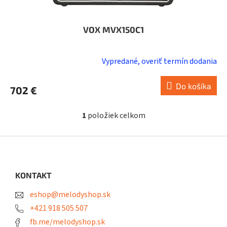
VOX MVX150C1
Vypredané, overiť termín dodania
Do košíka
702 €
1
položiek celkom
O
v
l
Z
á
á
d
p
a
ä
KONTAKT
c
t
i
eshop@melodyshop.sk
i
e
p
e
+421 918 505 507
r
fb.me/melodyshop.sk
v