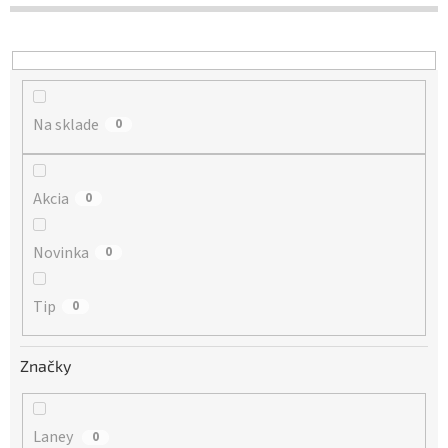
d
u
k
t
o
Na sklade
v
0
Akcia
0
Novinka
0
Tip
0
Značky
Laney
0