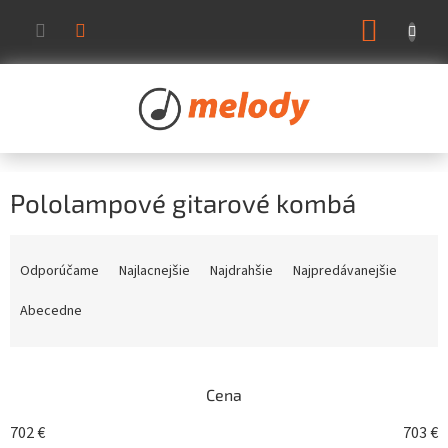
Prejsť
NÁKUP
na
KOŠÍK
obsah
Pololampové gitarové kombá
R
a
Odporúčame
Najlacnejšie
Najdrahšie
Najpredávanejšie
d
e
Abecedne
n
i
e
Cena
p
r
702
€
703
€
o