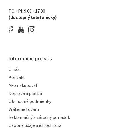
k
y
PO - PI: 9.00 - 17.00
v
(dostupný telefonicky)
ý
p
i
s
u
Informácie pre vás
O nás
Kontakt
Ako nakupovať
Doprava a platba
Obchodné podmienky
Vrátenie tovaru
Reklamačný a záručný poriadok
Osobné údaje a ich ochrana