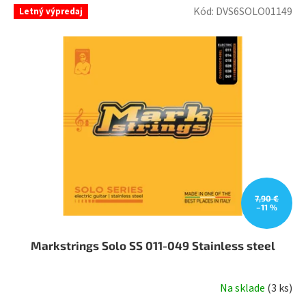
5,0
Kód:
DVS6SOLO01149
Letný výpredaj
z
5
hviezdičiek.
7,90 €
–11 %
Markstrings Solo SS 011-049 Stainless steel
Na sklade
(
3 ks
)