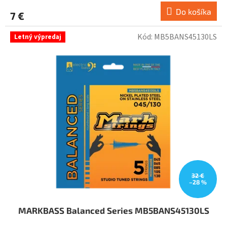
Do košíka
7 €
Kód:
MB5BANS45130LS
Letný výpredaj
32 €
–28 %
MARKBASS Balanced Series MB5BANS45130LS