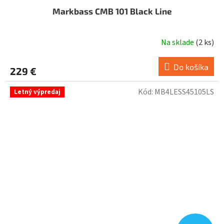
Markbass CMB 101 Black Line
Na sklade
(
2 ks
)
Do košíka
229 €
Kód:
MB4LESS45105LS
Letný výpredaj