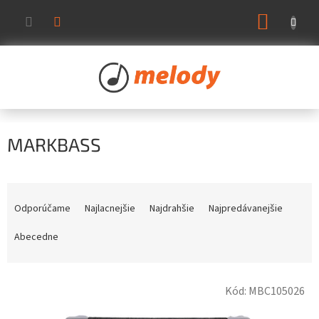
Prejsť
NÁKUP
na
KOŠÍK
obsah
MARKBASS
R
a
Odporúčame
Najlacnejšie
Najdrahšie
Najpredávanejšie
d
e
Abecedne
n
i
V
e
Kód:
MBC105026
ý
p
p
r