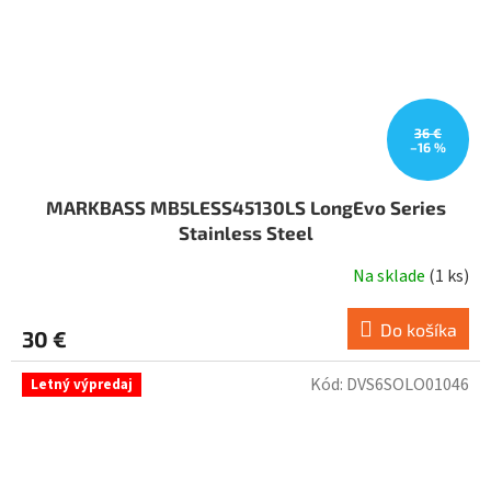
36 €
–16 %
MARKBASS MB5LESS45130LS LongEvo Series
Stainless Steel
Na sklade
(
1 ks
)
Do košíka
30 €
Kód:
DVS6SOLO01046
Letný výpredaj