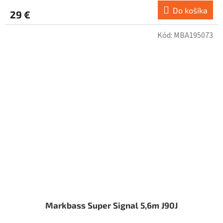
Do košíka
29 €
Kód:
MBA195073
Markbass Super Signal 5,6m J90J