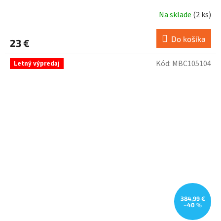
Na sklade
(
2 ks
)
Do košíka
23 €
Kód:
MBC105104
Letný výpredaj
384,99 €
–40 %