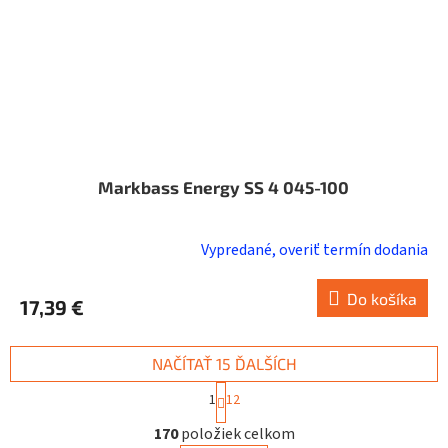
Markbass Energy SS 4 045-100
Vypredané, overiť termín dodania
Do košíka
17,39 €
NAČÍTAŤ 15 ĎALŠÍCH
S
1
12
t
O
r
170
položiek celkom
v
á