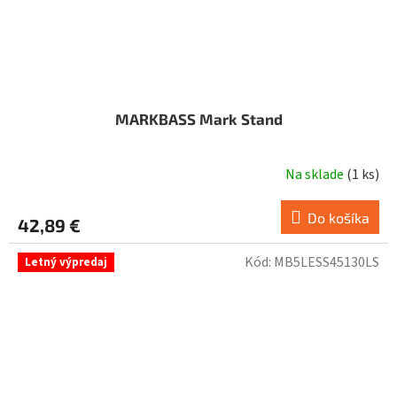
MARKBASS Mark Stand
Na sklade
(
1 ks
)
Do košíka
42,89 €
Kód:
MB5LESS45130LS
Letný výpredaj