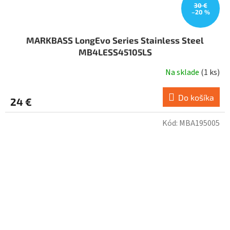
30 €
–20 %
MARKBASS LongEvo Series Stainless Steel
MB4LESS45105LS
Na sklade
(
1 ks
)
Do košíka
24 €
Kód:
MBA195005