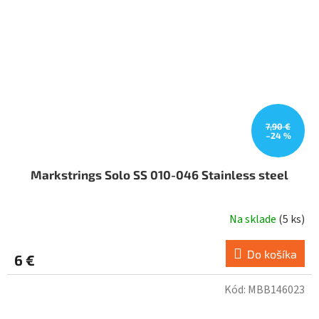
7,90 €
–24 %
Markstrings Solo SS 010-046 Stainless steel
Na sklade
(
5 ks
)
Do košíka
6 €
Kód:
MBB146023