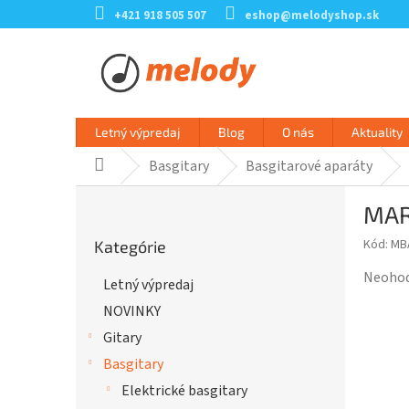
Prejsť
+421 918 505 507
eshop@melodyshop.sk
na
obsah
Letný výpredaj
Blog
O nás
Aktuality
Basgitary
Basgitarové aparáty
Domov
B
MAR
o
Preskočiť
č
Kód:
MB
Kategórie
kategórie
n
ý
Prieme
Neoho
Letný výpredaj
p
hodnot
NOVINKY
a
produk
n
je
Gitary
e
0,0
Basgitary
l
z
Elektrické basgitary
5