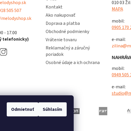
lodyshop.sk
010 03 Žil
Kontakt
MAPA
18 505 507
Ako nakupovať
/melodyshop.sk
mobil:
Doprava a platba
0905 170 
Obchodné podmienky
00 - 17.00
 telefonicky)
e-mail:
Vrátenie tovaru
zilina@m
Reklamačný a záručný
poriadok
NAHRÁVA
Osobné údaje a ich ochrana
mobil:
0949 505 
e-mail:
studio@m
Odmietnuť
Súhlasím