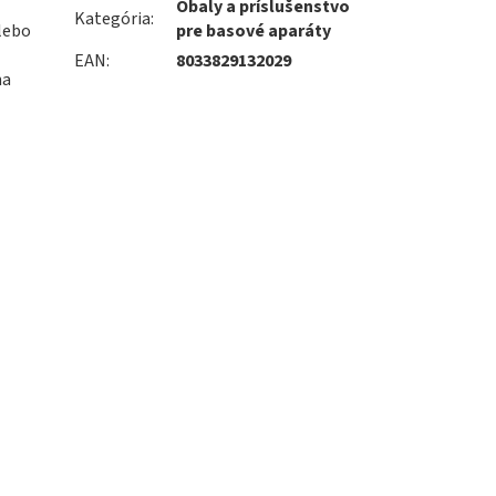
Obaly a príslušenstvo
Kategória
:
lebo
pre basové aparáty
EAN
:
8033829132029
na