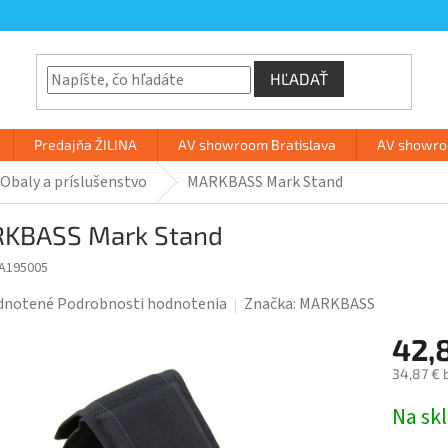
HĽADAŤ
Predajňa ŽILINA
AV showroom Bratislava
AV showroo
Obaly a príslušenstvo
MARKBASS Mark Stand
KBASS Mark Stand
A195005
rné
dnotené
Podrobnosti hodnotenia
Značka:
MARKBASS
enie
42,
tu
34,87 € 
Jednotk
Na sk
cena: