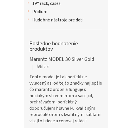
19" rack, cases
Pódium
Hudobné nástroje pre deti
Posledné hodnotenie
produktov
Marantz MODEL 30 Silver Gold
Milan
|
Hodnotenie produktu je 5 z 5 hviezdičiek.
Tento model je tak perfektne
vyladený asi od tejto značky najlepšie
čo marantz urobil a funguje s
hociakým streemerom a sacd,cd,
prehrávačom, perfektný
doporučujem hlavne ku kvalitným
reproduktorom s kvalitnými káblami
v tejto triede a cenovej relácii.