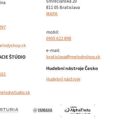
Smrečianska 20
ina
811 05 Bratislava
MAPA
297
mobil:
0905 622 898
elodyshop.sk
e-mail:
bratislava@melodyshop.sk
CIE ŠTÚDIO
Hudební nástroje Česko
101
Hudební nástroje
elodystudio.sk