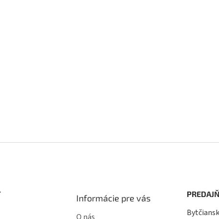
T
PREDAJŇ
Informácie pre vás
Bytčiansk
O nás