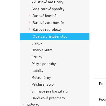
Akustické basgitary
hviezdi
Basgitarové aparáty
Basové kombá
Basové zosilňovače
Basové reproboxy
Obaly a príslušenstvo
Efekty
Obaly a kufre
Struny
Pásy a popruhy
Ladičky
Metronómy
Pop
Príslušenstvo
Snímače pre basgitaru
Darčekové predmety
Pod
Klávesy