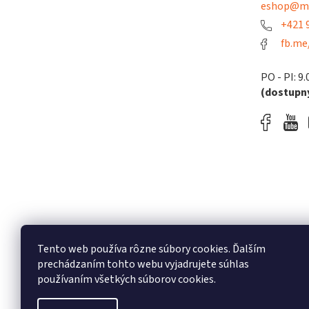
eshop@me
+421 9
fb.me
PO - PI: 9.
(dostupný
Tento web používa rôzne súbory cookies. Ďalším
prechádzaním tohto webu vyjadrujete súhlas
používaním všetkých súborov cookies.