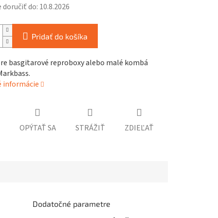
doručiť do:
10.8.2026
Pridať do košíka
pre basgitarové reproboxy alebo malé kombá
Markbass.
é informácie
OPÝTAŤ SA
STRÁŽIŤ
ZDIEĽAŤ
Dodatočné parametre