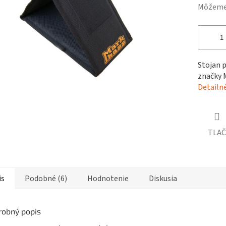
čiek.
Môžeme 
Stojan 
značky 
Detailn
TLAČ
is
Podobné (6)
Hodnotenie
Diskusia
robný popis