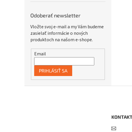
Odoberať newsletter
Vložte svoj e-mail a my Vám budeme
zasielať informácie o nových
produktoch na našom e-shope.
Email
PRIHLÁSIŤ SA
Z
á
p
ä
t
KONTAK
i
e