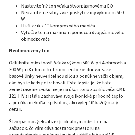
Nastaviteľný tón vďaka štvorpásmovému EQ
Neuveriteľne silný zvuk poskytovaný výkonom 500
W
Hi-fi zvuk z 1" kompresného meniča
Vytočte to na maximum pomocou dvojpásmového
obmedzovača
Neobmedzený tón
Odfúknite miestnosť. Vďaka výkonu 500 W pri 4 ohmoch a
300 W pri 8 ohmoch ohromí tento zosilňovač vaše
basové linky neuveriteľnou silou a ponúkne väčší objem,
ako by ste kedy potrebovali. Ešte lepšie je, že toto
zemetrasenie zvuku nie je na úkor tónu zosilňovača. CMD
121H IV si stále zachováva svoje ikonické prírodné teplo
a ponúka niekoľko spôsobov, ako vylepšiť každý malý
detail.
Štvorpásmový ekvalizér je ideálnym miestom na
začiatok, čo vám dáva dostatok priestoru na