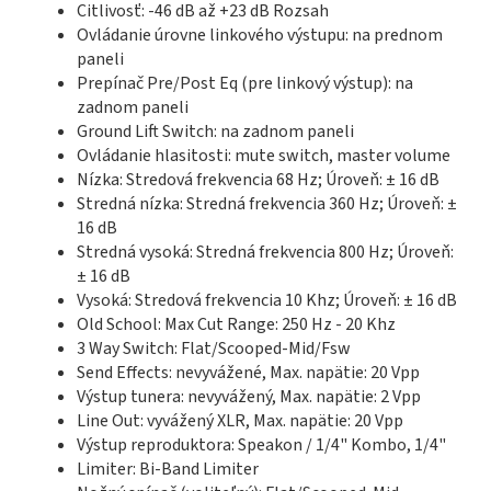
Citlivosť: -46 dB až +23 dB Rozsah
Ovládanie úrovne linkového výstupu: na prednom
paneli
Prepínač Pre/Post Eq (pre linkový výstup): na
zadnom paneli
Ground Lift Switch: na zadnom paneli
Ovládanie hlasitosti: mute switch, master volume
Nízka: Stredová frekvencia 68 Hz; Úroveň: ± 16 dB
Stredná nízka: Stredná frekvencia 360 Hz; Úroveň: ±
16 dB
Stredná vysoká: Stredná frekvencia 800 Hz; Úroveň:
± 16 dB
Vysoká: Stredová frekvencia 10 Khz; Úroveň: ± 16 dB
Old School: Max Cut Range: 250 Hz - 20 Khz
3 Way Switch: Flat/Scooped-Mid/Fsw
Send Effects: nevyvážené, Max. napätie: 20 Vpp
Výstup tunera: nevyvážený, Max. napätie: 2 Vpp
Line Out: vyvážený XLR, Max. napätie: 20 Vpp
Výstup reproduktora: Speakon / 1/4" Kombo, 1/4"
Limiter: Bi-Band Limiter