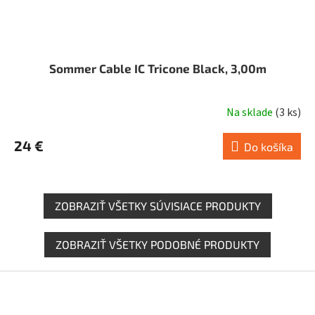
Sommer Cable IC Tricone Black, 3,00m
Na sklade
(
3 ks
)
24 €
Do košíka
ZOBRAZIŤ VŠETKY SÚVISIACE PRODUKTY
ZOBRAZIŤ VŠETKY PODOBNÉ PRODUKTY
Z
á
p