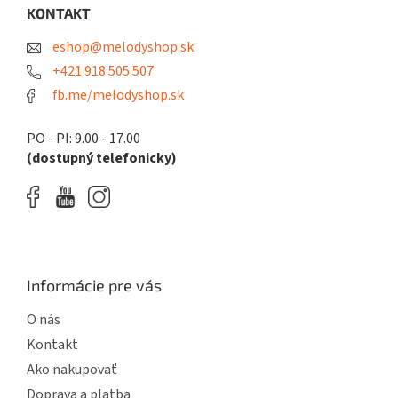
ä
KONTAKT
t
eshop@melodyshop.sk
i
e
+421 918 505 507
fb.me/melodyshop.sk
PO - PI: 9.00 - 17.00
(dostupný telefonicky)
Informácie pre vás
O nás
Kontakt
Ako nakupovať
Doprava a platba