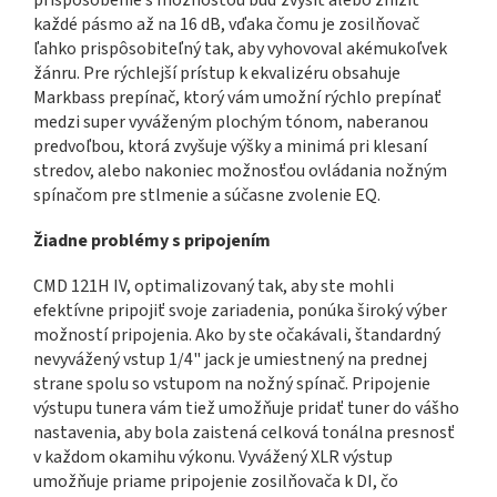
prispôsobenie s možnosťou buď zvýšiť alebo znížiť
každé pásmo až na 16 dB, vďaka čomu je zosilňovač
ľahko prispôsobiteľný tak, aby vyhovoval akémukoľvek
žánru. Pre rýchlejší prístup k ekvalizéru obsahuje
Markbass prepínač, ktorý vám umožní rýchlo prepínať
medzi super vyváženým plochým tónom, naberanou
predvoľbou, ktorá zvyšuje výšky a minimá pri klesaní
stredov, alebo nakoniec možnosťou ovládania nožným
spínačom pre stlmenie a súčasne zvolenie EQ.
Žiadne problémy s pripojením
CMD 121H IV, optimalizovaný tak, aby ste mohli
efektívne pripojiť svoje zariadenia, ponúka široký výber
možností pripojenia. Ako by ste očakávali, štandardný
nevyvážený vstup 1/4" jack je umiestnený na prednej
strane spolu so vstupom na nožný spínač. Pripojenie
výstupu tunera vám tiež umožňuje pridať tuner do vášho
nastavenia, aby bola zaistená celková tonálna presnosť
v každom okamihu výkonu. Vyvážený XLR výstup
umožňuje priame pripojenie zosilňovača k DI, čo