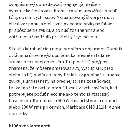
dvojpásmový obmedzovač reaguje rýchlejšie a
dynamickejšie na vaše hranie, čo vám umožňuje pridať
tóny do dunivých basov. Aktualizovaný štvorpásmový
ekvalizér ponúka efektívne ovládacie prvky na ľahké
prispôsobenie zvuku, a to buď zosilnením alebo
znížením až na 16 dB pre všetky štyri pásma.
S touto kombináciou nie je problém s objemom. Gombík
ovládania úrovne výstupu ponúka presné ovládanie
úrovne odoslanej do mixéra. Prepínač EQ pre/post
znamená, že môžete smerovať svoj výstup XLR pred
alebo za EQ podľa potreby. Praktický prepínač stlmenia
zvuku je umiestnený na prednej strane zosilňovača,
takže môžete rýchlo prerušiť zvuk v tých chvíľach, keď
potrebujete počuť niečo iné ako tento fantastický
basový tón. Kombinácia 500 W rms pri štyroch ohmoch
alebo 300 W rms pri ôsmich, Markbass CMD 121H IV znie
obrovsky.
Kľúčové vlastnosti: