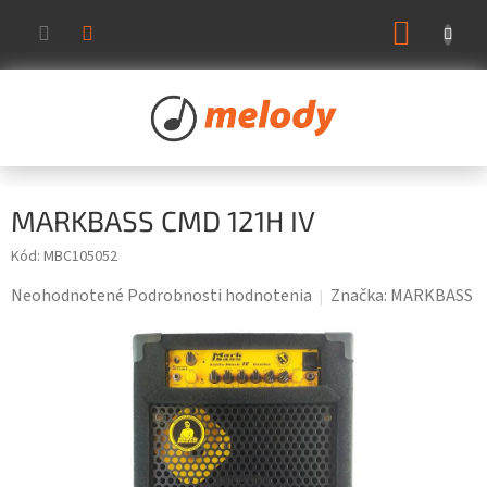
Prejsť
NÁKUP
na
KOŠÍK
obsah
MARKBASS CMD 121H IV
Kód:
MBC105052
Priemerné
Neohodnotené
Podrobnosti hodnotenia
Značka:
MARKBASS
hodnotenie
produktu
je
0,0
z
5
hviezdičiek.