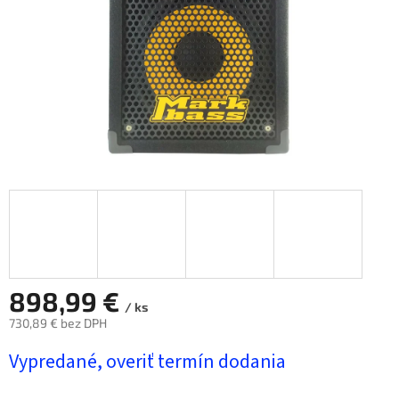
898,99 €
/ ks
730,89 € bez DPH
Jednotková
Vypredané, overiť termín dodania
cena: