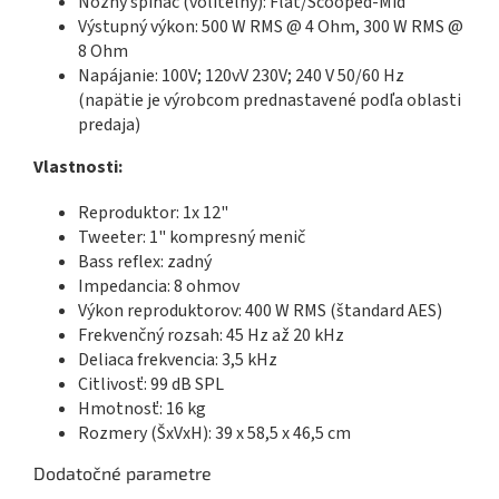
Nožný spínač (voliteľný): Flat/Scooped-Mid
Výstupný výkon: 500 W RMS @ 4 Ohm, 300 W RMS @
8 Ohm
Napájanie: 100V; 120vV 230V; 240 V 50/60 Hz
(napätie je výrobcom prednastavené podľa oblasti
predaja)
Vlastnosti:
Reproduktor: 1x 12"
Tweeter: 1" kompresný menič
Bass reflex: zadný
Impedancia: 8 ohmov
Výkon reproduktorov: 400 W RMS (štandard AES)
Frekvenčný rozsah: 45 Hz až 20 kHz
Deliaca frekvencia: 3,5 kHz
Citlivosť: 99 dB SPL
Hmotnosť: 16 kg
Rozmery (ŠxVxH): 39 x 58,5 x 46,5 cm
Dodatočné parametre