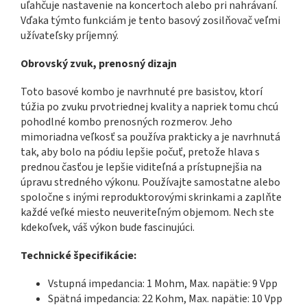
uľahčuje nastavenie na koncertoch alebo pri nahrávaní.
Vďaka týmto funkciám je tento basový zosilňovač veľmi
užívateľsky príjemný.
Obrovský zvuk, prenosný dizajn
Toto basové kombo je navrhnuté pre basistov, ktorí
túžia po zvuku prvotriednej kvality a napriek tomu chcú
pohodlné kombo prenosných rozmerov. Jeho
mimoriadna veľkosť sa používa prakticky a je navrhnutá
tak, aby bolo na pódiu lepšie počuť, pretože hlava s
prednou časťou je lepšie viditeľná a prístupnejšia na
úpravu stredného výkonu. Používajte samostatne alebo
spoločne s inými reproduktorovými skrinkami a zaplňte
každé veľké miesto neuveriteľným objemom. Nech ste
kdekoľvek, váš výkon bude fascinujúci.
Technické špecifikácie:
Vstupná impedancia: 1 Mohm, Max. napätie: 9 Vpp
Spätná impedancia: 22 Kohm, Max. napätie: 10 Vpp