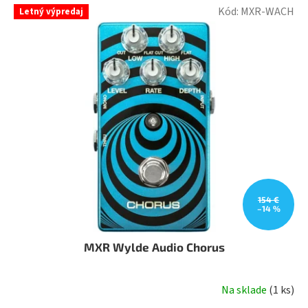
Kód:
MXR-WACH
Letný výpredaj
154 €
–14 %
MXR Wylde Audio Chorus
Na sklade
(
1 ks
)