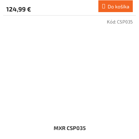
Do košíka
124,99 €
Kód:
CSP035
MXR CSP035