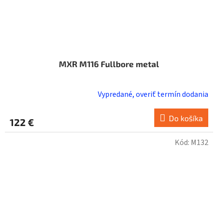
MXR M116 Fullbore metal
Vypredané, overiť termín dodania
Do košíka
122 €
Kód:
M132