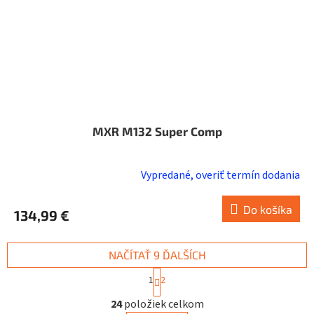
MXR M132 Super Comp
Vypredané, overiť termín dodania
Do košíka
134,99 €
NAČÍTAŤ 9 ĎALŠÍCH
S
1
2
t
O
r
24
položiek celkom
v
á