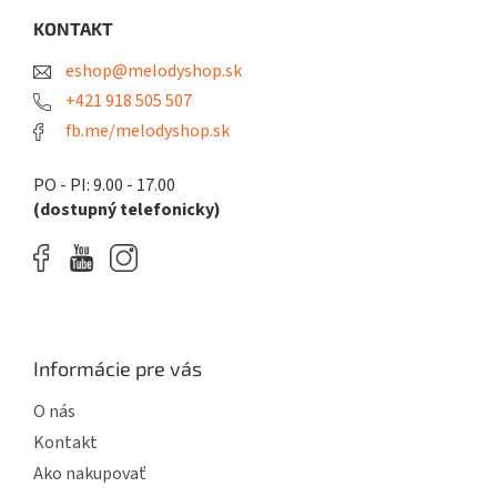
p
ä
KONTAKT
t
eshop@melodyshop.sk
i
e
+421 918 505 507
fb.me/melodyshop.sk
PO - PI: 9.00 - 17.00
(dostupný telefonicky)
Informácie pre vás
O nás
Kontakt
Ako nakupovať