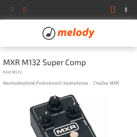
Prejsť
NÁKUP
na
KOŠÍK
obsah
MXR M132 Super Comp
Kód:
M132
Priemerné
Neohodnotené
Podrobnosti hodnotenia
Značka:
MXR
hodnotenie
produktu
je
0,0
z
5
hviezdičiek.