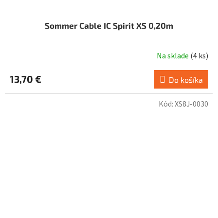
Sommer Cable IC Spirit XS 0,20m
Na sklade
(
4 ks
)
13,70 €
Do košíka
Kód:
XS8J-0030