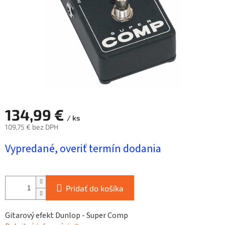
134,99 €
/ ks
109,75 € bez DPH
Jednotková
Vypredané, overiť termín dodania
cena:
Pridať do košíka
Gitarový efekt Dunlop - Super Comp