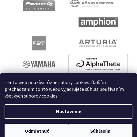
Tento web používa rôzne súbory cookies. Ďalším
prechádzaním tohto webu vyjadrujete súhlas používaním
všetkých súborov cookies.
Vytvoril Shoptet
Nastavenie
Copyright 2026
melodyshop.sk
. Všetky práva vyhradené.
Odmietnuť
Súhlasím
Upraviť nastavenie cookies