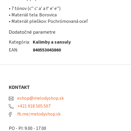
• 7 tónov (c’’ c’ a’ a f’ e’ e’’)
• Materiál tela: Borovica
• Materiál plieškov: Pochrómovaná oceľ
Dodatočné parametre
Kategória
:
Kalimby a sansuly
EAN
:
840553043860
Z
á
p
ä
KONTAKT
t
eshop@melodyshop.sk
i
e
+421 918 505 507
fb.me/melodyshop.sk
PO - PI: 9.00 - 17.00