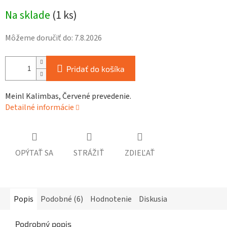
Jednotková
Na sklade
(
1 ks
)
cena:
Môžeme doručiť do:
7.8.2026
Pridať do košíka
Meinl Kalimbas, Červené prevedenie.
Detailné informácie
OPÝTAŤ SA
STRÁŽIŤ
ZDIEĽAŤ
Popis
Podobné (6)
Hodnotenie
Diskusia
Podrobný popis