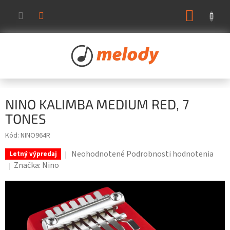
Prejsť
NÁKUP
na
KOŠÍK
obsah
NINO KALIMBA MEDIUM RED, 7
TONES
Kód:
NINO964R
Priemerné
Neohodnotené
Podrobnosti hodnotenia
Letný výpredaj
hodnotenie
Značka:
Nino
produktu
je
0,0
z
5