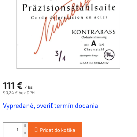
hviezdičiek.
111 €
/ ks
90,24 € bez DPH
Jednotková
Vypredané, overiť termín dodania
cena:
Pridať do košíka