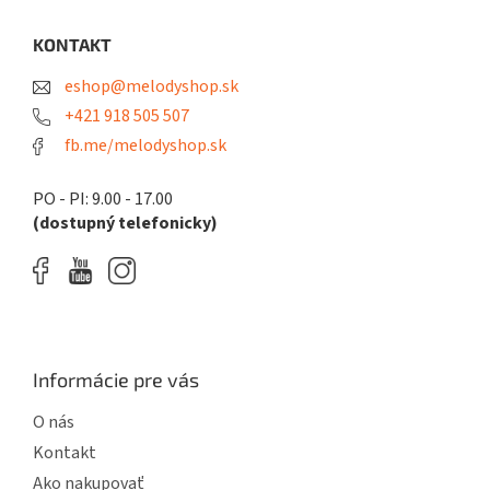
p
ä
KONTAKT
t
eshop@melodyshop.sk
i
e
+421 918 505 507
fb.me/melodyshop.sk
PO - PI: 9.00 - 17.00
(dostupný telefonicky)
Informácie pre vás
O nás
Kontakt
Ako nakupovať