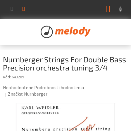
Prejsť
NÁKUP
na
KOŠÍK
obsah
Nurnberger Strings For Double Bass
Precision orchestra tuning 3/4
Kód:
643209
Priemerné
Neohodnotené
Podrobnosti hodnotenia
hodnotenie
Značka:
Nurnberger
produktu
je
0,0
z
5