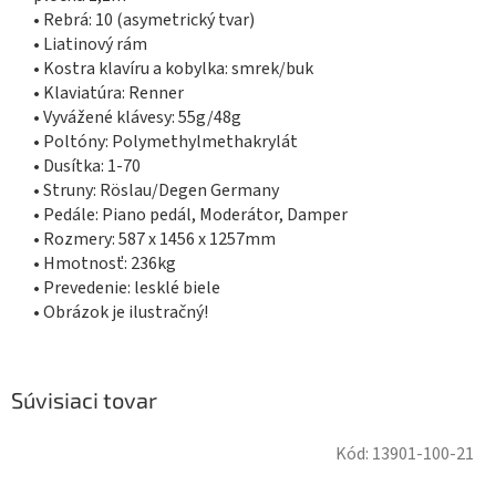
• Rebrá: 10 (asymetrický tvar)
• Liatinový rám
• Kostra klavíru a kobylka: smrek/buk
• Klaviatúra: Renner
• Vyvážené klávesy: 55g/48g
• Poltóny: Polymethylmethakrylát
• Dusítka: 1-70
• Struny: Röslau/Degen Germany
• Pedále: Piano pedál, Moderátor, Damper
• Rozmery: 587 x 1456 x 1257mm
• Hmotnosť: 236kg
• Prevedenie: lesklé biele
• Obrázok je ilustračný!
Súvisiaci tovar
Kód:
13901-100-21