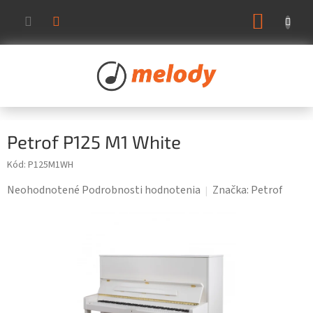
Prejsť
NÁKUP
na
KOŠÍK
obsah
Petrof P125 M1 White
Kód:
P125M1WH
Priemerné
Neohodnotené
Podrobnosti hodnotenia
Značka:
Petrof
hodnotenie
produktu
je
0,0
z
5
hviezdičiek.