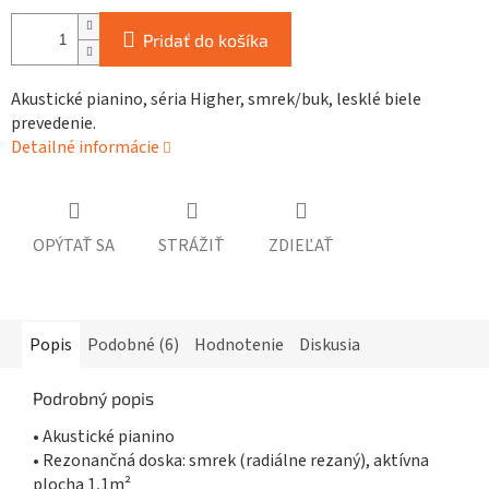
Pridať do košíka
Akustické pianino, séria Higher, smrek/buk, lesklé biele
prevedenie.
Detailné informácie
OPÝTAŤ SA
STRÁŽIŤ
ZDIEĽAŤ
Popis
Podobné (6)
Hodnotenie
Diskusia
Podrobný popis
• Akustické pianino
• Rezonančná doska: smrek (radiálne rezaný), aktívna
plocha 1,1m²