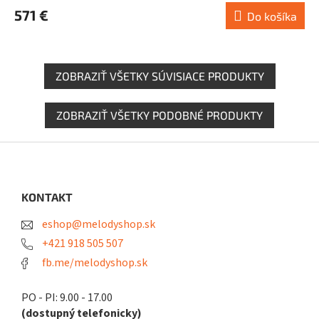
571 €
Do košíka
ZOBRAZIŤ VŠETKY SÚVISIACE PRODUKTY
ZOBRAZIŤ VŠETKY PODOBNÉ PRODUKTY
Z
á
p
ä
KONTAKT
t
eshop@melodyshop.sk
i
e
+421 918 505 507
fb.me/melodyshop.sk
PO - PI: 9.00 - 17.00
(dostupný telefonicky)