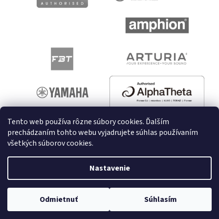
Tento web používa rôzne súbory cookies. Ďalším
prechádzaním tohto webu vyjadrujete súhlas používaním
všetkých súborov cookies.
Vytvoril Shoptet
Nastavenie
Copyright 2026
melodyshop.sk
. Všetky práva vyhradené.
Odmietnuť
Súhlasím
Upraviť nastavenie cookies