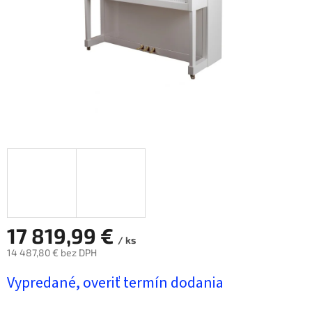
17 819,99 €
/ ks
14 487,80 € bez DPH
Jednotková
Vypredané, overiť termín dodania
cena: