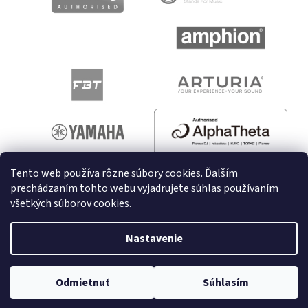
Tento web používa rôzne súbory cookies. Ďalším
prechádzaním tohto webu vyjadrujete súhlas používaním
všetkých súborov cookies.
Vytvoril Shoptet
Nastavenie
Copyright 2026
melodyshop.sk
. Všetky práva vyhradené.
Odmietnuť
Súhlasím
Upraviť nastavenie cookies