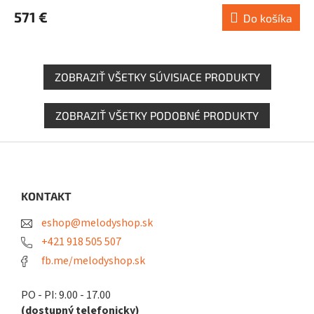
571 €
Do košíka
ZOBRAZIŤ VŠETKY SÚVISIACE PRODUKTY
ZOBRAZIŤ VŠETKY PODOBNÉ PRODUKTY
Z
á
p
ä
KONTAKT
t
eshop@melodyshop.sk
i
e
+421 918 505 507
fb.me/melodyshop.sk
PO - PI: 9.00 - 17.00
(dostupný telefonicky)