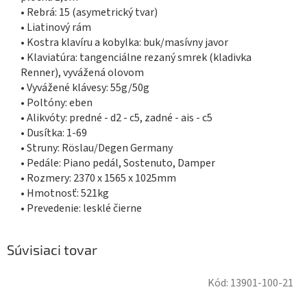
• Rebrá: 15 (asymetrický tvar)
• Liatinový rám
• Kostra klavíru a kobylka: buk/masívny javor
• Klaviatúra: tangenciálne rezaný smrek (kladivka
Renner), vyvážená olovom
• Vyvážené klávesy: 55g/50g
• Poltóny: eben
• Alikvóty: predné - d2 - c5, zadné - ais - c5
• Dusítka: 1-69
• Struny: Röslau/Degen Germany
• Pedále: Piano pedál, Sostenuto, Damper
• Rozmery: 2370 x 1565 x 1025mm
• Hmotnosť: 521kg
• Prevedenie: lesklé čierne
Súvisiaci tovar
Kód:
13901-100-21