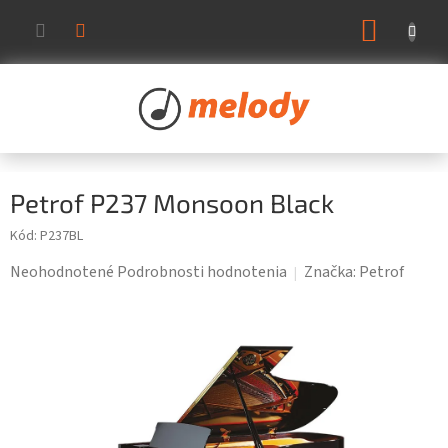
Prejsť
NÁKUP
na
KOŠÍK
obsah
Petrof P237 Monsoon Black
Kód:
P237BL
Priemerné
Neohodnotené
Podrobnosti hodnotenia
Značka:
Petrof
hodnotenie
produktu
je
0,0
z
5
hviezdičiek.