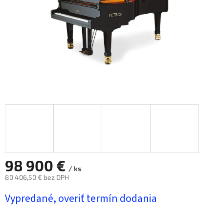
98 900 €
/ ks
80 406,50 € bez DPH
Jednotková
Vypredané, overiť termín dodania
cena: