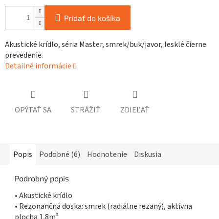
Pridať do košíka
Akustické krídlo, séria Master, smrek/buk/javor, lesklé čierne
prevedenie.
Detailné informácie
OPÝTAŤ SA
STRÁŽIŤ
ZDIEĽAŤ
Popis
Podobné (6)
Hodnotenie
Diskusia
Podrobný popis
• Akustické krídlo
• Rezonančná doska: smrek (radiálne rezaný), aktívna
plocha 1,8m²