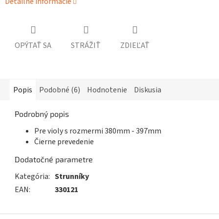
Detailné informácie
OPÝTAŤ SA
STRÁŽIŤ
ZDIEĽAŤ
Popis
Podobné (6)
Hodnotenie
Diskusia
Podrobný popis
Pre violy s rozmermi 380mm - 397mm
Čierne prevedenie
Dodatočné parametre
Kategória
:
Strunníky
EAN
:
330121
Z