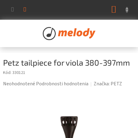
Prejsť
NÁKUP
na
KOŠÍK
obsah
Petz tailpiece for viola 380-397mm
Kód:
330121
Priemerné
Neohodnotené
Podrobnosti hodnotenia
Značka:
PETZ
hodnotenie
produktu
je
0,0
z
5
hviezdičiek.