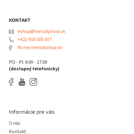
á
p
ä
KONTAKT
t
eshop@melodyshop.sk
i
e
+421 918 505 507
fb.me/melodyshop.sk
PO - PI: 9.00 - 17.00
(dostupný telefonicky)
Informácie pre vás
O nás
Kontakt