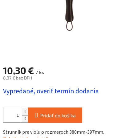
10,30 €
/ ks
8,37 € bez DPH
Jednotková
Vypredané, overiť termín dodania
cena:
Pridať do košíka
Strunník pre violu o rozmeroch 380mm-397mm.