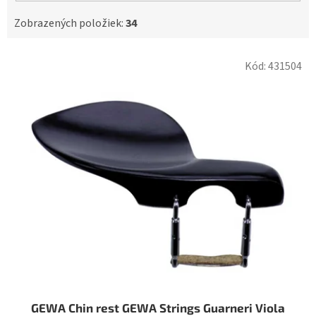
Zobrazených položiek:
34
V
Kód:
431504
ý
p
i
s
p
r
o
d
u
k
t
o
v
GEWA Chin rest GEWA Strings Guarneri Viola