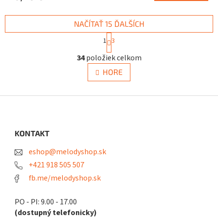
NAČÍTAŤ 15 ĎALŠÍCH
S
1
3
t
O
r
34
položiek celkom
v
á
n
l
HORE
k
á
o
d
v
a
Z
a
c
á
n
i
i
p
e
e
ä
KONTAKT
p
t
r
eshop@melodyshop.sk
i
v
k
e
+421 918 505 507
y
fb.me/melodyshop.sk
v
ý
p
PO - PI: 9.00 - 17.00
i
(dostupný telefonicky)