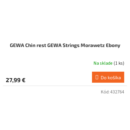
GEWA Chin rest GEWA Strings Morawetz Ebony
Na sklade
(
1 ks
)
Do košíka
27,99 €
Kód:
432764