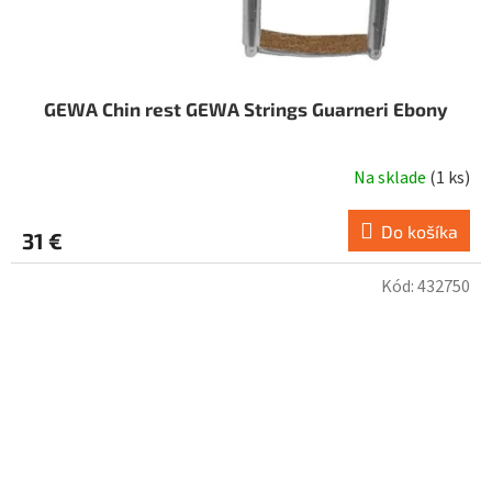
GEWA Chin rest GEWA Strings Guarneri Ebony
Na sklade
(
1 ks
)
Do košíka
31 €
Kód:
432750