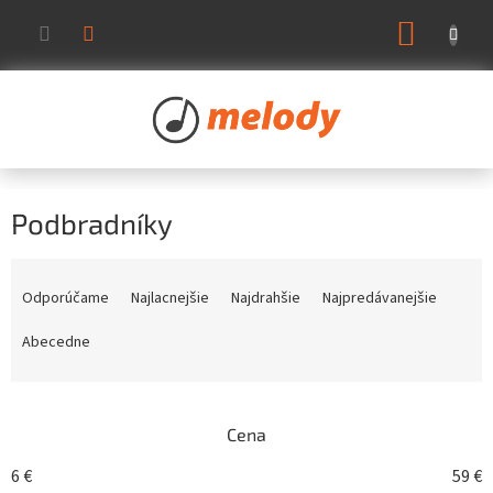
Prejsť
NÁKUP
na
KOŠÍK
obsah
Podbradníky
R
a
Odporúčame
Najlacnejšie
Najdrahšie
Najpredávanejšie
d
e
Abecedne
n
i
e
Cena
p
r
6
€
59
€
o