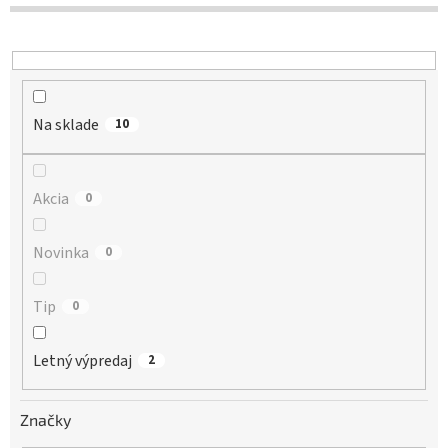
d
u
k
t
o
Na sklade
v
10
Akcia
0
Novinka
0
Tip
0
Letný výpredaj
2
Značky