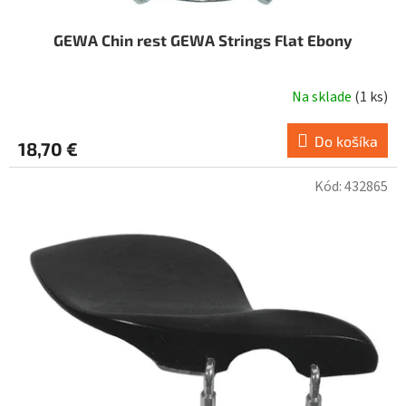
GEWA Chin rest GEWA Strings Flat Ebony
Na sklade
(
1 ks
)
Do košíka
18,70 €
Kód:
432865