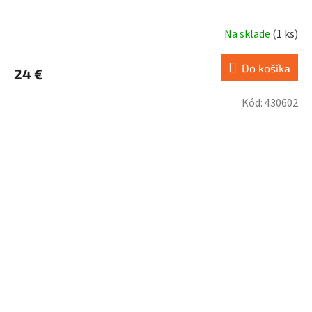
Na sklade
(
1 ks
)
Do košíka
24 €
Kód:
430602