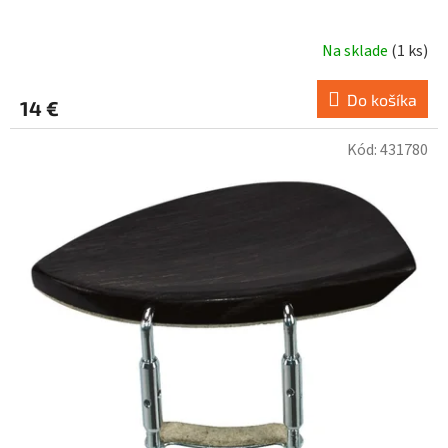
Na sklade
(
1 ks
)
Do košíka
14 €
Kód:
431780