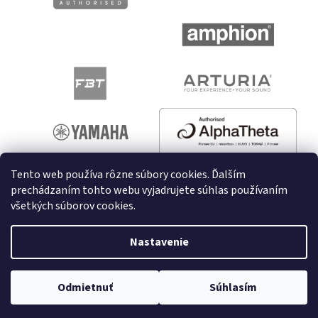
Tento web používa rôzne súbory cookies. Ďalším
prechádzaním tohto webu vyjadrujete súhlas používaním
všetkých súborov cookies.
Vytvoril Shoptet
Nastavenie
Copyright 2026
melodyshop.sk
. Všetky práva vyhradené.
Odmietnuť
Súhlasím
Upraviť nastavenie cookies