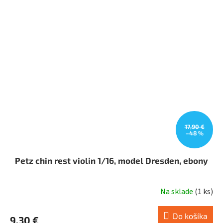
17,90 €
–48 %
Petz chin rest violin 1/16, model Dresden, ebony
Na sklade
(
1 ks
)
Do košíka
9,30 €