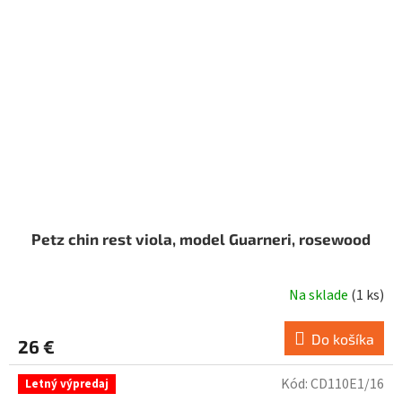
Petz chin rest viola, model Guarneri, rosewood
Na sklade
(
1 ks
)
Do košíka
26 €
Kód:
CD110E1/16
Letný výpredaj