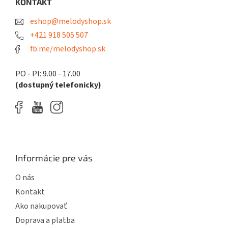
ä
KONTAKT
p
t
r
eshop@melodyshop.sk
i
v
k
e
+421 918 505 507
y
fb.me/melodyshop.sk
v
ý
p
PO - PI: 9.00 - 17.00
i
(dostupný telefonicky)
s
u
Informácie pre vás
O nás
Kontakt
Ako nakupovať
Doprava a platba