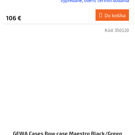
Vypredané, overiť termín dodania
Do košíka
106 €
Kód:
350120
GEWA Cases Bow case Maestro Black/Green