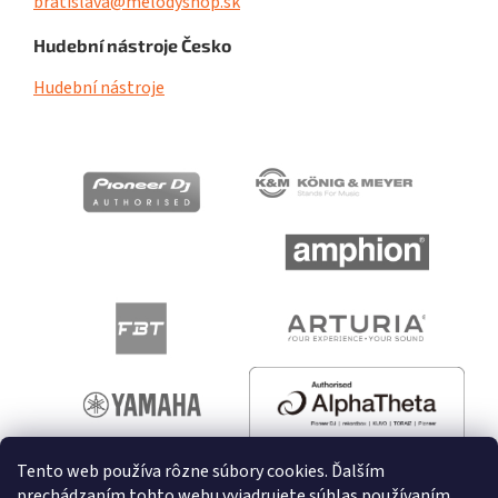
bratislava@melodyshop.sk
Hudební nástroje Česko
Hudební nástroje
Tento web používa rôzne súbory cookies. Ďalším
prechádzaním tohto webu vyjadrujete súhlas používaním