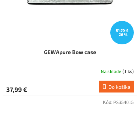
u
k
t
o
v
51,70 €
–26 %
GEWApure Bow case
Na sklade
(
1 ks
)
Do košíka
37,99 €
Kód:
PS354015