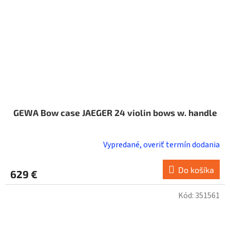
GEWA Bow case JAEGER 24 violin bows w. handle
Vypredané, overiť termín dodania
Do košíka
629 €
Kód:
351561