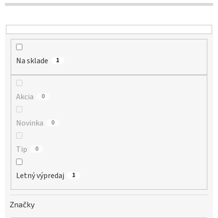
d
u
k
t
o
Na sklade
v
1
Akcia
0
Novinka
0
Tip
0
Letný výpredaj
1
Značky