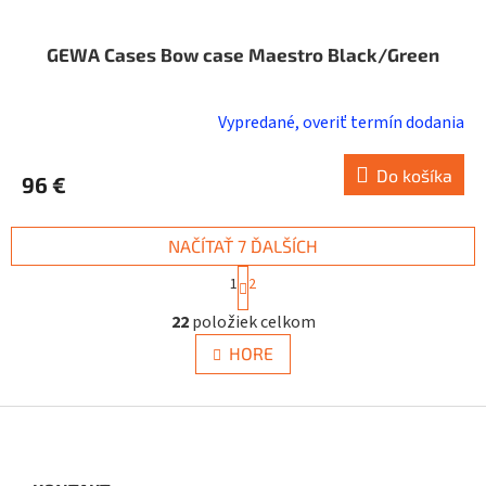
GEWA Cases Bow case Maestro Black/Green
Vypredané, overiť termín dodania
Do košíka
96 €
NAČÍTAŤ 7 ĎALŠÍCH
S
1
2
t
O
r
22
položiek celkom
v
á
n
l
HORE
k
á
o
d
v
a
Z
a
c
á
n
i
i
p
e
e