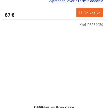
Vypredané, overiť termín dodania
Do košíka
67 €
Kód:
PS354050
GEWApure Bow case