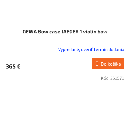
GEWA Bow case JAEGER 1 violin bow
Vypredané, overiť termín dodania
Do košíka
365 €
Kód:
351571