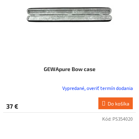
GEWApure Bow case
Vypredané, overiť termín dodania
Do košíka
37 €
Kód:
PS354020