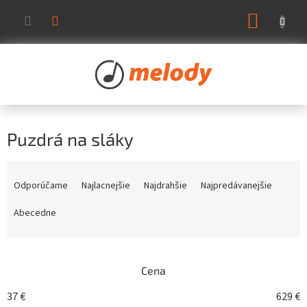
Prejsť
NÁKUP
na
KOŠÍK
obsah
Puzdrá na sláky
R
a
Odporúčame
Najlacnejšie
Najdrahšie
Najpredávanejšie
d
e
Abecedne
n
i
e
Cena
p
r
37
€
629
€
o