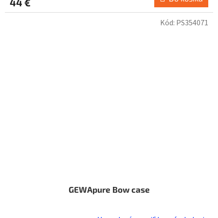
44 €
Kód:
PS354071
GEWApure Bow case