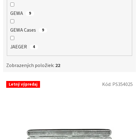
GEWA
9
GEWA Cases
9
JAEGER
4
Zobrazených položiek:
22
V
Kód:
PS354025
Letný výpredaj
ý
p
i
s
p
r
o
d