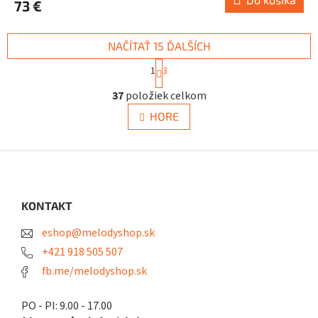
73 €
NAČÍTAŤ 15 ĎALŠÍCH
S
1
3
t
O
r
37
položiek celkom
v
á
n
l
HORE
k
á
o
d
v
a
Z
a
c
á
n
i
i
p
e
e
ä
KONTAKT
p
t
r
eshop@melodyshop.sk
i
v
k
e
+421 918 505 507
y
fb.me/melodyshop.sk
v
ý
p
PO - PI: 9.00 - 17.00
i