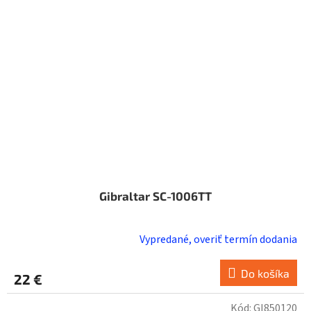
Gibraltar SC-1006TT
Vypredané, overiť termín dodania
Do košíka
22 €
Kód:
GI850120