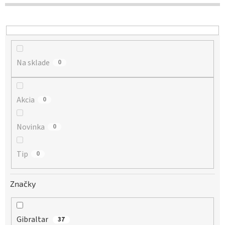
d
u
k
t
o
Na sklade
v
0
Akcia
0
Novinka
0
Tip
0
Značky
Gibraltar
37