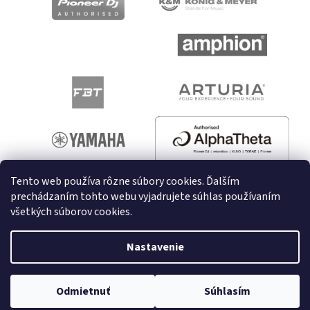
Tento web používa rôzne súbory cookies. Ďalším
prechádzaním tohto webu vyjadrujete súhlas používaním
všetkých súborov cookies.
Vytvoril Shoptet
Nastavenie
Copyright 2026
melodyshop.sk
. Všetky práva vyhradené.
Odmietnuť
Súhlasím
Upraviť nastavenie cookies