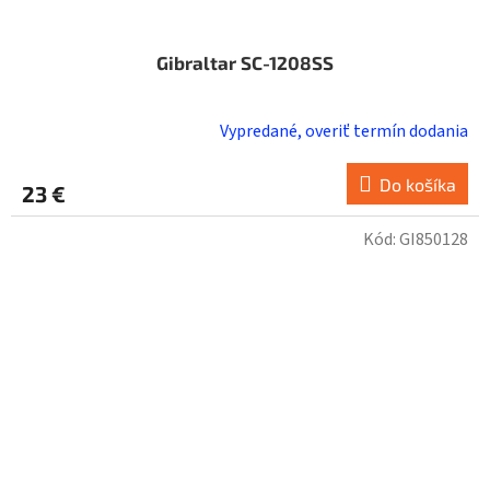
Gibraltar SC-1208SS
Vypredané, overiť termín dodania
Do košíka
23 €
Kód:
GI850128