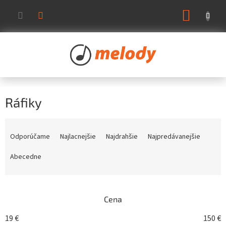
Prejsť
NÁKUP
na
KOŠÍK
obsah
Ráfiky
R
a
Odporúčame
Najlacnejšie
Najdrahšie
Najpredávanejšie
d
e
Abecedne
n
i
e
Cena
p
r
19
€
150
€
o