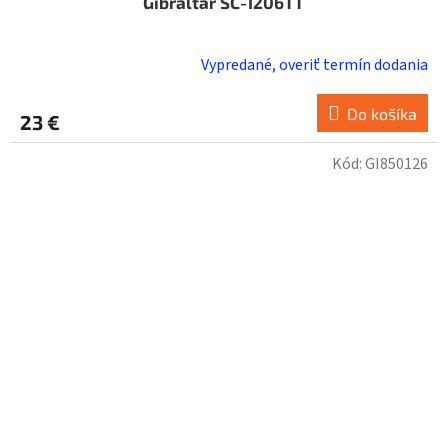
Gibraltar SC-1206TT
Vypredané, overiť termín dodania
Do košíka
23 €
Kód:
GI850126