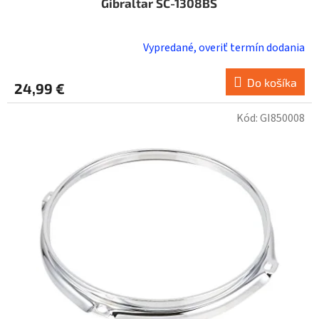
Gibraltar SC-1308BS
Vypredané, overiť termín dodania
Do košíka
24,99 €
Kód:
GI850008