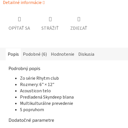
Detailné informácie
OPÝTAŤ SA
STRÁŽIŤ
ZDIEĽAŤ
Popis
Podobné (6)
Hodnotenie
Diskusia
Podrobný popis
Zo série Rhytm club
Rozmery: 6" × 12"
Acousticon telo
Predladená Skyndeep blana
Multikulturálne prevedenie
S popruhom
Dodatočné parametre