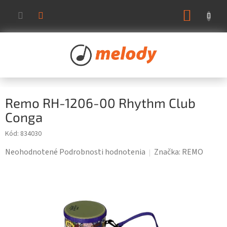
Prejsť
NÁKUP
na
KOŠÍK
obsah
Remo RH-1206-00 Rhythm Club
Conga
Kód:
834030
Priemerné
Neohodnotené
Podrobnosti hodnotenia
Značka:
REMO
hodnotenie
produktu
je
0,0
z
5