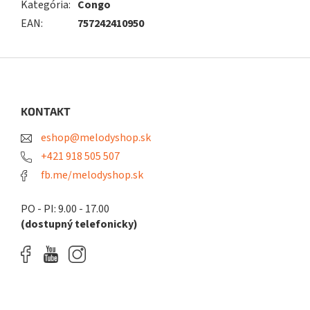
Kategória
:
Congo
EAN
:
757242410950
Z
á
p
ä
KONTAKT
t
eshop@melodyshop.sk
i
e
+421 918 505 507
fb.me/melodyshop.sk
PO - PI: 9.00 - 17.00
(dostupný telefonicky)