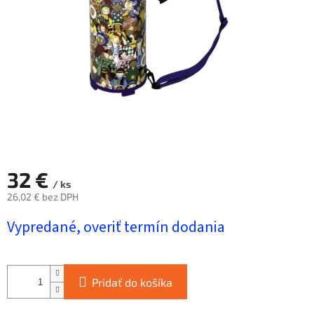
hviezdičiek.
32 €
/ ks
26,02 € bez DPH
Jednotková
Vypredané, overiť termín dodania
cena:
Pridať do košíka