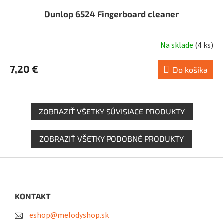
Dunlop 6524 Fingerboard cleaner
Na sklade
(
4 ks
)
7,20 €
Do košíka
ZOBRAZIŤ VŠETKY SÚVISIACE PRODUKTY
ZOBRAZIŤ VŠETKY PODOBNÉ PRODUKTY
Z
á
p
ä
KONTAKT
t
eshop@melodyshop.sk
i