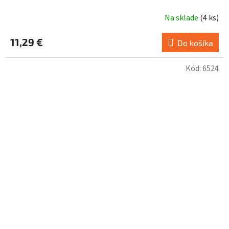
Na sklade
(
4 ks
)
11,29 €
Do košíka
Kód:
6524