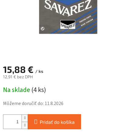
15,88 €
/ ks
12,91 € bez DPH
Jednotková
Na sklade
(
4 ks
)
cena:
Môžeme doručiť do:
11.8.2026
Pridať do košíka