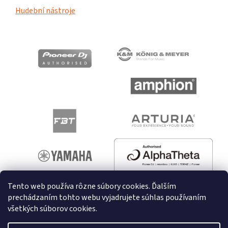
Hudební nástroje
Tento web používa rôzne súbory cookies. Ďalším
prechádzaním tohto webu vyjadrujete súhlas používaním
všetkých súborov cookies.
Vytvoril Shoptet