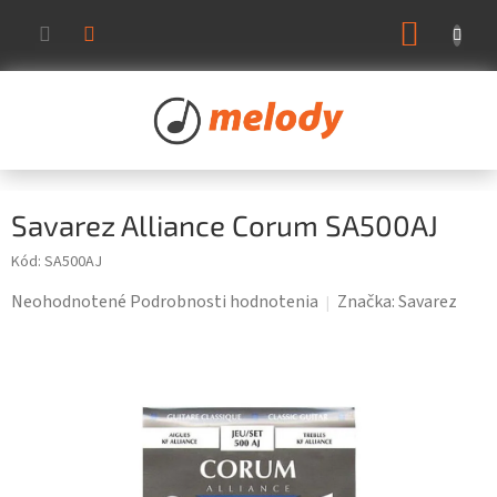
Prejsť
NÁKUP
na
KOŠÍK
obsah
Savarez Alliance Corum SA500AJ
Kód:
SA500AJ
Priemerné
Neohodnotené
Podrobnosti hodnotenia
Značka:
Savarez
hodnotenie
produktu
je
0,0
z
5
hviezdičiek.