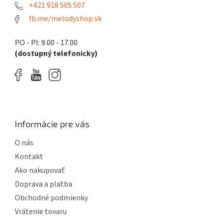
e
+421 918 505 507
fb.me/melodyshop.sk
PO - PI: 9.00 - 17.00
(dostupný telefonicky)
Informácie pre vás
O nás
Kontakt
Ako nakupovať
Doprava a platba
Obchodné podmienky
Vrátenie tovaru