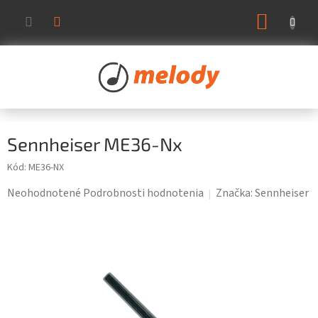
Prejsť
NÁKUP
na
KOŠÍK
obsah
Sennheiser ME36-Nx
Kód:
ME36-NX
Priemerné
Neohodnotené
Podrobnosti hodnotenia
Značka:
Sennheiser
hodnotenie
produktu
je
0,0
z
5
hviezdičiek.