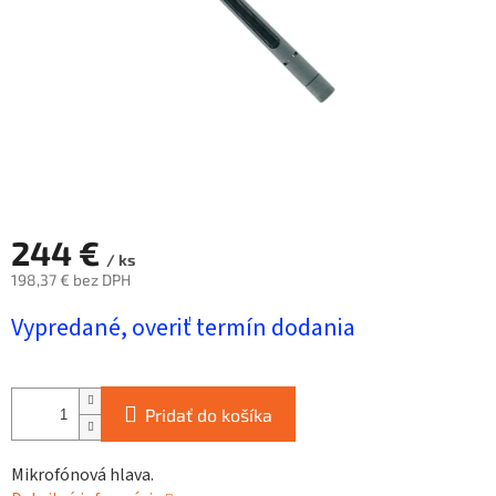
244 €
/ ks
198,37 € bez DPH
Jednotková
Vypredané, overiť termín dodania
cena:
Pridať do košíka
Mikrofónová hlava.