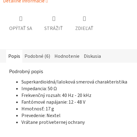
Detailné informácie
OPÝTAŤ SA
STRÁŽIŤ
ZDIEĽAŤ
Popis
Podobné (6)
Hodnotenie
Diskusia
Podrobný popis
Superkardioidná/laloková smerová charakteristika
Impedancia: 50 Ω
Frekvenčný rozsah: 40 Hz - 20 kHz
Fantómové napájanie: 12 - 48 V
Hmotnosť: 17 g
Prevedenie: Nextel
Vrátane protiveternej ochrany