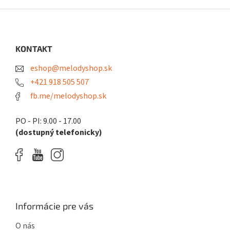
Z
á
p
ä
KONTAKT
t
eshop@melodyshop.sk
i
e
+421 918 505 507
fb.me/melodyshop.sk
PO - PI: 9.00 - 17.00
(dostupný telefonicky)
Informácie pre vás
O nás