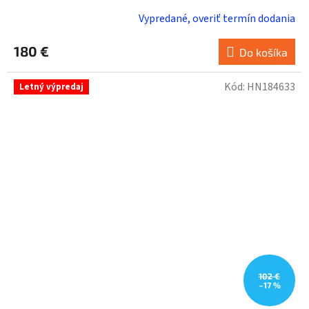
Vypredané, overiť termín dodania
180 €
Do košíka
Kód:
HN184633
Letný výpredaj
102 €
–17 %