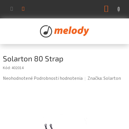
Prejsť
NÁKUP
na
KOŠÍK
obsah
Solarton 80 Strap
Kód:
402014
Priemerné
Neohodnotené
Podrobnosti hodnotenia
Značka:
Solarton
hodnotenie
produktu
je
0,0
z
5
hviezdičiek.