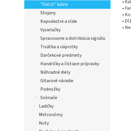
• Ká
"Patch" káble
• Fa
Stojany
• Ko
• Dĺ
Kapodastre a slide
• Ne
Vysielačky
Spracovanie a distribúcia signálu
Trsátka a náprstky
Darčekové predmety
Handričky a čistiace prípravky
Náhradné diely
Gitarové náradie
Podnožky
Snímače
Ladičky
Metronómy
Noty