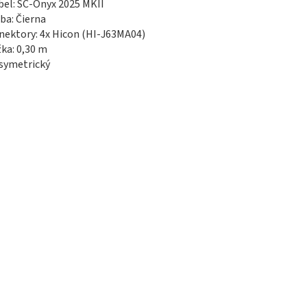
bel: SC-Onyx 2025 MKII
rba: Čierna
nektory: 4x Hicon (HI-J63MA04)
žka: 0,30 m
symetrický