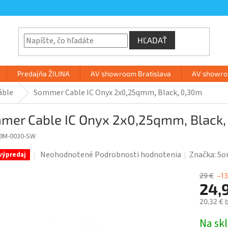
HĽADAŤ
Predajňa ŽILINA
AV showroom Bratislava
AV showroo
áble
Sommer Cable IC Onyx 2x0,25qmm, Black, 0,30m
mer Cable IC Onyx 2x0,25qmm, Black,
9M-0030-SW
Priemerné
Neohodnotené
Podrobnosti hodnotenia
Značka:
So
výpredaj
hodnotenie
produktu
29 €
–1
24,
je
0,0
20,32 € 
z
Jednotk
Na sk
5
cena: