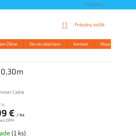
Prihlásenie
NÁKUPNÝ
Prázdny košík
KOŠÍK
m Žilina
Servis nástrojov
Kontakt
Moja objednávka
 0,30m
mmer Cable
3 %
99 €
/ ks
bez DPH
ová
lade
(
1 ks
)