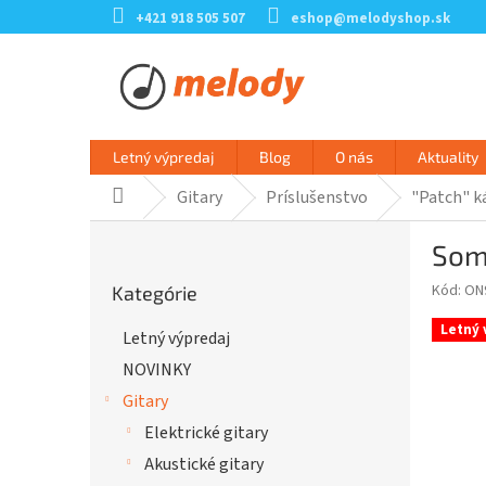
Prejsť
+421 918 505 507
eshop@melodyshop.sk
na
obsah
Letný výpredaj
Blog
O nás
Aktuality
Gitary
Príslušenstvo
"Patch" k
Domov
B
Som
o
Preskočiť
č
Kód:
ON
Kategórie
kategórie
n
ý
Letný 
Letný výpredaj
p
NOVINKY
a
n
Gitary
e
Elektrické gitary
l
Akustické gitary