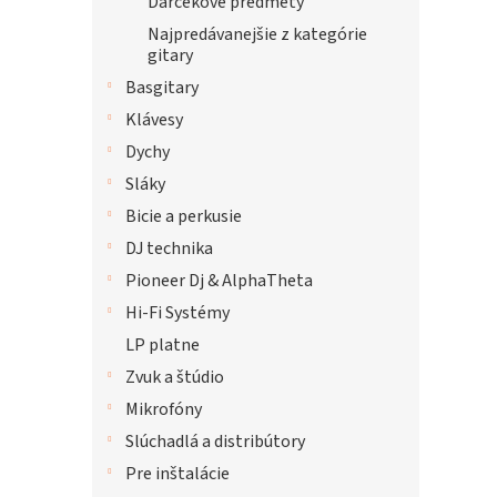
Darčekové predmety
Najpredávanejšie z kategórie
gitary
Basgitary
Klávesy
Dychy
Sláky
Bicie a perkusie
DJ technika
Pioneer Dj & AlphaTheta
Hi-Fi Systémy
LP platne
Zvuk a štúdio
Mikrofóny
Slúchadlá a distribútory
Pre inštalácie