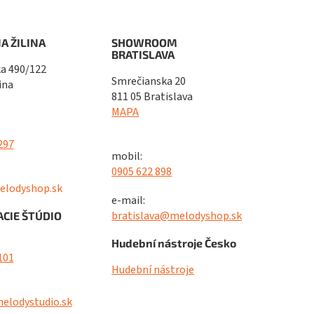
A ŽILINA
SHOWROOM
BRATISLAVA
a 490/122
Smrečianska 20
ina
811 05 Bratislava
MAPA
297
mobil:
0905 622 898
elodyshop.sk
e-mail:
bratislava@melodyshop.sk
CIE ŠTÚDIO
Hudební nástroje Česko
101
Hudební nástroje
elodystudio.sk