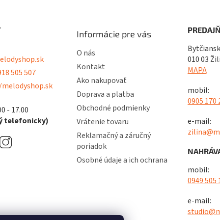
T
PREDAJŇ
Informácie pre vás
Bytčiansk
O nás
lodyshop.sk
010 03 Žil
Kontakt
MAPA
18 505 507
Ako nakupovať
/melodyshop.sk
mobil:
Doprava a platba
0905 170 
Obchodné podmienky
00 - 17.00
 telefonicky)
e-mail:
Vrátenie tovaru
zilina@m
Reklamačný a záručný
poriadok
NAHRÁVA
Osobné údaje a ich ochrana
mobil:
0949 505 
e-mail:
studio@m