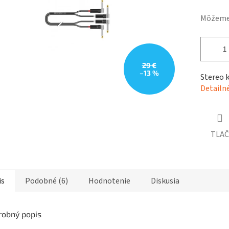
hviezdičiek.
Môžeme 
29 €
–13 %
Stereo k
Detailn
TLAČ
is
Podobné (6)
Hodnotenie
Diskusia
robný popis