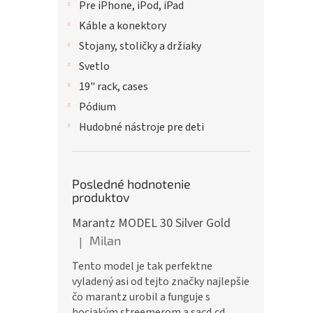
Pre iPhone, iPod, iPad
Káble a konektory
Stojany, stoličky a držiaky
Svetlo
19" rack, cases
Pódium
Hudobné nástroje pre deti
Posledné hodnotenie
produktov
Marantz MODEL 30 Silver Gold
Milan
|
Hodnotenie produktu je 5 z 5 hviezdičiek.
Tento model je tak perfektne
vyladený asi od tejto značky najlepšie
čo marantz urobil a funguje s
hociakým streemerom a sacd,cd,