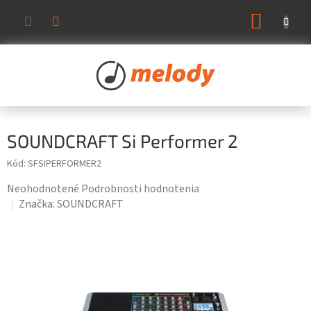
Prejsť
NÁKUP
na
KOŠÍK
obsah
SOUNDCRAFT Si Performer 2
Kód:
SFSIPERFORMER2
Priemerné
Neohodnotené
Podrobnosti hodnotenia
hodnotenie
Značka:
SOUNDCRAFT
produktu
je
0,0
z
5
hviezdičiek.