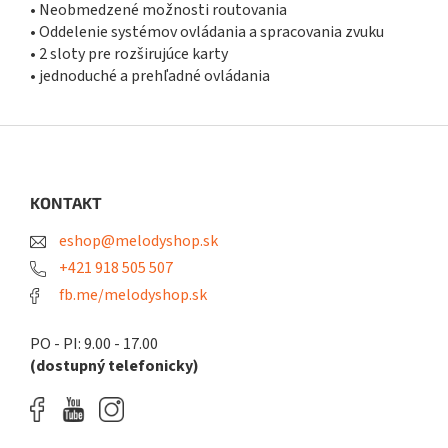
• Neobmedzené možnosti routovania
• Oddelenie systémov ovládania a spracovania zvuku
• 2 sloty pre rozširujúce karty
• jednoduché a prehľadné ovládania
Z
á
p
ä
KONTAKT
t
eshop@melodyshop.sk
i
e
+421 918 505 507
fb.me/melodyshop.sk
PO - PI: 9.00 - 17.00
(dostupný telefonicky)