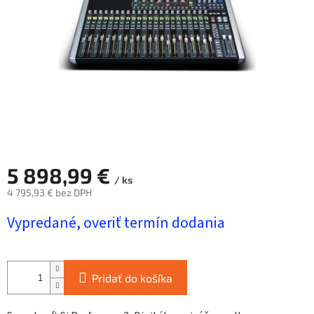
5 898,99 €
/ ks
4 795,93 € bez DPH
Jednotková
Vypredané, overiť termín dodania
cena:
Pridať do košíka