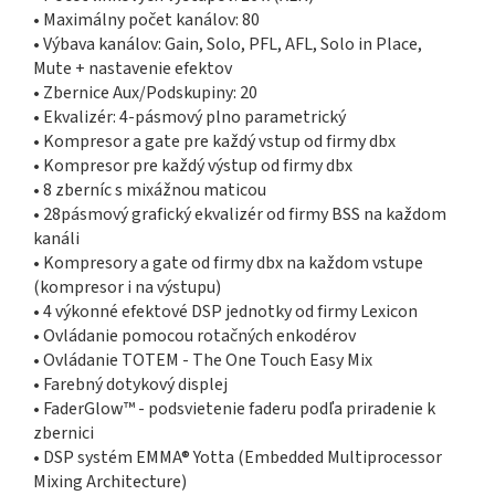
• Maximálny počet kanálov: 80
• Výbava kanálov: Gain, Solo, PFL, AFL, Solo in Place,
Mute + nastavenie efektov
• Zbernice Aux/Podskupiny: 20
• Ekvalizér: 4-pásmový plno parametrický
• Kompresor a gate pre každý vstup od firmy dbx
• Kompresor pre každý výstup od firmy dbx
• 8 zberníc s mixážnou maticou
• 28pásmový grafický ekvalizér od firmy BSS na každom
kanáli
• Kompresory a gate od firmy dbx na každom vstupe
(kompresor i na výstupu)
• 4 výkonné efektové DSP jednotky od firmy Lexicon
• Ovládanie pomocou rotačných enkodérov
• Ovládanie TOTEM - The One Touch Easy Mix
• Farebný dotykový displej
• FaderGlow™ - podsvietenie faderu podľa priradenie k
zbernici
• DSP systém EMMA® Yotta (Embedded Multiprocessor
Mixing Architecture)