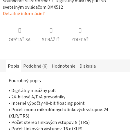
Soundcraft Si Performer 2, Digitálny mixážny pult so
svetelným ovládačom DMX512
Detailné informácie
OPÝTAŤ SA
STRÁŽIŤ
ZDIEĽAŤ
Popis
Podobné (6)
Hodnotenie
Diskusia
Podrobný popis
• Digitálny mixážny pult
• 24-bitové A/D/A prevodníky
• Interné výpočty 40-bit floating point
• Počet mono mikrofónnych/linkových vstupov: 24
(XLR/TRS)
• Počet stereo linkových vstupov: 8 (TRS)
• Počet linkových výstupov: 16 x (XLR)