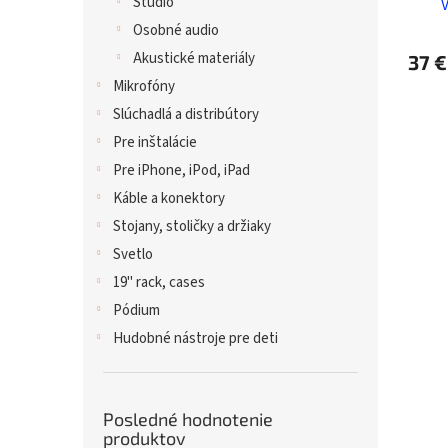
Štúdio
Osobné audio
Akustické materiály
37 €
Mikrofóny
Slúchadlá a distribútory
Pre inštalácie
Pre iPhone, iPod, iPad
Káble a konektory
Stojany, stoličky a držiaky
Svetlo
19" rack, cases
Pódium
Hudobné nástroje pre deti
Posledné hodnotenie
produktov