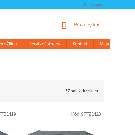
Prihlásenie
NÁKUPNÝ
Prázdny košík
KOŠÍK
m Žilina
Servis nástrojov
Kontakt
Moja objednávka
57
položiek celkom
FTZ2419
Kód:
SFTZ2420