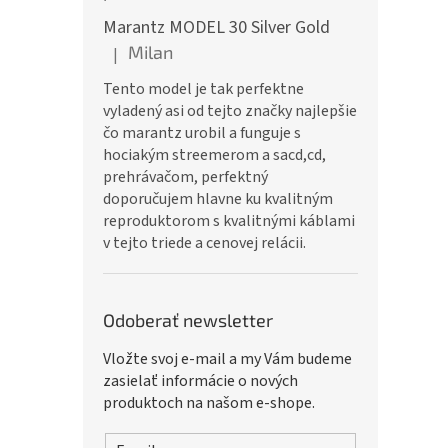
Marantz MODEL 30 Silver Gold
Milan
|
Hodnotenie produktu je 5 z 5 hviezdičiek.
Tento model je tak perfektne
vyladený asi od tejto značky najlepšie
čo marantz urobil a funguje s
hociakým streemerom a sacd,cd,
prehrávačom, perfektný
doporučujem hlavne ku kvalitným
reproduktorom s kvalitnými káblami
v tejto triede a cenovej relácii.
Odoberať newsletter
Vložte svoj e-mail a my Vám budeme
zasielať informácie o nových
produktoch na našom e-shope.