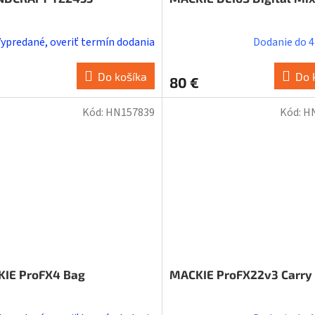
Vypredané, overiť termín dodania
Dodanie do 4 
Do košíka
Do 
80 €
Kód:
HN157839
Kód:
H
IE ProFX4 Bag
MACKIE ProFX22v3 Carry