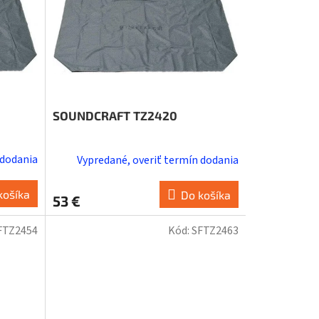
SOUNDCRAFT TZ2420
 dodania
Vypredané, overiť termín dodania
košíka
Do košíka
53 €
FTZ2454
Kód:
SFTZ2463