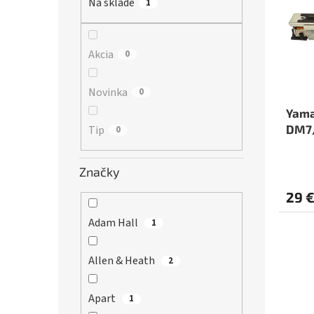
r
Na sklade
1
s
o
p
d
r
u
o
Akcia
0
k
d
t
u
Novinka
0
o
k
v
t
Yama
o
DM7
Tip
0
v
Značky
29 
Adam Hall
1
Allen & Heath
2
Apart
1