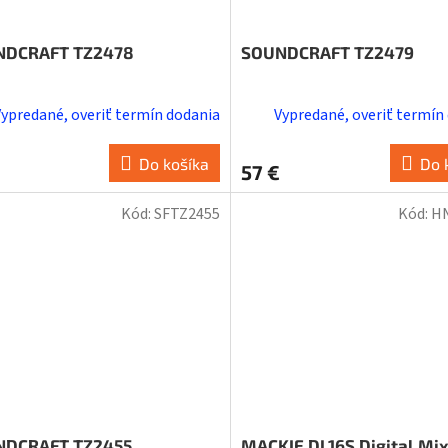
NDCRAFT TZ2478
SOUNDCRAFT TZ2479
Vypredané, overiť termín dodania
Vypredané, overiť termín
Do košíka
Do 
57 €
Kód:
SFTZ2455
Kód:
H
NDCRAFT TZ2455
MACKIE DL16S Digital Mi