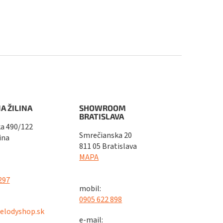
A ŽILINA
SHOWROOM
BRATISLAVA
a 490/122
Smrečianska 20
ina
811 05 Bratislava
MAPA
297
mobil:
0905 622 898
elodyshop.sk
e-mail: