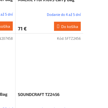
až 5 dní
Dodanie do 4 až 5 dní
košíka
Do košíka
71 €
N207458
Kód:
SFTZ2456
 Bag
SOUNDCRAFT TZ2456