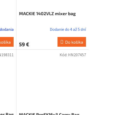
MACKIE 1402VLZ mixer bag
 dodania
Dodanie do 4 až 5 dní
košíka
Do košíka
59 €
N198311
Kód:
HN207457
xer Bag
MACKIE ProFX16v3 Carry Bag