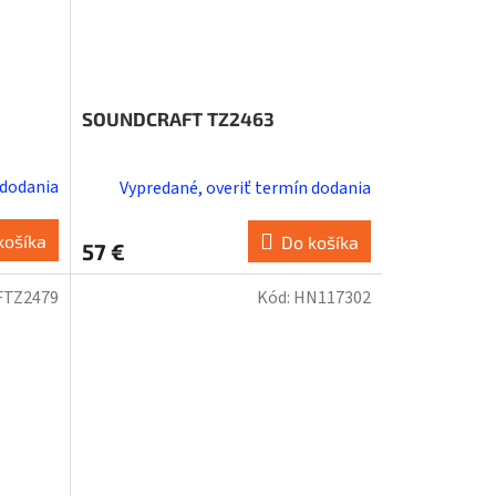
SOUNDCRAFT TZ2463
 dodania
Vypredané, overiť termín dodania
košíka
Do košíka
57 €
FTZ2479
Kód:
HN117302