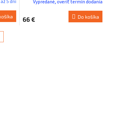
až 5 dní
Vypredané, overiť termín dodania
košíka
Do košíka
66 €