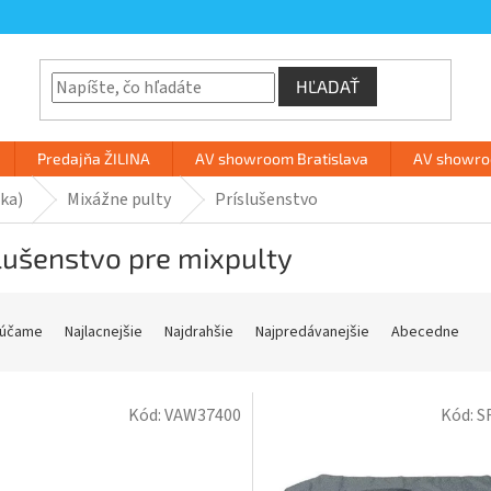
HĽADAŤ
Predajňa ŽILINA
AV showroom Bratislava
AV showroo
ka)
Mixážne pulty
Príslušenstvo
lušenstvo pre mixpulty
účame
Najlacnejšie
Najdrahšie
Najpredávanejšie
Abecedne
Kód:
VAW37400
Kód:
S