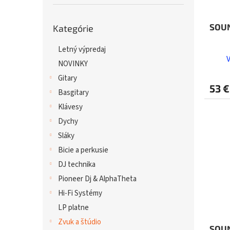
Preskočiť
SOU
Kategórie
kategórie
Letný výpredaj
NOVINKY
Gitary
53 €
Basgitary
Klávesy
Dychy
Sláky
Bicie a perkusie
DJ technika
Pioneer Dj & AlphaTheta
Hi-Fi Systémy
LP platne
Zvuk a štúdio
SOU