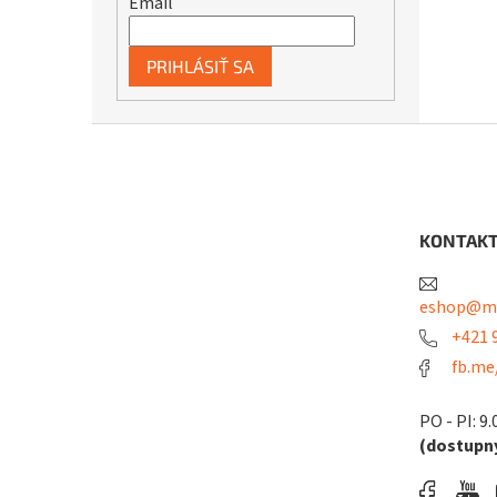
Email
PRIHLÁSIŤ SA
Z
á
p
ä
t
KONTAK
i
e
eshop@me
+421 9
fb.me
PO - PI: 9.
(dostupný