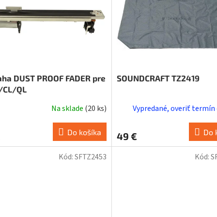
ha DUST PROOF FADER pre
SOUNDCRAFT TZ2419
/CL/QL
Na sklade
(
20 ks
)
Vypredané, overiť termín
Do košíka
Do 
€
49 €
Kód:
SFTZ2453
Kód:
S