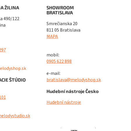
A ŽILINA
SHOWROOM
BRATISLAVA
a 490/122
Smrečianska 20
ina
811 05 Bratislava
MAPA
297
mobil:
0905 622 898
elodyshop.sk
e-mail:
bratislava@melodyshop.sk
CIE ŠTÚDIO
Hudební nástroje Česko
101
Hudební nástroje
elodystudio.sk