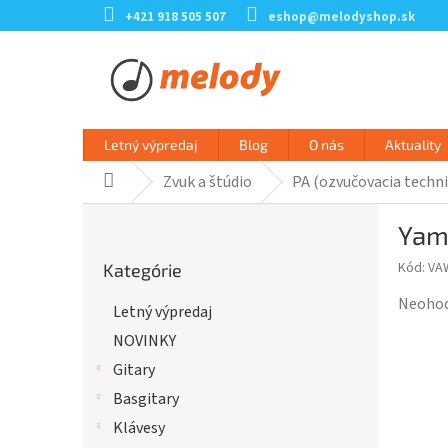
Prejsť
+421 918 505 507
eshop@melodyshop.sk
na
obsah
Letný výpredaj
Blog
O nás
Aktuality
Zvuk a štúdio
PA (ozvučovacia techni
Domov
B
Yam
o
Preskočiť
č
Kód:
VA
Kategórie
kategórie
n
ý
Prieme
Neoho
Letný výpredaj
p
hodnot
NOVINKY
a
produk
n
je
Gitary
e
0,0
Basgitary
l
z
Klávesy
5