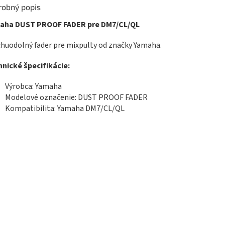
robný popis
aha DUST PROOF FADER pre DM7/CL/QL
huodolný fader pre mixpulty od značky Yamaha.
nické špecifikácie:
Výrobca: Yamaha
Modelové označenie: DUST PROOF FADER
Kompatibilita: Yamaha DM7/CL/QL