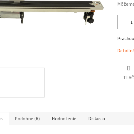
čiek.
Môžeme 
Prachuo
Detailn
TLAČ
is
Podobné (6)
Hodnotenie
Diskusia