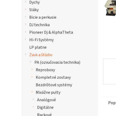
Dychy
hviezdi
Sláky
Bicie a perkusie
DJ technika
Pioneer Dj & AlphaTheta
Hi-Fi Systémy
LP platne
Zvuk a štúdio
PA (ozvučovacia technika)
Reproboxy
Kompletné zostavy
Bezdrôtové systémy
Mixážne pulty
Analógové
Pop
Digitálne
Rackové