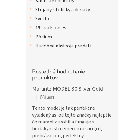
Káble a konektory
Stojany, stoličky a držiaky
Svetlo
19" rack, cases
Pódium
Hudobné nástroje pre deti
Posledné hodnotenie
produktov
Marantz MODEL 30 Silver Gold
Milan
|
Hodnotenie produktu je 5 z 5 hviezdičiek.
Tento model je tak perfektne
vyladený asi od tejto značky najlepšie
čo marantz urobil a funguje s
hociakým streemerom a sacd,cd,
prehrávačom, perfektný