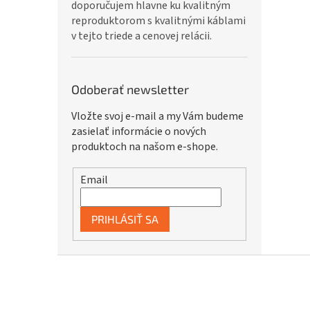
doporučujem hlavne ku kvalitným
reproduktorom s kvalitnými káblami
v tejto triede a cenovej relácii.
Odoberať newsletter
Vložte svoj e-mail a my Vám budeme
zasielať informácie o nových
produktoch na našom e-shope.
Email
PRIHLÁSIŤ SA
Z
á
p
ä