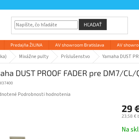
HĽADAŤ
Predajňa ŽILINA
AV showroom Bratislava
AV showroo
ka)
Mixážne pulty
Príslušenstvo
Yamaha DUST PR
aha DUST PROOF FADER pre DM7/CL/
W37400
rné
dnotené
Podrobnosti hodnotenia
enie
29 
tu
23,58 € 
Jednotk
Na sk
cena: