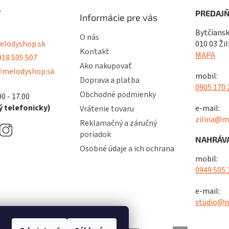
T
PREDAJŇ
Informácie pre vás
Bytčiansk
O nás
lodyshop.sk
010 03 Žil
Kontakt
MAPA
18 505 507
Ako nakupovať
/melodyshop.sk
mobil:
Doprava a platba
0905 170 
Obchodné podmienky
00 - 17.00
 telefonicky)
e-mail:
Vrátenie tovaru
zilina@m
Reklamačný a záručný
poriadok
NAHRÁVA
Osobné údaje a ich ochrana
mobil:
0949 505 
e-mail:
studio@m