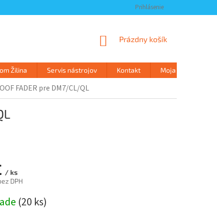
Prihlásenie
NÁKUPNÝ
Prázdny košík
KOŠÍK
m Žilina
Servis nástrojov
Kontakt
Moja objednávka
OOF FADER pre DM7/CL/QL
QL
€
/ ks
bez DPH
ová
lade
(
20 ks
)