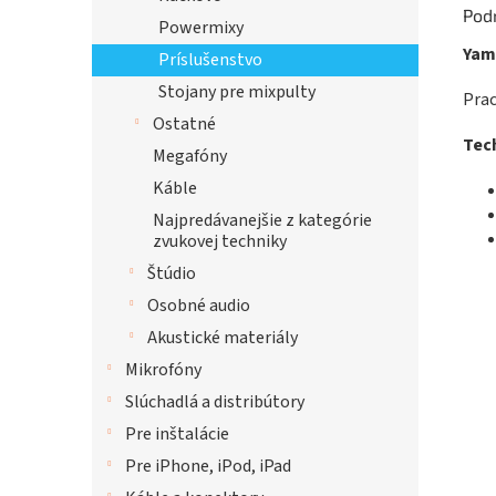
Pod
Powermixy
Yam
Príslušenstvo
Stojany pre mixpulty
Prac
Ostatné
Tech
Megafóny
Káble
Najpredávanejšie z kategórie
zvukovej techniky
Štúdio
Osobné audio
Akustické materiály
Mikrofóny
Slúchadlá a distribútory
Pre inštalácie
Pre iPhone, iPod, iPad