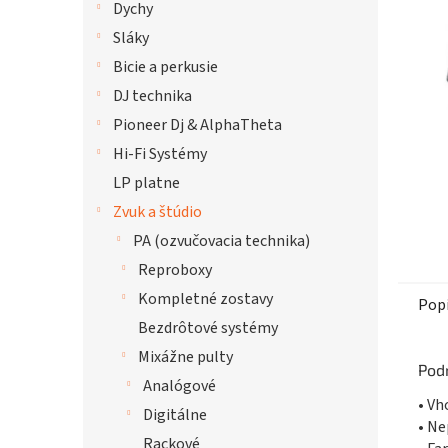
Dychy
hviezdi
Sláky
Bicie a perkusie
DJ technika
Pioneer Dj & AlphaTheta
Hi-Fi Systémy
LP platne
Zvuk a štúdio
PA (ozvučovacia technika)
Reproboxy
Kompletné zostavy
Pop
Bezdrôtové systémy
Mixážne pulty
Pod
Analógové
• V
Digitálne
• N
Rackové