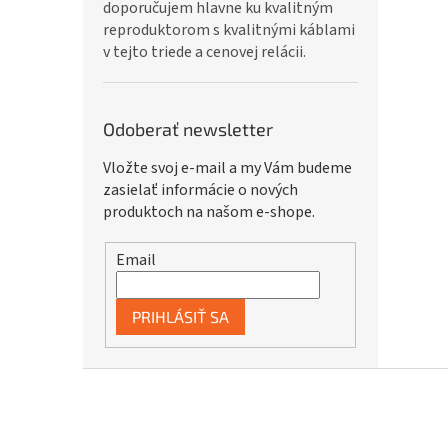
doporučujem hlavne ku kvalitným
reproduktorom s kvalitnými káblami
v tejto triede a cenovej relácii.
Odoberať newsletter
Vložte svoj e-mail a my Vám budeme
zasielať informácie o nových
produktoch na našom e-shope.
Email
PRIHLÁSIŤ SA
Z
á
p
ä