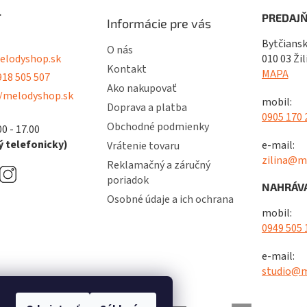
T
PREDAJŇ
Informácie pre vás
Bytčiansk
O nás
lodyshop.sk
010 03 Žil
Kontakt
MAPA
18 505 507
Ako nakupovať
/melodyshop.sk
mobil:
Doprava a platba
0905 170 
Obchodné podmienky
00 - 17.00
 telefonicky)
e-mail:
Vrátenie tovaru
zilina@m
Reklamačný a záručný
poriadok
NAHRÁVA
Osobné údaje a ich ochrana
mobil:
0949 505 
e-mail:
studio@m