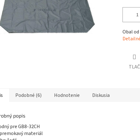
čiek.
Obal od
Detailn
TLAČ
is
Podobné (6)
Hodnotenie
Diskusia
robný popis
hodný pre GB8-32CH
epremokavý materiál