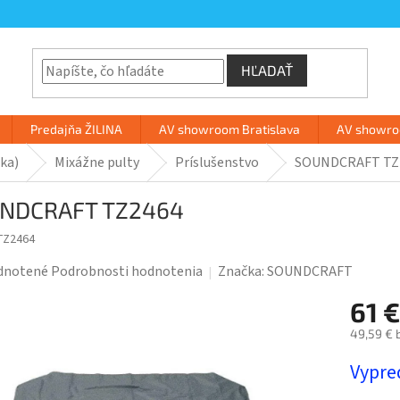
HĽADAŤ
Predajňa ŽILINA
AV showroom Bratislava
AV showroo
ka)
Mixážne pulty
Príslušenstvo
SOUNDCRAFT TZ
NDCRAFT TZ2464
TZ2464
rné
dnotené
Podrobnosti hodnotenia
Značka:
SOUNDCRAFT
enie
61 
tu
49,59 € 
Jednotk
Vypre
cena: