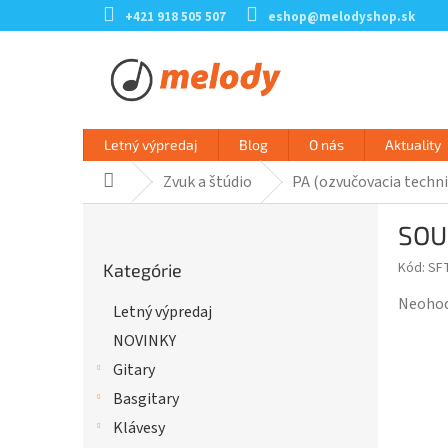
Prejsť
+421 918 505 507
eshop@melodyshop.sk
na
obsah
Letný výpredaj
Blog
O nás
Aktuality
Zvuk a štúdio
PA (ozvučovacia techni
Domov
B
SOU
o
Preskočiť
č
Kód:
SF
Kategórie
kategórie
n
ý
Prieme
Neoho
Letný výpredaj
p
hodnot
NOVINKY
a
produk
n
je
Gitary
e
0,0
Basgitary
l
z
Klávesy
5