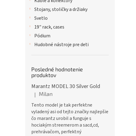
Káble a konektory
Stojany, stoličky a držiaky
Svetlo
19" rack, cases
Pódium
Hudobné nástroje pre deti
Posledné hodnotenie
produktov
Marantz MODEL 30 Silver Gold
Milan
|
Hodnotenie produktu je 5 z 5 hviezdičiek.
Tento model je tak perfektne
vyladený asi od tejto značky najlepšie
čo marantz urobil a funguje s
hociakým streemerom a sacd,cd,
prehrávačom, perfektný