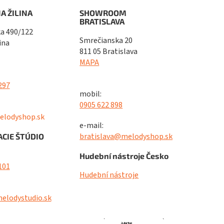
A ŽILINA
SHOWROOM
BRATISLAVA
a 490/122
Smrečianska 20
ina
811 05 Bratislava
MAPA
297
mobil:
0905 622 898
elodyshop.sk
e-mail:
bratislava@melodyshop.sk
CIE ŠTÚDIO
Hudební nástroje Česko
101
Hudební nástroje
elodystudio.sk