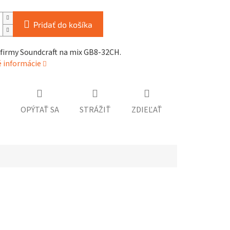
Pridať do košíka
 firmy Soundcraft na mix GB8-32CH.
é informácie
OPÝTAŤ SA
STRÁŽIŤ
ZDIEĽAŤ