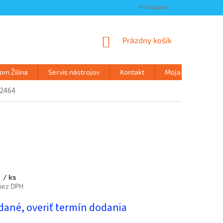
Prihlásenie
NÁKUPNÝ
Prázdny košík
KOŠÍK
m Žilina
Servis nástrojov
Kontakt
Moja objednávka
2464
€
/ ks
bez DPH
ová
dané, overiť termín dodania