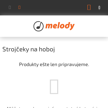
Prejsť
NÁKUP
na
KOŠÍK
obsah
Strojčeky na hoboj
Produkty ešte len pripravujeme.