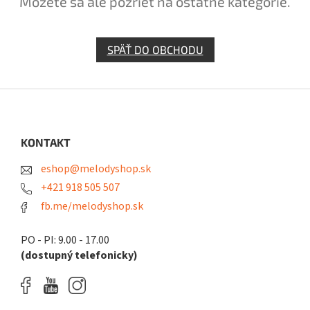
Môžete sa ale pozrieť na ostatné kategórie.
SPÄŤ DO OBCHODU
Z
á
p
ä
KONTAKT
t
eshop@melodyshop.sk
i
e
+421 918 505 507
fb.me/melodyshop.sk
PO - PI: 9.00 - 17.00
(dostupný telefonicky)