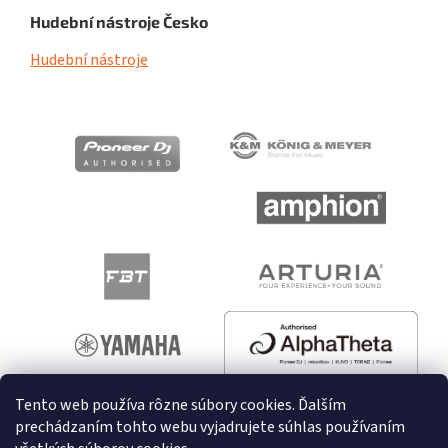
Hudební nástroje Česko
Hudební nástroje
Tento web používa rôzne súbory cookies. Ďalším
prechádzaním tohto webu vyjadrujete súhlas používaním