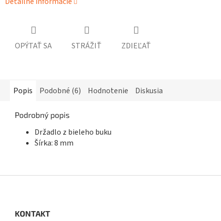
Detailné informácie
OPÝTAŤ SA
STRÁŽIŤ
ZDIEĽAŤ
Popis
Podobné (6)
Hodnotenie
Diskusia
Podrobný popis
Držadlo z bieleho buku
Šírka: 8 mm
Z
á
p
ä
KONTAKT