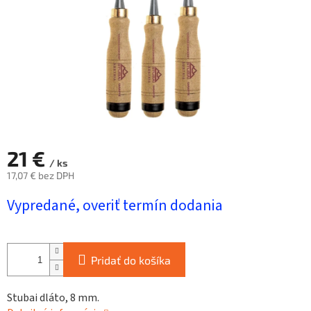
21 €
/ ks
17,07 € bez DPH
Jednotková
Vypredané, overiť termín dodania
cena:
Pridať do košíka
Stubai dláto, 8 mm.