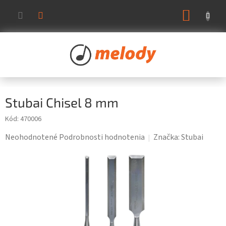
Prejsť
NÁKUP
na
KOŠÍK
obsah
Stubai Chisel 8 mm
Kód:
470006
Priemerné
Neohodnotené
Podrobnosti hodnotenia
Značka:
Stubai
hodnotenie
produktu
je
0,0
z
5
hviezdičiek.