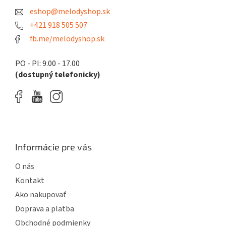
t
eshop@melodyshop.sk
i
e
+421 918 505 507
fb.me/melodyshop.sk
PO - PI: 9.00 - 17.00
(dostupný telefonicky)
Informácie pre vás
O nás
Kontakt
Ako nakupovať
Doprava a platba
Obchodné podmienky