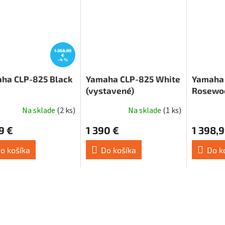
1 358,99
€
–4 %
ha CLP-825 Black
Yamaha CLP-825 White
Yamaha
(vystavené)
Rosewo
Na sklade
(
2 ks
)
Na sklade
(
1 ks
)
9 €
1 390 €
1 398,9
o košíka
Do košíka
Do k