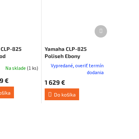
Ďalší
produkt
 CLP-825
Yamaha CLP-825
od
Poliseh Ebony
Vypredané, overiť termín
Na sklade
(
1 ks
)
dodania
9 €
1 629 €
ošíka
Do košíka