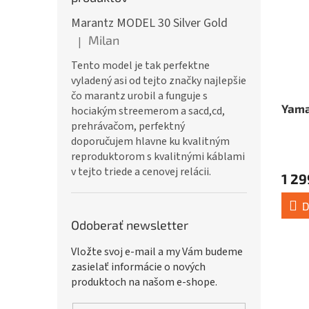
Marantz MODEL 30 Silver Gold
Milan
|
Hodnotenie produktu je 5 z 5 hviezdičiek.
Tento model je tak perfektne
vyladený asi od tejto značky najlepšie
čo marantz urobil a funguje s
Yama
hociakým streemerom a sacd,cd,
prehrávačom, perfektný
doporučujem hlavne ku kvalitným
reproduktorom s kvalitnými káblami
v tejto triede a cenovej relácii.
1 29
D
Odoberať newsletter
Vložte svoj e-mail a my Vám budeme
zasielať informácie o nových
produktoch na našom e-shope.