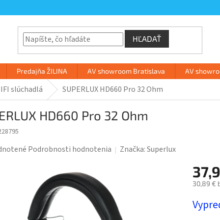
HĽADAŤ
Predajňa ŽILINA
AV showroom Bratislava
AV showroo
IFI slúchadlá
SUPERLUX HD660 Pro 32 Ohm
ERLUX HD660 Pro 32 Ohm
228795
rné
dnotené
Podrobnosti hodnotenia
Značka:
Superlux
enie
37,
tu
30,89 € 
Jednotk
Vypre
cena: