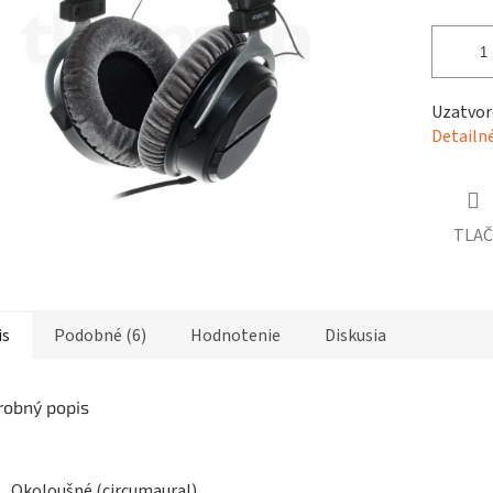
čiek.
Uzatvor
Detailn
TLAČ
is
Podobné (6)
Hodnotenie
Diskusia
robný popis
Okoloušné (circumaural)