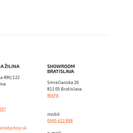
A ŽILINA
SHOWROOM
BRATISLAVA
a 490/122
Smrečianska 20
ina
811 05 Bratislava
MAPA
297
mobil:
0905 622 898
elodyshop.sk
e-mail: