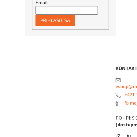
Email
PRIHLÁSIŤ SA
Z
á
p
ä
t
KONTAK
i
e
eshop@me
+421 9
fb.me
PO - PI: 9.
(dostupný