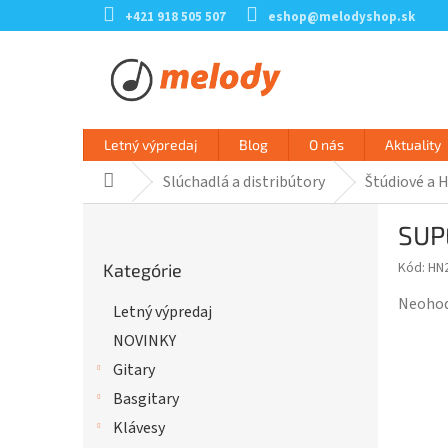
Prejsť
+421 918 505 507
eshop@melodyshop.sk
na
obsah
Letný výpredaj
Blog
O nás
Aktuality
Slúchadlá a distribútory
Štúdiové a H
Domov
B
SUP
o
Preskočiť
č
Kód:
HN
Kategórie
kategórie
n
ý
Prieme
Neoho
Letný výpredaj
p
hodnot
NOVINKY
a
produk
n
je
Gitary
e
0,0
Basgitary
l
z
Klávesy
5