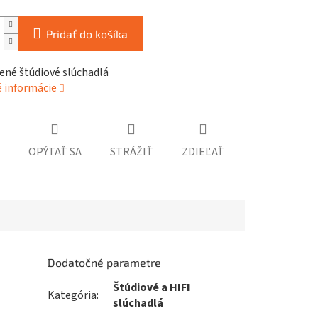
Pridať do košíka
ené štúdiové slúchadlá
é informácie
OPÝTAŤ SA
STRÁŽIŤ
ZDIEĽAŤ
Dodatočné parametre
Štúdiové a HIFI
Kategória
:
slúchadlá