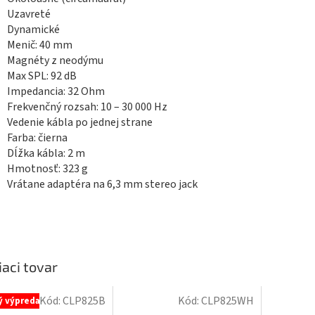
Uzavreté
Dynamické
Menič: 40 mm
Magnéty z neodýmu
Max SPL: 92 dB
Impedancia: 32 Ohm
Frekvenčný rozsah: 10 – 30 000 Hz
Vedenie kábla po jednej strane
Farba: čierna
Dĺžka kábla: 2 m
Hmotnosť: 323 g
Vrátane adaptéra na 6,3 mm stereo jack
iaci tovar
Kód:
CLP825B
Kód:
CLP825WH
ý výpredaj