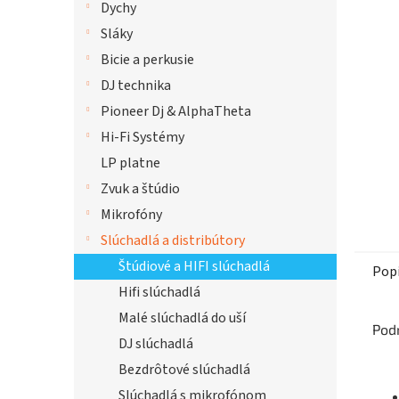
Dychy
hviezdi
Sláky
Bicie a perkusie
DJ technika
Pioneer Dj & AlphaTheta
Hi-Fi Systémy
LP platne
Zvuk a štúdio
Mikrofóny
Slúchadlá a distribútory
Štúdiové a HIFI slúchadlá
Pop
Hifi slúchadlá
Malé slúchadlá do uší
Pod
DJ slúchadlá
Bezdrôtové slúchadlá
Slúchadlá s mikrofónom