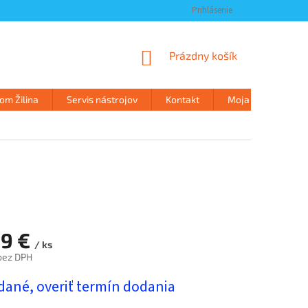
Prihlásenie
NÁKUPNÝ
Prázdny košík
KOŠÍK
m Žilina
Servis nástrojov
Kontakt
Moja objednávka
99 €
/ ks
bez DPH
ová
dané, overiť termín dodania