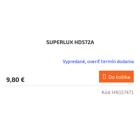
SUPERLUX HD572A
Vypredané, overiť termín dodania
Do košíka
9,80 €
Kód:
HN157471