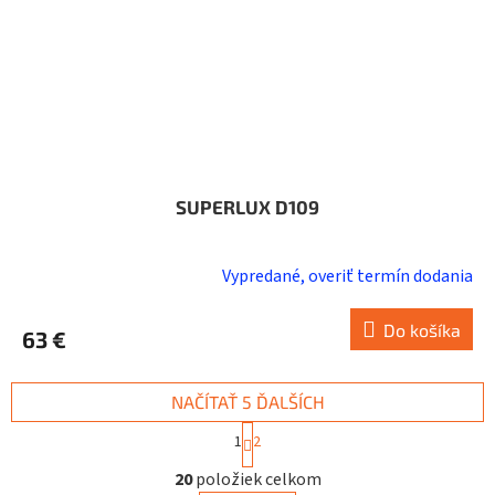
SUPERLUX D109
Vypredané, overiť termín dodania
Do košíka
63 €
NAČÍTAŤ 5 ĎALŠÍCH
S
1
2
t
O
r
20
položiek celkom
v
á