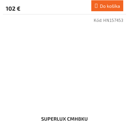
Do košíka
102 €
Kód:
HN157453
SUPERLUX CMH8KU