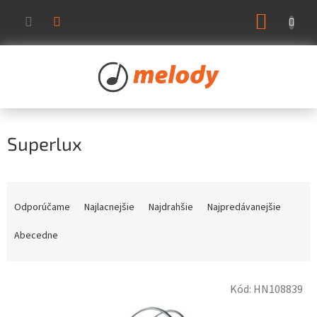
Prejsť
NÁKUP
na
KOŠÍK
obsah
Superlux
R
a
Odporúčame
Najlacnejšie
Najdrahšie
Najpredávanejšie
d
e
Abecedne
n
i
V
e
Kód:
HN108839
ý
p
p
r