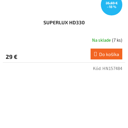
35,69 €
–18 %
SUPERLUX HD330
Na sklade
(
7 ks
)
Do košíka
29 €
Kód:
HN157484