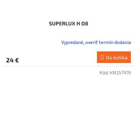
SUPERLUX H O8
Vypredané, overiť termín dodania
Do košíka
24 €
Kód:
HN157476