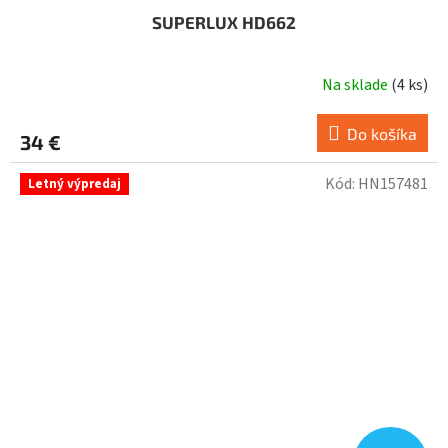
SUPERLUX HD662
Na sklade
(
4 ks
)
Do košíka
34 €
Kód:
HN157481
Letný výpredaj