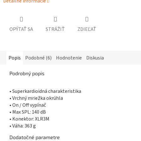
Detailné informácie
OPÝTAŤ SA
STRÁŽIŤ
ZDIEĽAŤ
Popis
Podobné (6)
Hodnotenie
Diskusia
Podrobný popis
• Superkardioidná charakteristika
• Vrchný mriežka okrúhla
• On / Off vypínač
• Max SPL: 140 dB
• Konektor: XLR3M
• Váha: 363 g
Dodatočné parametre