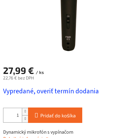
27,99 €
/ ks
22,76 € bez DPH
Jednotková
Vypredané, overiť termín dodania
cena:
Pridať do košíka
Dynamický mikrofón s vypínačom