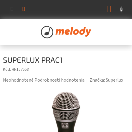
Prejsť
NÁKUP
na
KOŠÍK
obsah
SUPERLUX PRAC1
Kód:
HN157553
Priemerné
Neohodnotené
Podrobnosti hodnotenia
Značka:
Superlux
hodnotenie
produktu
je
0,0
z
5
hviezdičiek.