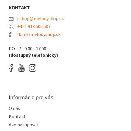
p
ä
KONTAKT
t
eshop@melodyshop.sk
i
e
+421 918 505 507
fb.me/melodyshop.sk
PO - PI: 9.00 - 17.00
(dostupný telefonicky)
Informácie pre vás
O nás
Kontakt
Ako nakupovať