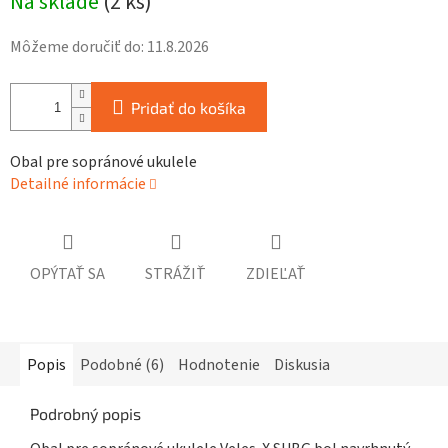
Na sklade
(
2 ks
)
cena:
Môžeme doručiť do:
11.8.2026
Pridať do košíka
Obal pre sopránové ukulele
Detailné informácie
OPÝTAŤ SA
STRÁŽIŤ
ZDIEĽAŤ
Popis
Podobné (6)
Hodnotenie
Diskusia
Podrobný popis