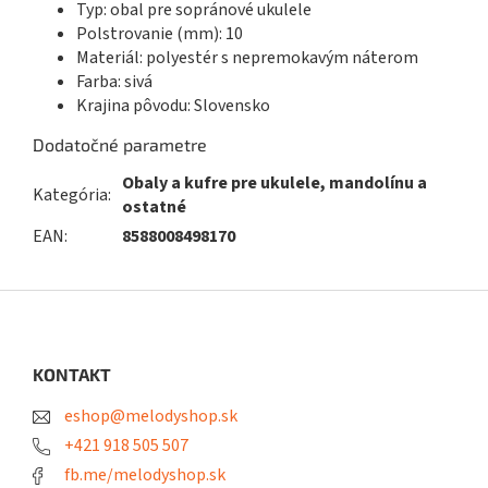
Typ: obal pre sopránové ukulele
Polstrovanie (mm): 10
Materiál: polyestér s nepremokavým náterom
Farba: sivá
Krajina pôvodu: Slovensko
Dodatočné parametre
Obaly a kufre pre ukulele, mandolínu a
Kategória
:
ostatné
EAN
:
8588008498170
Z
á
p
ä
KONTAKT
t
eshop@melodyshop.sk
i
e
+421 918 505 507
fb.me/melodyshop.sk