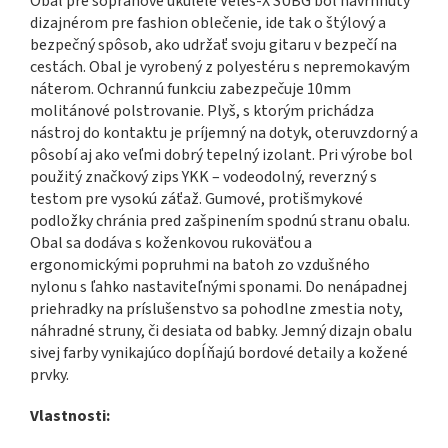
Obal pre sopránové ukulele Veles-X SUBG bol navrhnutý
dizajnérom pre fashion oblečenie, ide tak o štýlový a
bezpečný spôsob, ako udržať svoju gitaru v bezpečí na
cestách. Obal je vyrobený z polyestéru s nepremokavým
náterom. Ochrannú funkciu zabezpečuje 10mm
molitánové polstrovanie. Plyš, s ktorým prichádza
nástroj do kontaktu je príjemný na dotyk, oteruvzdorný a
pôsobí aj ako veľmi dobrý tepelný izolant. Pri výrobe bol
použitý značkový zips YKK – vodeodolný, reverzný s
testom pre vysokú záťaž. Gumové, protišmykové
podložky chránia pred zašpinením spodnú stranu obalu.
Obal sa dodáva s koženkovou rukoväťou a
ergonomickými popruhmi na batoh zo vzdušného
nylonu s ľahko nastaviteľnými sponami. Do nenápadnej
priehradky na príslušenstvo sa pohodlne zmestia noty,
náhradné struny, či desiata od babky. Jemný dizajn obalu
sivej farby vynikajúco dopĺňajú bordové detaily a kožené
prvky.
Vlastnosti: