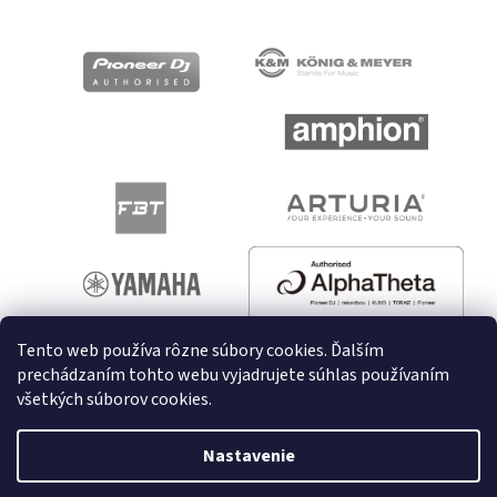
Tento web používa rôzne súbory cookies. Ďalším
prechádzaním tohto webu vyjadrujete súhlas používaním
všetkých súborov cookies.
Vytvoril Shoptet
Nastavenie