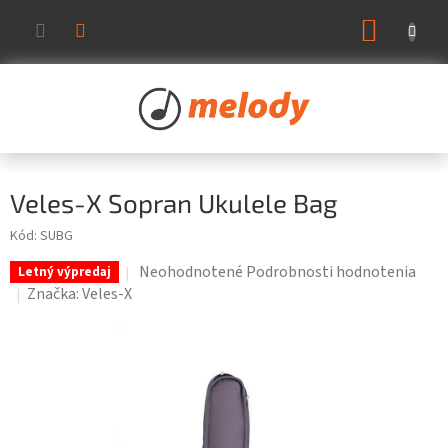
Prejsť
NÁKUP
na
KOŠÍK
obsah
Veles-X Sopran Ukulele Bag
Kód:
SUBG
Priemerné
Neohodnotené
Podrobnosti hodnotenia
Letný výpredaj
hodnotenie
Značka:
Veles-X
produktu
je
0,0
z
5
hviezdičiek.