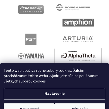
Tento web používa rôzne súbory cookies. Ďalším
prechádzaním tohto webu vyjadrujete súhlas používaním
všetkých súborov cookies.
Vytvoril Shoptet
Nastavenie
Copyright 2026
melodyshop.sk
. Všetky práva vyhradené.