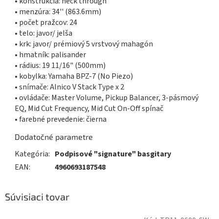
• konštrukcia: neck through
• menzúra: 34'' (863.6mm)
• počet pražcov: 24
• telo: javor/ jelša
• krk: javor/ prémiový 5 vrstvový mahagón
• hmatník: palisander
• rádius: 19 11/16" (500mm)
• kobylka: Yamaha BPZ-7 (No Piezo)
• snímače: Alnico V Stack Type x 2
• ovládače: Master Volume, Pickup Balancer, 3-pásmový
EQ, Mid Cut Frequency, Mid Cut On-Off spínač
• farebné prevedenie: čierna
Dodatočné parametre
Kategória
:
Podpisové "signature" basgitary
EAN
:
4960693187548
Súvisiaci tovar