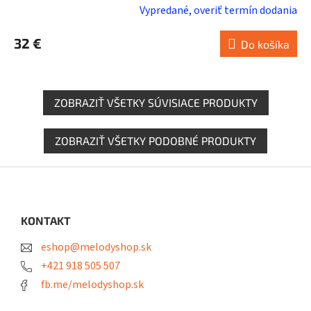
Vypredané, overiť termín dodania
32 €
Do košíka
ZOBRAZIŤ VŠETKY SÚVISIACE PRODUKTY
ZOBRAZIŤ VŠETKY PODOBNÉ PRODUKTY
Z
á
p
ä
KONTAKT
t
eshop@melodyshop.sk
i
e
+421 918 505 507
fb.me/melodyshop.sk