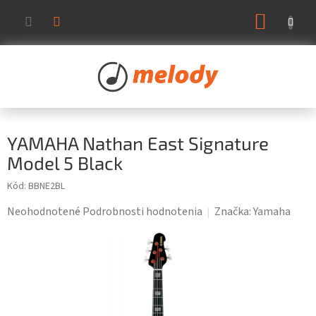
Prejsť
NÁKUP
na
KOŠÍK
obsah
YAMAHA Nathan East Signature
Model 5 Black
Kód:
BBNE2BL
Priemerné
Neohodnotené
Podrobnosti hodnotenia
Značka:
Yamaha
hodnotenie
produktu
je
0,0
z
5