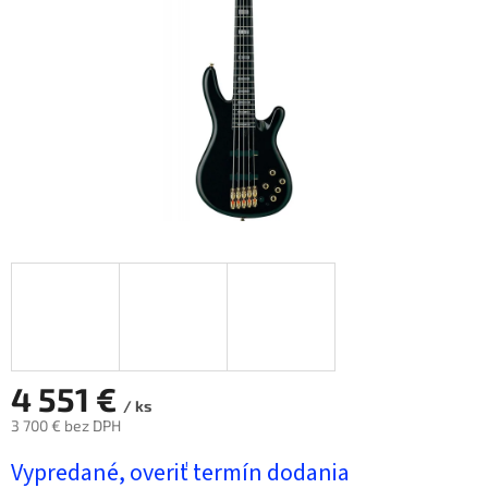
hviezdičiek.
4 551 €
/ ks
3 700 € bez DPH
Jednotková
Vypredané, overiť termín dodania
cena: