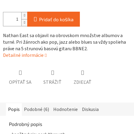
Pridať do košíka
Nathan East sa objavil na obrovskom množstve albumov a
turné. Pri žánroch ako pop, jazz alebo blues sa vždy spolieha
práve na 5 strunovú basovú gitaru BBNE2.
Detailné informácie
OPÝTAŤ SA
STRÁŽIŤ
ZDIEĽAŤ
Popis
Podobné (6)
Hodnotenie
Diskusia
Podrobný popis