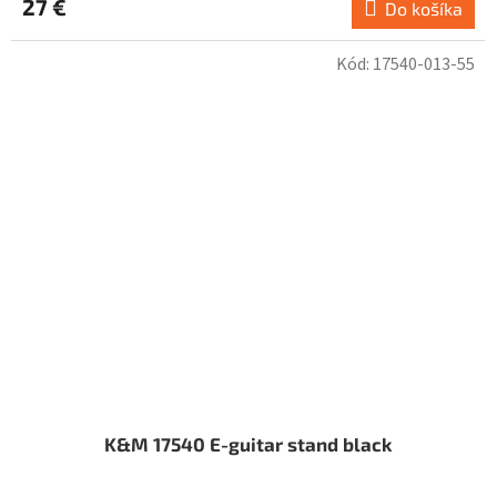
27 €
Do košíka
Kód:
17540-013-55
K&M 17540 E-guitar stand black