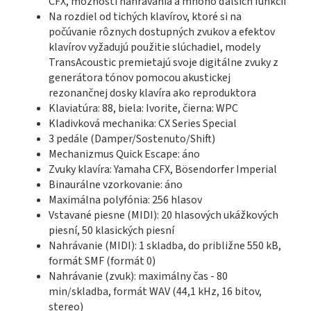
CFX, možnosti nahrávania a mnoho ďalších funkcií
Na rozdiel od tichých klavírov, ktoré si na
počúvanie rôznych dostupných zvukov a efektov
klavírov vyžadujú použitie slúchadiel, modely
TransAcoustic premietajú svoje digitálne zvuky z
generátora tónov pomocou akustickej
rezonančnej dosky klavíra ako reproduktora
Klaviatúra: 88, biela: Ivorite, čierna: WPC
Kladivková mechanika:
CX
Series Special
3 pedále (Damper/Sostenuto/Shift)
Mechanizmus Quick Escape: áno
Zvuky klavíra: Yamaha CFX, Bösendorfer Imperial
Binaurálne vzorkovanie: áno
Maximálna polyfónia: 256 hlasov
Vstavané piesne (MIDI): 20 hlasových ukážkových
piesní, 50 klasických piesní
Nahrávanie (MIDI): 1 skladba, do približne 550 kB,
formát SMF (formát 0)
Nahrávanie (zvuk): maximálny čas - 80
min/skladba, formát WAV (44,1 kHz, 16 bitov,
stereo)