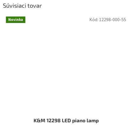
Súvisiaci tovar
Kód:
12298-000-55
Novinka
K&M 12298 LED piano lamp