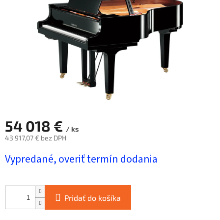
hviezdičiek.
54 018 €
/ ks
43 917,07 € bez DPH
Jednotková
Vypredané, overiť termín dodania
cena:
Pridať do košíka