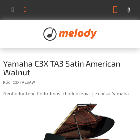
Prejsť
NÁKUP
na
KOŠÍK
obsah
Yamaha C3X TA3 Satin American
Walnut
Kód:
C3XTA2SAW
Priemerné
Neohodnotené
Podrobnosti hodnotenia
Značka:
Yamaha
hodnotenie
produktu
je
0,0
z
5