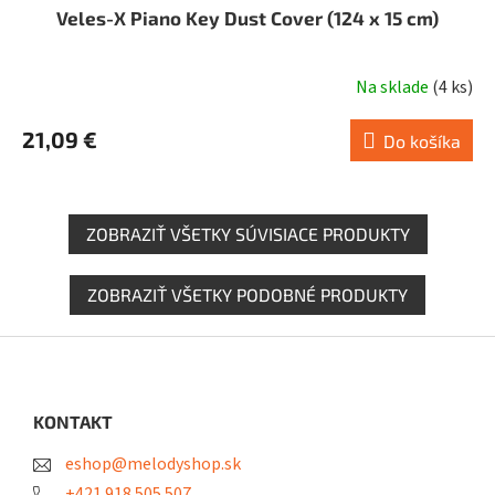
Veles-X Piano Key Dust Cover (124 x 15 cm)
Na sklade
(
4 ks
)
21,09 €
Do košíka
ZOBRAZIŤ VŠETKY SÚVISIACE PRODUKTY
ZOBRAZIŤ VŠETKY PODOBNÉ PRODUKTY
Z
á
p
ä
KONTAKT
t
eshop@melodyshop.sk
i
e
+421 918 505 507