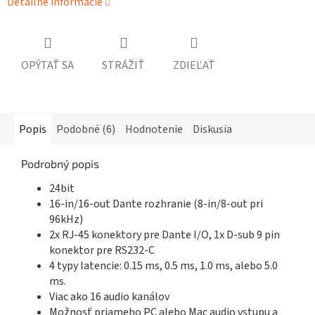
Detailné informácie
OPÝTAŤ SA
STRÁŽIŤ
ZDIEĽAŤ
Popis
Podobné (6)
Hodnotenie
Diskusia
Podrobný popis
24bit
16-in/16-out Dante rozhranie (8-in/8-out pri
96kHz)
2x RJ-45 konektory pre Dante I/O, 1x D-sub 9 pin
konektor pre RS232-C
4 typy latencie: 0.15 ms, 0.5 ms, 1.0 ms, alebo 5.0
ms.
Viac ako 16 audio kanálov
Možnosť priameho PC alebo Mac audio vstupu a