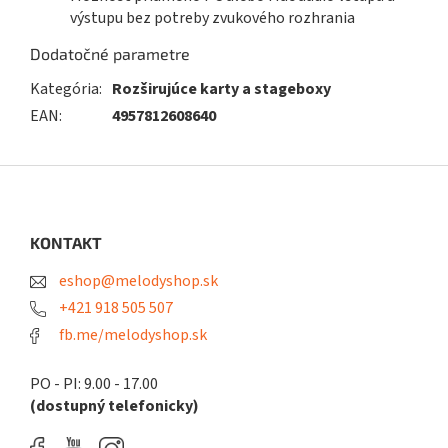
výstupu bez potreby zvukového rozhrania
Dodatočné parametre
Kategória
:
Rozširujúce karty a stageboxy
EAN
:
4957812608640
Z
á
p
ä
KONTAKT
t
eshop@melodyshop.sk
i
e
+421 918 505 507
fb.me/melodyshop.sk
PO - PI: 9.00 - 17.00
(dostupný telefonicky)