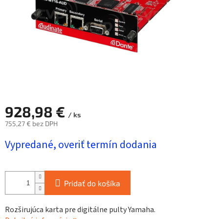
928,98 €
/ ks
755,27 € bez DPH
Jednotková
Vypredané, overiť termín dodania
cena:
Pridať do košíka
Rozširujúca karta pre digitálne pulty Yamaha.