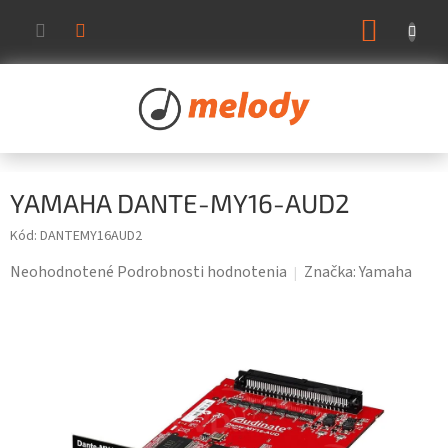
Prejsť
NÁKUP
na
KOŠÍK
obsah
YAMAHA DANTE-MY16-AUD2
Kód:
DANTEMY16AUD2
Priemerné
Neohodnotené
Podrobnosti hodnotenia
Značka:
Yamaha
hodnotenie
produktu
je
0,0
z
5
hviezdičiek.