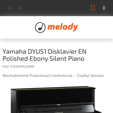
Prejsť
NÁKUP
na
KOŠÍK
obsah
Yamaha DYUS1 Disklavier EN
Polished Ebony Silent Piano
Kód:
YUS1DISKLAVIER
Priemerné
Neohodnotené
Podrobnosti hodnotenia
Značka:
Yamaha
hodnotenie
produktu
je
0,0
z
5