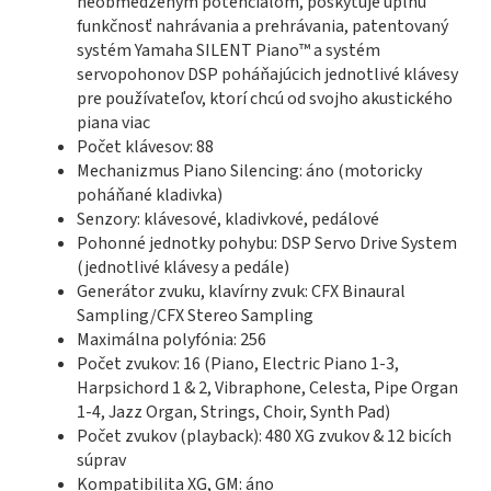
neobmedzeným potenciálom, poskytuje úplnú
funkčnosť nahrávania a prehrávania, patentovaný
systém Yamaha SILENT Piano™ a systém
servopohonov DSP poháňajúcich jednotlivé klávesy
pre používateľov, ktorí chcú od svojho akustického
piana viac
Počet klávesov: 88
Mechanizmus Piano Silencing: áno (motoricky
poháňané kladivka)
Senzory: klávesové, kladivkové, pedálové
Pohonné jednotky pohybu:
DSP Servo Drive System
(jednotlivé klávesy a pedále)
Generátor zvuku, klavírny zvuk:
CFX Binaural
Sampling/CFX Stereo Sampling
Maximálna polyfónia: 256
Počet zvukov: 16 (Piano, Electric Piano 1-3,
Harpsichord 1 & 2, Vibraphone, Celesta, Pipe Organ
1-4, Jazz Organ, Strings, Choir, Synth Pad)
Počet zvukov (playback):
480 XG zvukov & 12 bicích
súprav
Kompatibilita XG, GM: áno