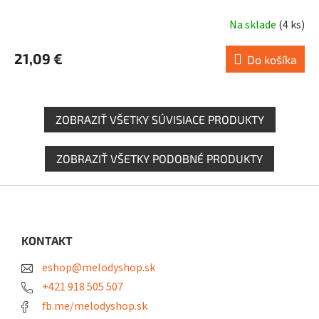
Na sklade
(
4 ks
)
21,09 €
Do košíka
ZOBRAZIŤ VŠETKY SÚVISIACE PRODUKTY
ZOBRAZIŤ VŠETKY PODOBNÉ PRODUKTY
Z
á
p
ä
KONTAKT
t
eshop@melodyshop.sk
i
e
+421 918 505 507
fb.me/melodyshop.sk