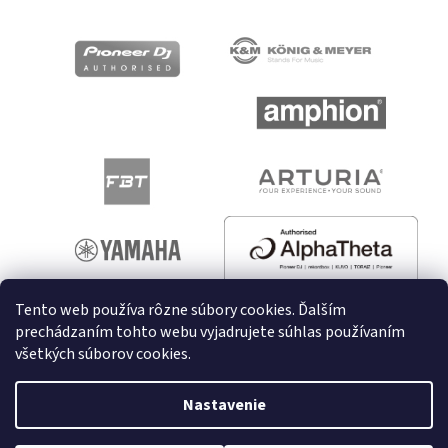
Tento web používa rôzne súbory cookies. Ďalším
prechádzaním tohto webu vyjadrujete súhlas používaním
všetkých súborov cookies.
Vytvoril Shoptet
Nastavenie
Copyright 2026
melodyshop.sk
. Všetky práva vyhradené.