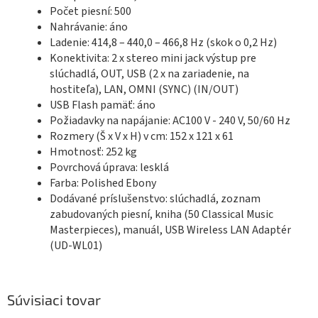
Počet piesní: 500
Nahrávanie: áno
Ladenie:
414,8 – 440,0 – 466,8 Hz (skok o 0,2 Hz)
Konektivita: 2 x stereo mini jack výstup pre
slúchadlá, OUT, USB (2 x na zariadenie, na
hostiteľa), LAN, OMNI (SYNC) (IN/OUT)
USB Flash pamäť: áno
Požiadavky na napájanie: AC100 V - 240 V, 50/60 Hz
Rozmery (Š x V x H) v cm: 152 x 121 x 61
Hmotnosť: 252 kg
Povrchová úprava: lesklá
Farba: Polished Ebony
Dodávané príslušenstvo: slúchadlá, zoznam
zabudovaných piesní, kniha (50 Classical Music
Masterpieces), manuál, USB Wireless LAN Adaptér
(UD-WL01)
Súvisiaci tovar