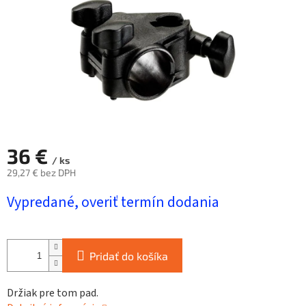
36 €
/ ks
29,27 € bez DPH
Jednotková
Vypredané, overiť termín dodania
cena:
Pridať do košíka
Držiak pre tom pad.