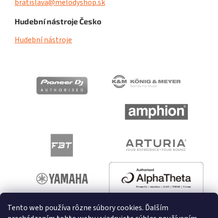
bratislava@melodyshop.sk
Hudební nástroje Česko
Hudební nástroje
Tento web používa rôzne súbory cookies. Ďalším