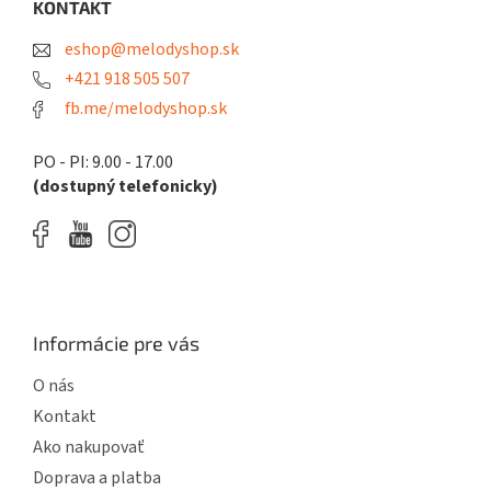
ä
KONTAKT
t
eshop@melodyshop.sk
i
e
+421 918 505 507
fb.me/melodyshop.sk
PO - PI: 9.00 - 17.00
(dostupný telefonicky)
Informácie pre vás
O nás
Kontakt
Ako nakupovať
Doprava a platba