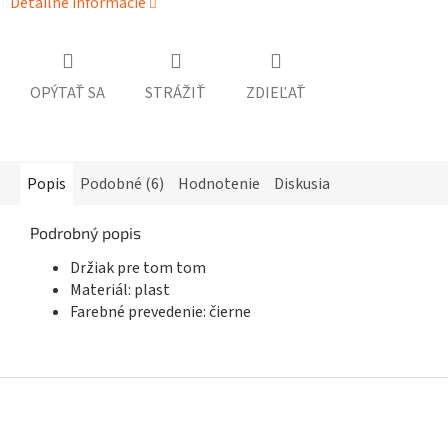
Detailné informácie
OPÝTAŤ SA
STRÁŽIŤ
ZDIEĽAŤ
Popis
Podobné (6)
Hodnotenie
Diskusia
Podrobný popis
Držiak pre tom tom
Materiál: plast
Farebné prevedenie: čierne
Z
á
p