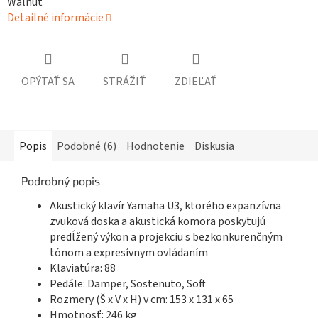
Walnut
Detailné informácie
OPÝTAŤ SA
STRÁŽIŤ
ZDIEĽAŤ
Popis
Podobné (6)
Hodnotenie
Diskusia
Podrobný popis
Akustický klavír Yamaha U3, ktorého expanzívna
zvuková doska a akustická komora poskytujú
predĺžený výkon a projekciu s bezkonkurenčným
tónom a expresívnym ovládaním
Klaviatúra: 88
Pedále: Damper, Sostenuto, Soft
Rozmery (Š x V x H) v cm: 153 x 131 x 65
Hmotnosť: 246 kg