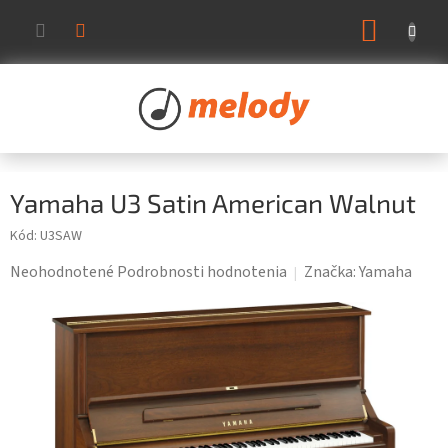
Prejsť
NÁKUP
na
KOŠÍK
obsah
Yamaha U3 Satin American Walnut
Kód:
U3SAW
Priemerné
Neohodnotené
Podrobnosti hodnotenia
Značka:
Yamaha
hodnotenie
produktu
je
0,0
z
5
hviezdičiek.