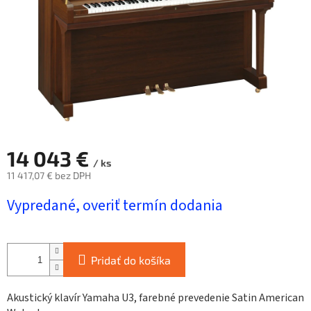
14 043 €
/ ks
11 417,07 € bez DPH
Jednotková
Vypredané, overiť termín dodania
cena:
Pridať do košíka
Akustický klavír Yamaha U3, farebné prevedenie Satin American