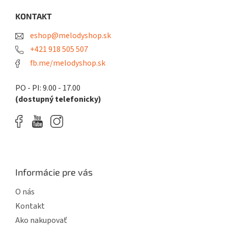
p
ä
KONTAKT
t
eshop@melodyshop.sk
i
e
+421 918 505 507
fb.me/melodyshop.sk
PO - PI: 9.00 - 17.00
(dostupný telefonicky)
Informácie pre vás
O nás
Kontakt
Ako nakupovať