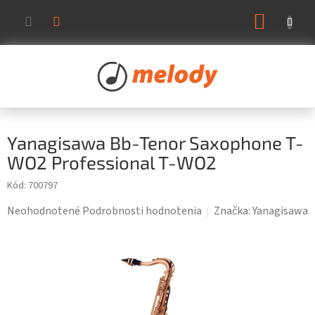
Prejsť
NÁKUP
na
KOŠÍK
obsah
Yanagisawa Bb-Tenor Saxophone T-
WO2 Professional T-WO2
Kód:
700797
Priemerné
Neohodnotené
Podrobnosti hodnotenia
Značka:
Yanagisawa
hodnotenie
produktu
je
0,0
z
5