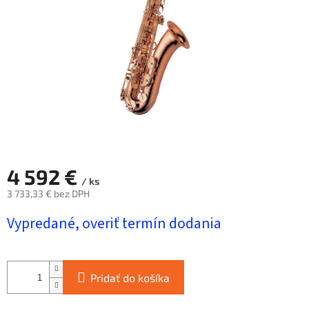
hviezdičiek.
4 592 €
/ ks
3 733,33 € bez DPH
Jednotková
Vypredané, overiť termín dodania
cena:
Pridať do košíka