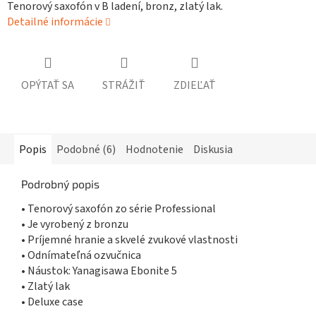
Tenorový saxofón v B ladení, bronz, zlatý lak.
Detailné informácie
OPÝTAŤ SA
STRÁŽIŤ
ZDIEĽAŤ
Popis
Podobné (6)
Hodnotenie
Diskusia
Podrobný popis
• Tenorový saxofón zo série Professional
• Je vyrobený z bronzu
• Príjemné hranie a skvelé zvukové vlastnosti
• Odnímateľná ozvučnica
• Náustok: Yanagisawa Ebonite 5
• Zlatý lak
• Deluxe case