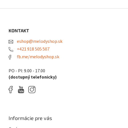
Z
á
p
ä
KONTAKT
t
eshop@melodyshop.sk
i
e
+421 918 505 507
fb.me/melodyshop.sk
PO - PI: 9.00 - 17.00
(dostupný telefonicky)
Informácie pre vás