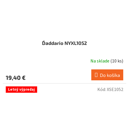
D´addario NYXL1052
Na sklade
(
10 ks
)
Do košíka
19,40 €
Kód:
XSE1052
Letný výpredaj