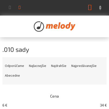
Prejsť
NÁKUP
na
KOŠÍK
obsah
.010 sady
R
a
Odporúčame
Najlacnejšie
Najdrahšie
Najpredávanejšie
d
e
Abecedne
n
i
e
Cena
p
r
6
€
34
€
o