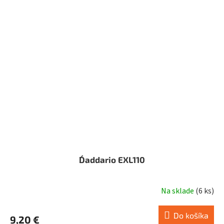
D´addario EXL110
Na sklade
(
6 ks
)
Do košíka
9,20 €