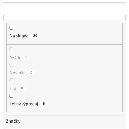
d
u
k
t
o
Na sklade
v
20
Akcia
0
Novinka
0
Tip
0
Letný výpredaj
6
Značky