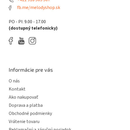
y
fb.me/melodyshop.sk
v
ý
p
PO - PI: 9.00 - 17.00
i
(dostupný telefonicky)
s
u
Informácie pre vás
O nás
Kontakt
Ako nakupovať
Doprava a platba
Obchodné podmienky
Vrátenie tovaru
Reklamačný a záručný poriadok