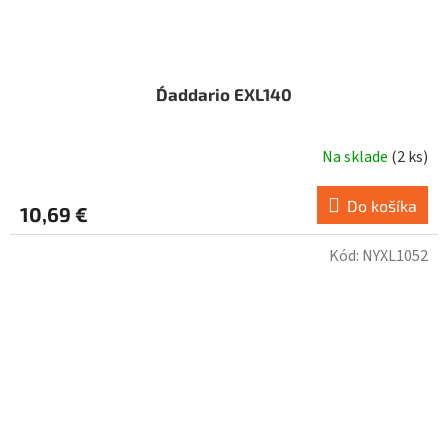
D´addario EXL140
Na sklade
(
2 ks
)
Do košíka
10,69 €
Kód:
NYXL1052