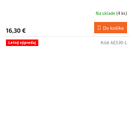
Na sklade
(
4 ks
)
Do košíka
16,30 €
Kód:
AE530-L
Letný výpredaj