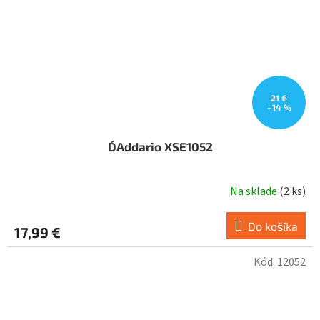
21 €
–14 %
D´Addario XSE1052
Na sklade
(
2 ks
)
Do košíka
17,99 €
Kód:
12052