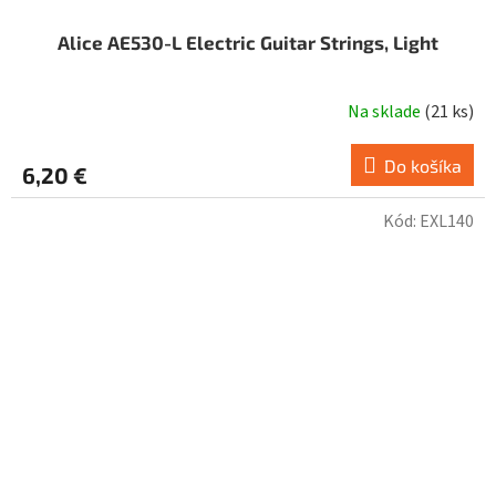
Alice AE530-L Electric Guitar Strings, Light
Na sklade
(
21 ks
)
Do košíka
6,20 €
Kód:
EXL140