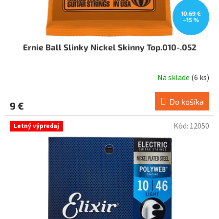
o
v
10,69 €
–15 %
Ernie Ball Slinky Nickel Skinny Top.010-.052
Na sklade
(
6 ks
)
Do košíka
9 €
Kód:
12050
Letný výpredaj