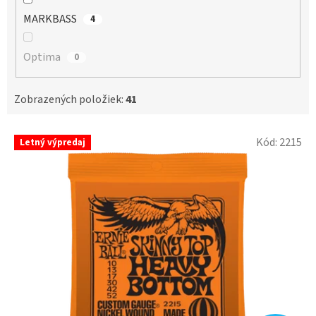
MARKBASS
4
Optima
0
Zobrazených položiek:
41
V
Kód:
2215
Letný výpredaj
ý
p
i
s
p
r
o
d
u
k
t