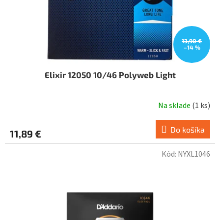
13,90 €
–14 %
Elixir 12050 10/46 Polyweb Light
Na sklade
(
1 ks
)
Do košíka
11,89 €
Kód:
NYXL1046