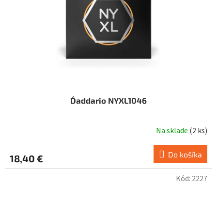
D´addario NYXL1046
Na sklade
(
2 ks
)
Do košíka
18,40 €
Kód:
2227