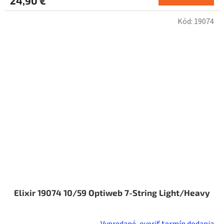
24,90 €
Kód:
19074
Elixir 19074 10/59 Optiweb 7-String Light/Heavy
Vypredané, overiť termín dodania