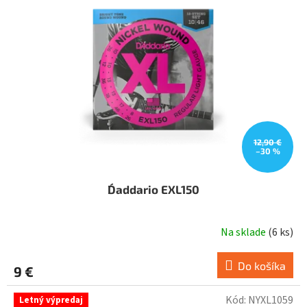
12,90 €
–30 %
D´addario EXL150
Na sklade
(
6 ks
)
Do košíka
9 €
Kód:
NYXL1059
Letný výpredaj