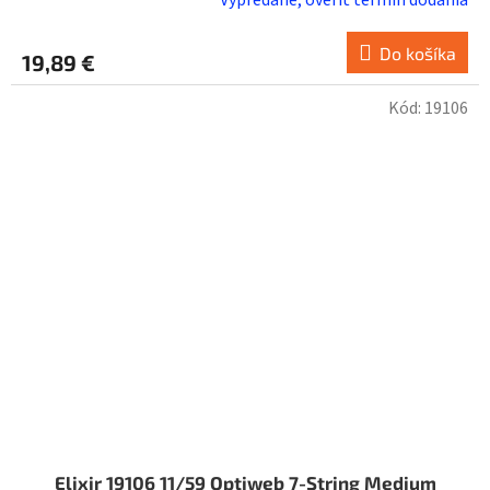
Do košíka
19,89 €
Kód:
19106
Elixir 19106 11/59 Optiweb 7-String Medium