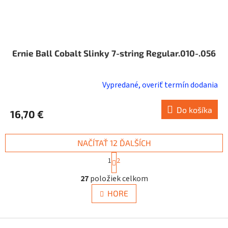
Ernie Ball Cobalt Slinky 7-string Regular.010-.056
Vypredané, overiť termín dodania
Do košíka
16,70 €
NAČÍTAŤ 12 ĎALŠÍCH
S
1
2
t
O
r
27
položiek celkom
v
á
n
l
HORE
k
á
o
d
v
a
Z
a