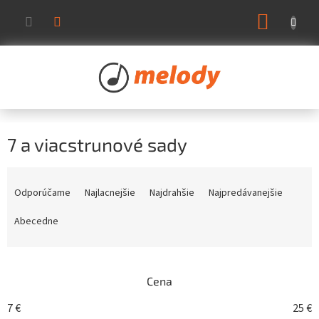
Prejsť
NÁKUP
na
KOŠÍK
obsah
7 a viacstrunové sady
R
a
Odporúčame
Najlacnejšie
Najdrahšie
Najpredávanejšie
d
e
Abecedne
n
i
e
Cena
p
r
7
€
25
€
o