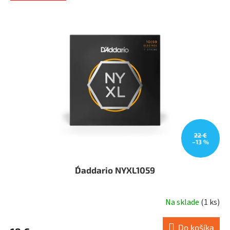
22 €
–13 %
D´addario NYXL1059
Na sklade
(
1 ks
)
Do košíka