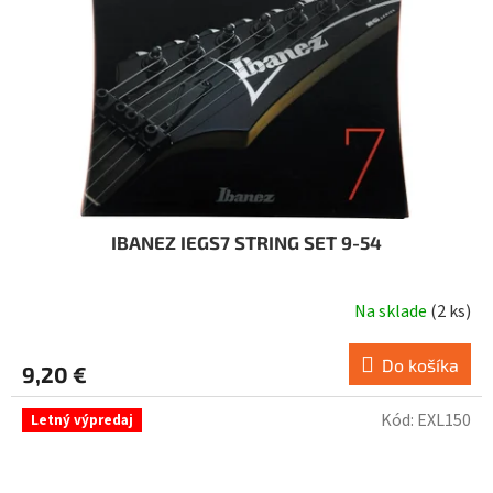
o
d
u
k
t
o
v
IBANEZ IEGS7 STRING SET 9-54
Na sklade
(
2 ks
)
Do košíka
9,20 €
Kód:
EXL150
Letný výpredaj