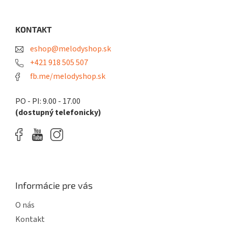
c
á
n
i
i
p
e
e
ä
KONTAKT
p
t
r
eshop@melodyshop.sk
i
v
k
e
+421 918 505 507
y
fb.me/melodyshop.sk
v
ý
p
PO - PI: 9.00 - 17.00
i
(dostupný telefonicky)
s
u
Informácie pre vás
O nás
Kontakt