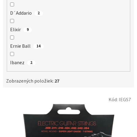
D´Addario
2
Elixir
9
Ernie Ball
14
Ibanez
2
Zobrazených položiek:
27
V
Kód:
IEGS7
ý
p
i
s
p
r