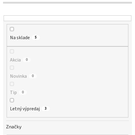
d
u
k
t
o
Na sklade
v
5
Akcia
0
Novinka
0
Tip
0
Letný výpredaj
3
Značky