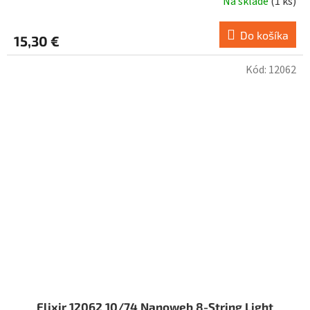
Na sklade
(
1 ks
)
Do košíka
15,30 €
Kód:
12062
Elixir 12062 10/74 Nanoweb 8-String Light