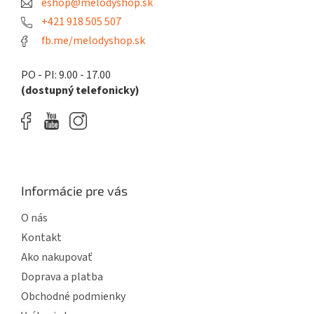
eshop@melodyshop.sk
i
e
+421 918 505 507
fb.me/melodyshop.sk
PO - PI: 9.00 - 17.00
(dostupný telefonicky)
Informácie pre vás
O nás
Kontakt
Ako nakupovať
Doprava a platba
Obchodné podmienky