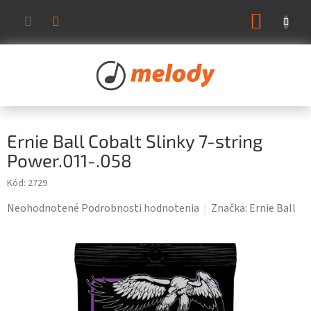
Prejsť
NÁKUP
na
KOŠÍK
obsah
Ernie Ball Cobalt Slinky 7-string
Power.011-.058
Kód:
2729
Priemerné
Neohodnotené
Podrobnosti hodnotenia
Značka:
Ernie Ball
hodnotenie
produktu
je
0,0
z
5