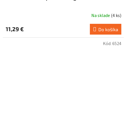
Na sklade
(
4 ks
)
11,29 €
Do košíka
Kód:
6524