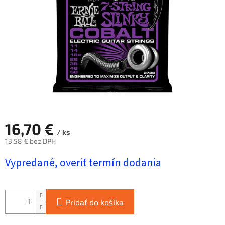
hviezdičiek.
16,70 €
/ ks
13,58 € bez DPH
Jednotková
Vypredané, overiť termín dodania
cena:
Pridať do košíka