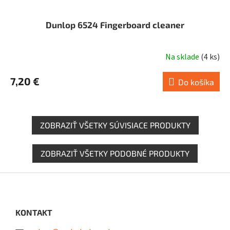
Dunlop 6524 Fingerboard cleaner
Na sklade
(
4 ks
)
7,20 €
Do košíka
ZOBRAZIŤ VŠETKY SÚVISIACE PRODUKTY
ZOBRAZIŤ VŠETKY PODOBNÉ PRODUKTY
Z
á
p
ä
KONTAKT
t