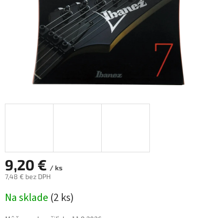
9,20 €
/ ks
7,48 € bez DPH
Jednotková
Na sklade
(
2 ks
)
cena: