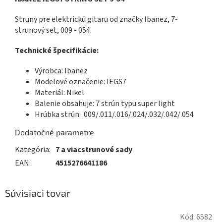
Struny pre elektrickú gitaru od značky Ibanez, 7-
strunový set, 009 - 054.
Technické špecifikácie:
Výrobca: Ibanez
Modelové označenie: IEGS7
Materiál: Nikel
Balenie obsahuje: 7 strún typu super light
Hrúbka strún: .009/.011/.016/.024/.032/.042/.054
Dodatočné parametre
Kategória
:
7 a viacstrunové sady
EAN
:
4515276641186
Súvisiaci tovar
Kód:
6582