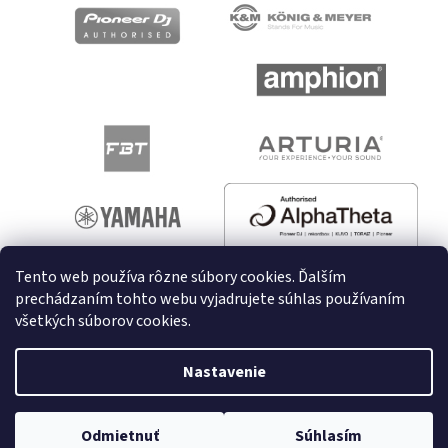
Tento web používa rôzne súbory cookies. Ďalším
prechádzaním tohto webu vyjadrujete súhlas používaním
všetkých súborov cookies.
Vytvoril Shoptet
Nastavenie
Copyright 2026
melodyshop.sk
. Všetky práva vyhradené.
Odmietnuť
Súhlasím
Upraviť nastavenie cookies