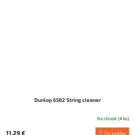
Dunlop 6582 String cleaner
Na sklade
(
4 ks
)
11,29 €
Do košíka