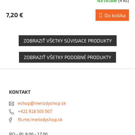
Na sklade
(
4 ks
)
7,20 €
Do košíka
ZOBRAZIŤ VŠETKY SÚVISIACE PRODUKTY
ZOBRAZIŤ VŠETKY PODOBNÉ PRODUKTY
Z
á
p
ä
KONTAKT
t
eshop@melodyshop.sk
i
e
+421 918 505 507
fb.me/melodyshop.sk
PO - PI: 9.00 - 17.00