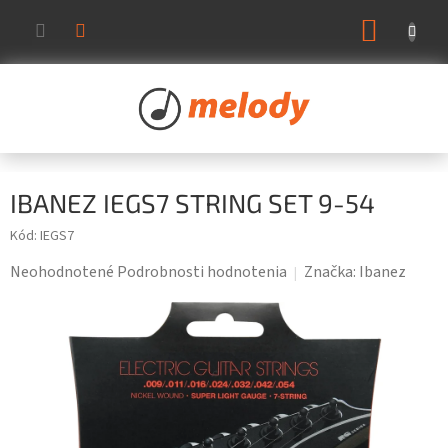
Prejsť
NÁKUP
na
KOŠÍK
obsah
IBANEZ IEGS7 STRING SET 9-54
Kód:
IEGS7
Priemerné
Neohodnotené
Podrobnosti hodnotenia
Značka:
Ibanez
hodnotenie
produktu
je
0,0
z
5
hviezdičiek.