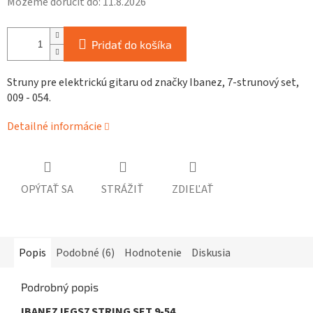
Môžeme doručiť do:
11.8.2026
Pridať do košíka
Struny pre elektrickú gitaru od značky Ibanez, 7-strunový set,
009 - 054.
Detailné informácie
OPÝTAŤ SA
STRÁŽIŤ
ZDIEĽAŤ
Popis
Podobné (6)
Hodnotenie
Diskusia
Podrobný popis
IBANEZ IEGS7 STRING SET 9-54