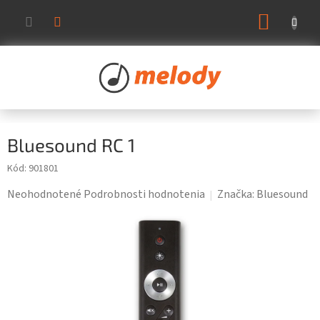
Prejsť
NÁKUP
na
KOŠÍK
obsah
Bluesound RC 1
Kód:
901801
Priemerné
Neohodnotené
Podrobnosti hodnotenia
Značka:
Bluesound
hodnotenie
produktu
je
0,0
z
5
hviezdičiek.