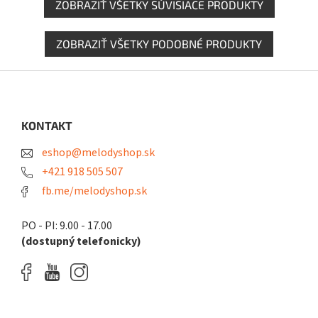
ZOBRAZIŤ VŠETKY SÚVISIACE PRODUKTY
ZOBRAZIŤ VŠETKY PODOBNÉ PRODUKTY
Z
á
p
ä
KONTAKT
t
eshop@melodyshop.sk
i
e
+421 918 505 507
fb.me/melodyshop.sk
PO - PI: 9.00 - 17.00
(dostupný telefonicky)