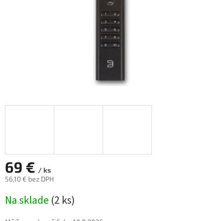
69 €
/ ks
56,10 € bez DPH
Jednotková
Na sklade
(
2 ks
)
cena: