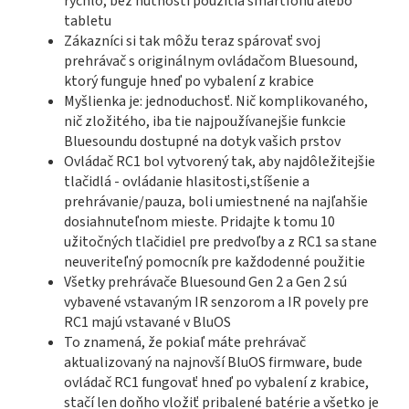
rýchlo, bez nutnosti použitia smartfónu alebo
tabletu
Zákazníci si tak môžu teraz spárovať svoj
prehrávač s originálnym ovládačom Bluesound,
ktorý funguje hneď po vybalení z krabice
Myšlienka je: jednoduchosť. Nič komplikovaného,
nič zložitého, iba tie najpoužívanejšie funkcie
Bluesoundu dostupné na dotyk vašich prstov
Ovládač RC1 bol vytvorený tak, aby najdôležitejšie
tlačidlá - ovládanie hlasitosti,stíšenie a
prehrávanie/pauza, boli umiestnené na najľahšie
dosiahnuteľnom mieste. Pridajte k tomu 10
užitočných tlačidiel pre predvoľby a z RC1 sa stane
neuveriteľný pomocník pre každodenné použitie
Všetky prehrávače Bluesound Gen 2 a Gen 2 sú
vybavené vstavaným IR senzorom a IR povely pre
RC1 majú vstavané v BluOS
To znamená, že pokiaľ máte prehrávač
aktualizovaný na najnovší BluOS firmware, bude
ovládač RC1 fungovať hneď po vybalení z krabice,
stačí len doňho vložiť pribalené batérie a všetko je