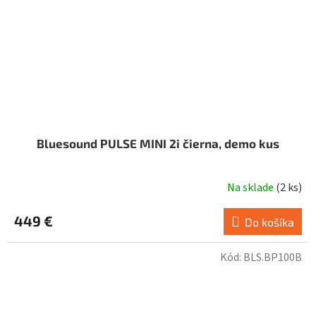
Bluesound PULSE MINI 2i čierna, demo kus
Na sklade
(
2 ks
)
449 €
Do košíka
Kód:
BLS.BP100B