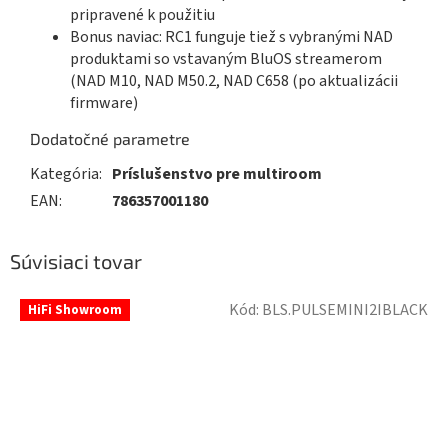
pripravené k použitiu
Bonus naviac: RC1 funguje tiež s vybranými NAD
produktami so vstavaným BluOS streamerom
(NAD M10, NAD M50.2, NAD C658 (po aktualizácii
firmware)
Dodatočné parametre
Kategória
:
Príslušenstvo pre multiroom
EAN
:
786357001180
Súvisiaci tovar
Kód:
BLS.PULSEMINI2IBLACK
HiFi Showroom