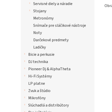
Servisné diely a náradie
Obrá
Stojany
Metronómy
Snímače pre sláčikové nástroje
Noty
Darčekové predmety
Ladičky
Bicie a perkusie
DJ technika
Pioneer Dj & AlphaTheta
Hi-Fi Systémy
LP platne
Zvuk a štúdio
Mikrofóny
Slúchadlá a distribútory