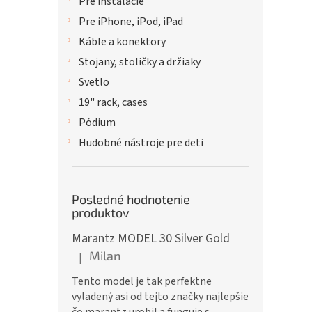
Pre inštalácie
Pre iPhone, iPod, iPad
Káble a konektory
Stojany, stoličky a držiaky
Svetlo
19" rack, cases
Pódium
Hudobné nástroje pre deti
Posledné hodnotenie
produktov
Marantz MODEL 30 Silver Gold
Milan
|
Hodnotenie produktu je 5 z 5 hviezdičiek.
Tento model je tak perfektne
vyladený asi od tejto značky najlepšie