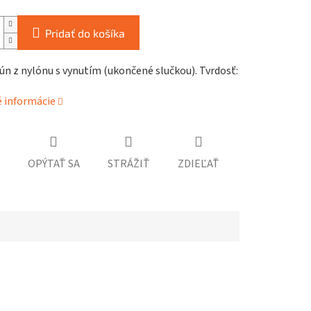
Pridať do košíka
ún z nylónu s vynutím (ukončené slučkou). Tvrdosť:
é informácie
OPÝTAŤ SA
STRÁŽIŤ
ZDIEĽAŤ