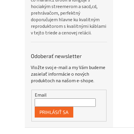
čo marantz urobil a funguje s
hociakým streemerom a sacd,cd,
prehrávačom, perfektný
doporučujem hlavne ku kvalitným
reproduktorom s kvalitnými káblami
v tejto triede a cenovej relácii.
Odoberať newsletter
Vložte svoj e-mail a my Vám budeme
zasielať informácie o nových
produktoch na našom e-shope.
Email
PRIHLÁSIŤ SA
Z