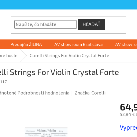
HĽADAŤ
Predajňa ŽILINA
AV showroom Bratislava
AV showroo
pre husle
Corelli Strings For Violin Crystal Forte
lli Strings For Violin Crystal Forte
0117
rné
dnotené
Podrobnosti hodnotenia
Značka:
Corelli
enie
64,
tu
52,84 € 
Jednotk
Vypre
cena: