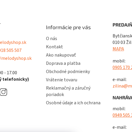
T
PREDAJŇ
Informácie pre vás
Bytčiansk
O nás
lodyshop.sk
010 03 Žil
Kontakt
MAPA
18 505 507
Ako nakupovať
/melodyshop.sk
mobil:
Doprava a platba
0905 170 
Obchodné podmienky
00 - 17.00
 telefonicky)
e-mail:
Vrátenie tovaru
zilina@m
Reklamačný a záručný
poriadok
NAHRÁVA
Osobné údaje a ich ochrana
mobil:
0949 505 
e-mail: