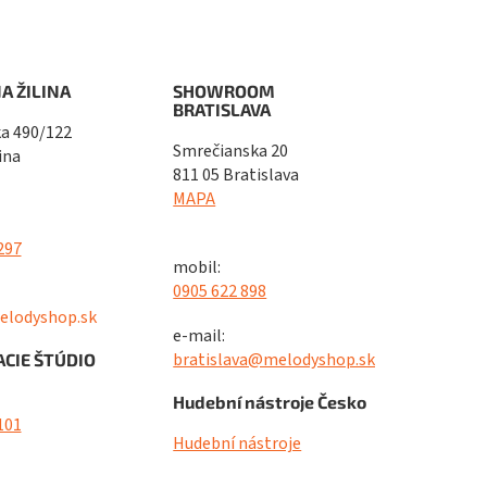
A ŽILINA
SHOWROOM
BRATISLAVA
a 490/122
Smrečianska 20
ina
811 05 Bratislava
MAPA
297
mobil:
0905 622 898
elodyshop.sk
e-mail:
bratislava@melodyshop.sk
CIE ŠTÚDIO
Hudební nástroje Česko
101
Hudební nástroje