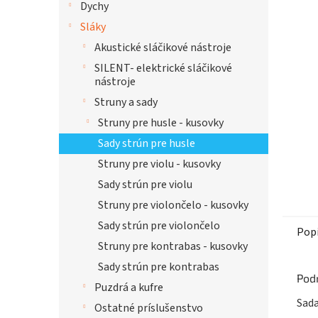
Dychy
hviezdi
Sláky
Akustické sláčikové nástroje
SILENT- elektrické sláčikové
nástroje
Struny a sady
Struny pre husle - kusovky
Sady strún pre husle
Struny pre violu - kusovky
Sady strún pre violu
Struny pre violončelo - kusovky
Sady strún pre violončelo
Pop
Struny pre kontrabas - kusovky
Sady strún pre kontrabas
Pod
Puzdrá a kufre
Sada
Ostatné príslušenstvo