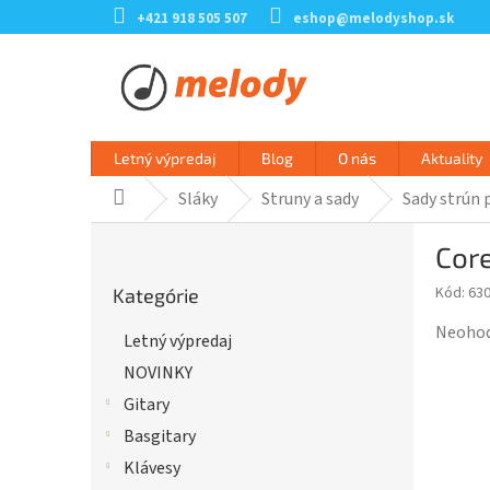
Prejsť
+421 918 505 507
eshop@melodyshop.sk
na
obsah
Letný výpredaj
Blog
O nás
Aktuality
Sláky
Struny a sady
Sady strún 
Domov
B
Core
o
Preskočiť
č
Kód:
63
Kategórie
kategórie
n
ý
Prieme
Neoho
Letný výpredaj
p
hodnot
NOVINKY
a
produk
n
je
Gitary
e
0,0
Basgitary
l
z
Klávesy
5