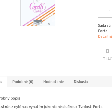
čiek.
Sada str
Forte.
Detailn
TLAČ
is
Podobné (6)
Hodnotenie
Diskusia
robný popis
 strún z nylónu s vynutím (ukončené slučkou). Tvrdosť: Forte.