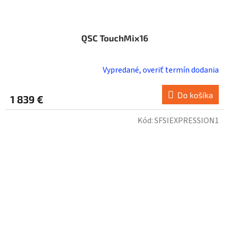
QSC TouchMix16
Vypredané, overiť termín dodania
Do košíka
1 839 €
Kód:
SFSIEXPRESSION1