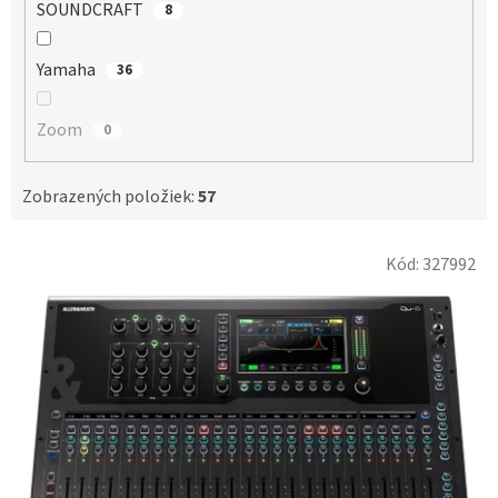
SOUNDCRAFT
8
Yamaha
36
Zoom
0
Zobrazených položiek:
57
V
Kód:
327992
ý
p
i
s
p
r
o
d
u
k