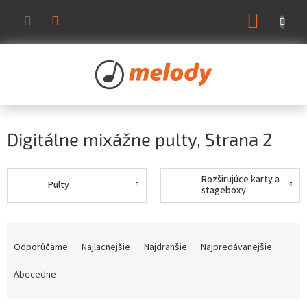
Prejsť
NÁKUP
na
KOŠÍK
obsah
Digitálne mixážne pulty
, Strana 2
Rozširujúce karty a
Pulty
stageboxy
R
a
Odporúčame
Najlacnejšie
Najdrahšie
Najpredávanejšie
d
e
Abecedne
n
i