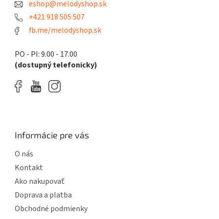
eshop@melodyshop.sk
i
v
k
e
+421 918 505 507
y
fb.me/melodyshop.sk
v
ý
p
PO - PI: 9.00 - 17.00
i
(dostupný telefonicky)
s
u
Informácie pre vás
O nás
Kontakt
Ako nakupovať
Doprava a platba
Obchodné podmienky