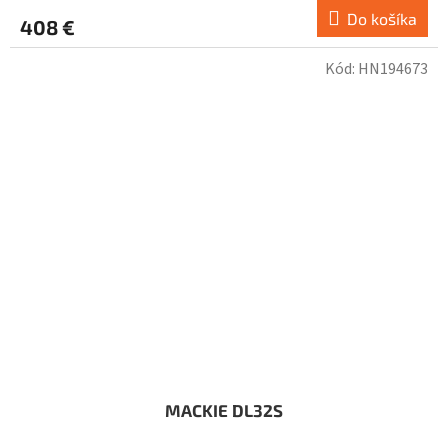
Do košíka
408 €
Kód:
HN194673
MACKIE DL32S