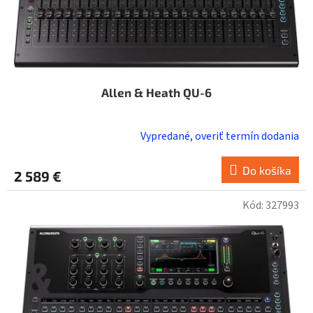
t
o
v
Allen & Heath QU-6
Vypredané, overiť termín dodania
Do košíka
2 589 €
Kód:
327993