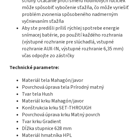
struny. Otáčanie proti smeru hodinových ručičiek
môže spôsobiť vybočenie sťažňa, čo môže vyriešiť
problém zvonenia spôsobeného nadmerným
vyčnievaním sťažňa
Aby ste predišli príliš rýchlej spotrebe energie
snímacej batérie, po použití každého rozhrania
(výstupné rozhranie pre slúchadlá, vstupné
rozhranie AUX-IN, výstupné rozhranie 6,35 mm)
včas odpojte zo zástrčky
Technické parametre:
Materiál tela Mahagón/javor
Povrchová úprava tela Prírodný matný
Tvar tela Hush
Materiál krku Mahagón/javor
Konštrukcia krku SET-THROUGH
Povrchová úprava krku Matný povrch
Tvar krku Gradient
Dĺžka stupnice 628 mm
Materiál hmatníka HPL