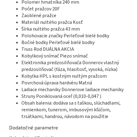
Polomer hmatníka 240 mm
Počet pražcov 20F
Zaoblené pražce
Materiál nultého pražca Kosť
Šírka nultého pražca 43 mm
Polohovacie značky Perleťové bielé bodky
Bočné bodky Perleťové bielé bodky
Truss Rod DUÁLNA AKCIA
Kobylkový snímač Piezo snímač
Elektronika predzosilňovača Donnerov vlastný
predzosilňovač (fáza, hlasitosť, vysoká, nízka)
Kobylka HPL s kostným nultým pražcom
Povrchová úprava hardvéru Matná
Ladiace mechaniky Donnerove ladiace mechaniky
Struny Poniklovaná oceľ (0,010-0,047 )
Obsah balenia: dodáva sa s taškou, slúchadlami,
remienkom, tunerom, imbusovým kľúčom,
trsátkami, handrou, návodom na použitie
Dodatočné parametre