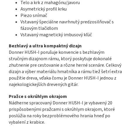
Telo a krk z mahagónu/javoru
Asymetrický profil krku
Piezo snímač
Vstavaný špeciálne navrhnutý predzosilňovač s
fázovým tlačidlom
Vstavaný magnetický imbusový kľúč
Bezhlavý a ultra kompaktný dizajn
Donner HUSH-I porušuje konvencie s bezhlavým
stručným dizajnom rámu, ktorý poskytuje dokonalé
zhutnenie pre cestovanie a rôzne herné scenáre. Celkový
dizajn a výber materiálu hmatníka a rámu tiež šetrí extra
použitie dreva, vďaka čomu je Donner HUSH-I jednou z
najekologickejších drevených gitár.
Pražce s okrúhlym okrajom
Nádherne spracovaný Donner HUSH-I je vybavený 20
prispôsobenými pražcami s okrúhlym okrajom, ktoré
poslúžia na roky bezproblémového hrania hneď po
vybalení z krabice.