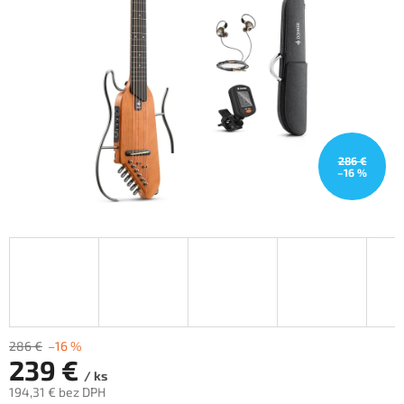
hviezdičiek.
286 €
–16 %
286 €
–16 %
239 €
/ ks
194,31 € bez DPH