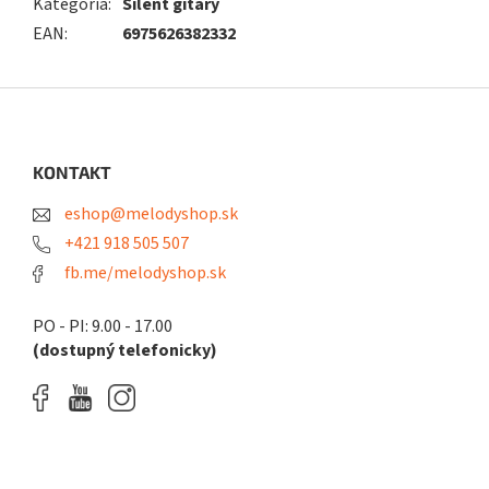
Kategória
:
Silent gitary
EAN
:
6975626382332
Z
á
p
ä
KONTAKT
t
eshop@melodyshop.sk
i
e
+421 918 505 507
fb.me/melodyshop.sk
PO - PI: 9.00 - 17.00
(dostupný telefonicky)