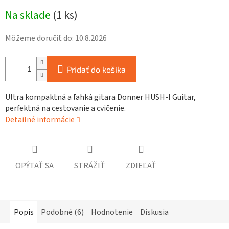
Jednotková
Na sklade
(
1 ks
)
cena:
Môžeme doručiť do:
10.8.2026
Pridať do košíka
Ultra kompaktná a ľahká gitara Donner HUSH-I Guitar,
perfektná na cestovanie a cvičenie.
Detailné informácie
OPÝTAŤ SA
STRÁŽIŤ
ZDIEĽAŤ
Popis
Podobné (6)
Hodnotenie
Diskusia