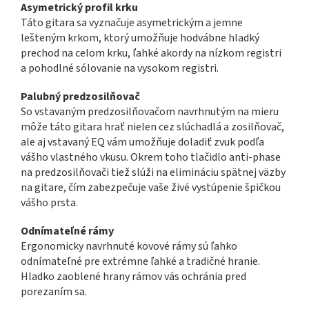
Asymetrický profil krku
Táto gitara sa vyznačuje asymetrickým a jemne
lešteným krkom, ktorý umožňuje hodvábne hladký
prechod na celom krku, ľahké akordy na nízkom registri
a pohodlné sólovanie na vysokom registri.
Palubný predzosilňovač
So vstavaným predzosilňovačom navrhnutým na mieru
môže táto gitara hrať nielen cez slúchadlá a zosilňovač,
ale aj vstavaný EQ vám umožňuje doladiť zvuk podľa
vášho vlastného vkusu. Okrem toho tlačidlo anti-phase
na predzosilňovači tiež slúži na elimináciu spätnej väzby
na gitare, čím zabezpečuje vaše živé vystúpenie špičkou
vášho prsta.
Odnímateľné rámy
Ergonomicky navrhnuté kovové rámy sú ľahko
odnímateľné pre extrémne ľahké a tradičné hranie.
Hladko zaoblené hrany rámov vás ochránia pred
porezaním sa.