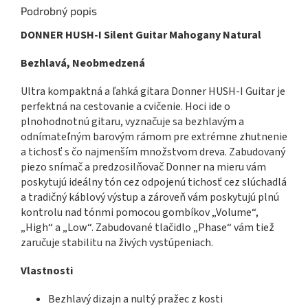
Podrobný popis
DONNER HUSH-I Silent Guitar Mahogany Natural
Bezhlavá,
Neobmedzená
Ultra kompaktná a ľahká gitara Donner HUSH-I Guitar je
perfektná na cestovanie a cvičenie. Hoci ide o
plnohodnotnú gitaru, vyznačuje sa bezhlavým a
odnímateľným barovým rámom pre extrémne zhutnenie
a tichosť s čo najmenším množstvom dreva. Zabudovaný
piezo snímač a predzosilňovač Donner na mieru vám
poskytujú ideálny tón cez odpojenú tichosť cez slúchadlá
a tradičný káblový výstup a zároveň vám poskytujú plnú
kontrolu nad tónmi pomocou gombíkov „Volume“,
„High“ a „Low“. Zabudované tlačidlo „Phase“ vám tiež
zaručuje stabilitu na živých vystúpeniach.
Vlastnosti
Bezhlavý dizajn a nultý pražec z kosti