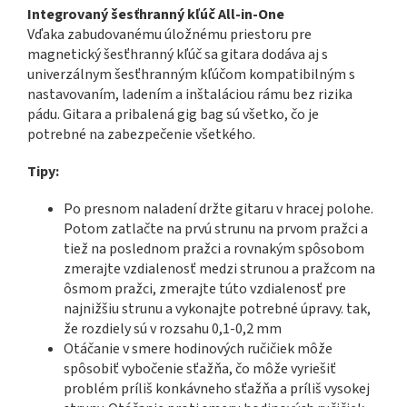
Integrovaný šesťhranný kľúč All-in-One
Vďaka zabudovanému úložnému priestoru pre
magnetický šesťhranný kľúč sa gitara dodáva aj s
univerzálnym šesťhranným kľúčom kompatibilným s
nastavovaním, ladením a inštaláciou rámu bez rizika
pádu. Gitara a pribalená gig bag sú všetko, čo je
potrebné na zabezpečenie všetkého.
Tipy:
Po presnom naladení držte gitaru v hracej polohe.
Potom zatlačte na prvú strunu na prvom pražci a
tiež na poslednom pražci a rovnakým spôsobom
zmerajte vzdialenosť medzi strunou a pražcom na
ôsmom pražci, zmerajte túto vzdialenosť pre
najnižšiu strunu a vykonajte potrebné úpravy. tak,
že rozdiely sú v rozsahu 0,1-0,2 mm
Otáčanie v smere hodinových ručičiek môže
spôsobiť vybočenie sťažňa, čo môže vyriešiť
problém príliš konkávneho sťažňa a príliš vysokej