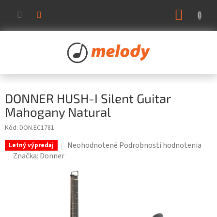
Prejsť
NÁKUP
na
KOŠÍK
obsah
DONNER HUSH-I Silent Guitar
Mahogany Natural
Kód:
DON.EC1781
Priemerné
Neohodnotené
Podrobnosti hodnotenia
Letný výpredaj
hodnotenie
Značka:
Donner
produktu
je
0,0
z
5