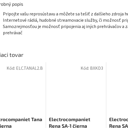
robný popis
Pripojte vašu reprosústavu a môžete sa tešiť z dalšieho zdroja 
Internetové rádiá, hudobné streamovacie služby, či možnosť pri
Samozrejmosťou je možnosť pripojenia aj iných prehrávačov a z
prehrávač
iaci tovar
Kód:
ELC.TANAL2.B
Kód:
BXKD3
trocompaniet Tana
Electrocompaniet
Electro
čierna
Rena SA-1 čierna
Rena SA-