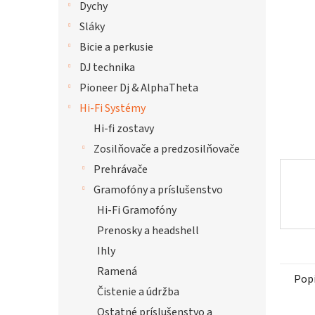
Dychy
hviezdi
Sláky
Bicie a perkusie
DJ technika
Pioneer Dj & AlphaTheta
Hi-Fi Systémy
Hi-fi zostavy
Zosilňovače a predzosilňovače
Prehrávače
Gramofóny a príslušenstvo
Hi-Fi Gramofóny
Prenosky a headshell
Ihly
Ramená
Pop
Čistenie a údržba
Ostatné príslušenstvo a