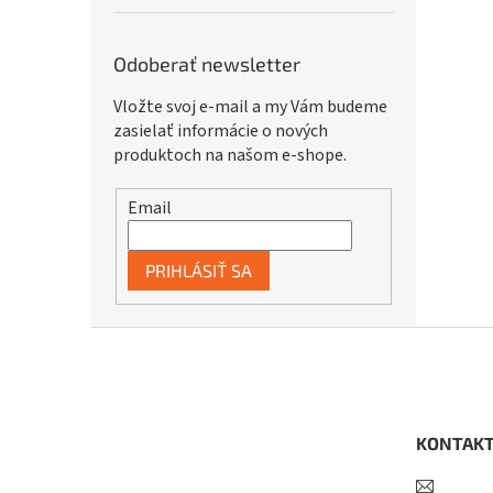
Odoberať newsletter
Vložte svoj e-mail a my Vám budeme
zasielať informácie o nových
produktoch na našom e-shope.
Email
PRIHLÁSIŤ SA
Z
á
p
ä
t
KONTAK
i
e