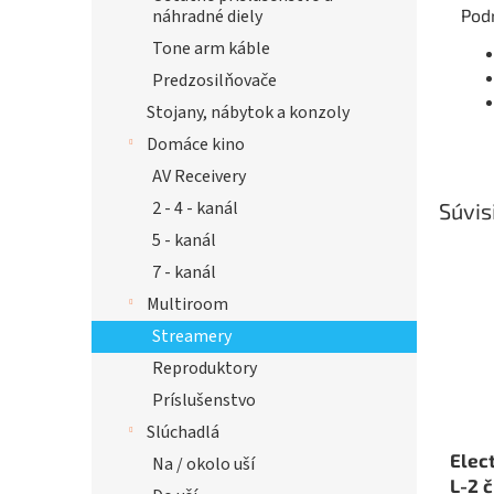
Pod
náhradné diely
Tone arm káble
Predzosilňovače
Stojany, nábytok a konzoly
Domáce kino
AV Receivery
2 - 4 - kanál
Súvis
5 - kanál
7 - kanál
Multiroom
Streamery
Reproduktory
Príslušenstvo
Slúchadlá
Elec
Na / okolo uší
L-2 