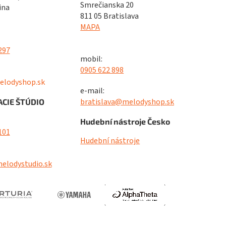
Smrečianska 20
ina
811 05 Bratislava
MAPA
297
mobil:
0905 622 898
elodyshop.sk
e-mail:
bratislava@melodyshop.sk
CIE ŠTÚDIO
Hudební nástroje Česko
101
Hudební nástroje
elodystudio.sk