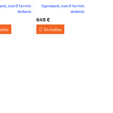
rná
ané, overiť termín
Vypredané, overiť termín
dodania
dodania
649 €
ošíka
Do košíka