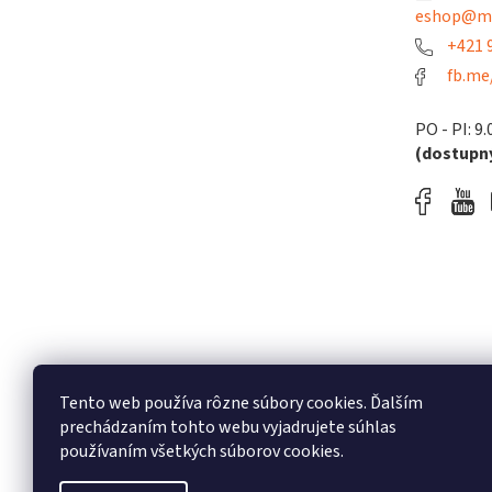
eshop@me
+421 9
fb.me
PO - PI: 9.
(dostupný
Tento web používa rôzne súbory cookies. Ďalším
prechádzaním tohto webu vyjadrujete súhlas
používaním všetkých súborov cookies.