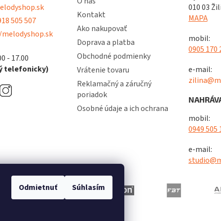
O nás
lodyshop.sk
010 03 Žil
Kontakt
MAPA
18 505 507
Ako nakupovať
/melodyshop.sk
mobil:
Doprava a platba
0905 170 
Obchodné podmienky
00 - 17.00
 telefonicky)
e-mail:
Vrátenie tovaru
zilina@m
Reklamačný a záručný
poriadok
NAHRÁVA
Osobné údaje a ich ochrana
mobil:
0949 505 
e-mail:
studio@m
Odmietnuť
Súhlasím