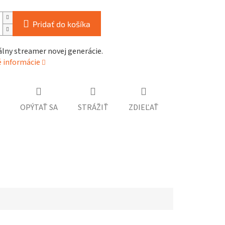
Pridať do košíka
lny streamer novej generácie.
é informácie
OPÝTAŤ SA
STRÁŽIŤ
ZDIEĽAŤ