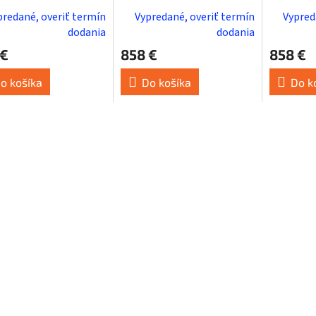
striebo
predané, overiť termín
Vypredané, overiť termín
Vypred
dodania
dodania
 €
858 €
858 €
o košíka
Do košíka
Do k