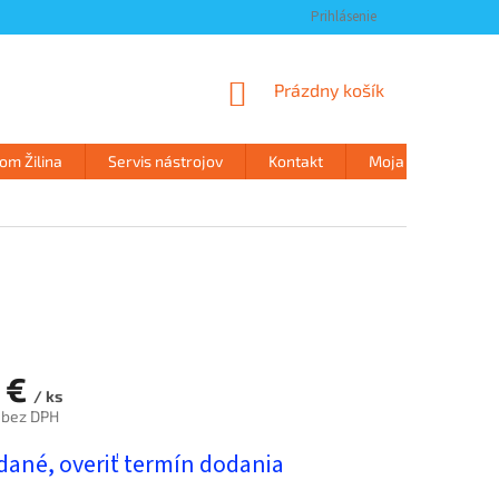
Prihlásenie
NÁKUPNÝ
Prázdny košík
KOŠÍK
m Žilina
Servis nástrojov
Kontakt
Moja objednávka
 €
/ ks
 bez DPH
ová
dané, overiť termín dodania