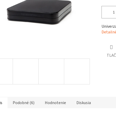
čiek.
Univerzá
Detailn
TLAČ
is
Podobné (6)
Hodnotenie
Diskusia