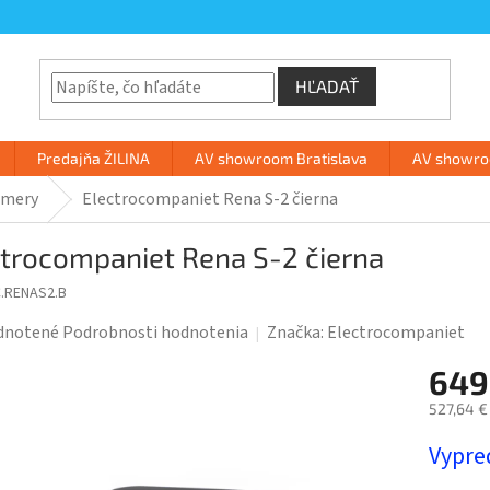
HĽADAŤ
Predajňa ŽILINA
AV showroom Bratislava
AV showroo
amery
Electrocompaniet Rena S-2 čierna
ctrocompaniet Rena S-2 čierna
C.RENAS2.B
rné
dnotené
Podrobnosti hodnotenia
Značka:
Electrocompaniet
enie
649
tu
527,64 €
Jednotk
Vypre
cena: