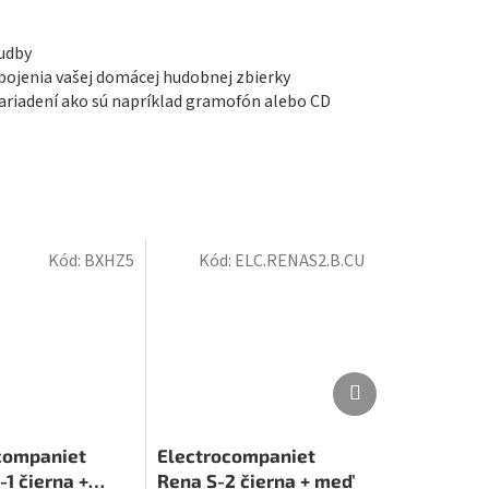
hudby
pojenia vašej domácej hudobnej zbierky
ariadení ako sú napríklad gramofón alebo CD
Kód:
BXHZ5
Kód:
ELC.RENAS2.B.CU
Ďalší
Ďalší
produkt
produkt
companiet
Electrocompaniet
1 čierna +
Rena S-2 čierna + meď