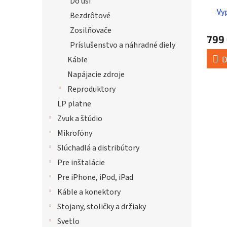
Do uší
Vy
Bezdrôtové
Zosilňovače
799
Príslušenstvo a náhradné diely
D
Káble
Napájacie zdroje
Reproduktory
LP platne
Zvuk a štúdio
Mikrofóny
Slúchadlá a distribútory
Pre inštalácie
Pre iPhone, iPod, iPad
Káble a konektory
Stojany, stoličky a držiaky
Svetlo