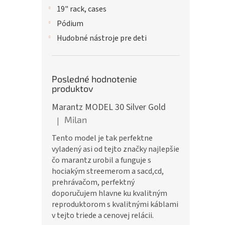
19" rack, cases
Pódium
Hudobné nástroje pre deti
Posledné hodnotenie
produktov
Marantz MODEL 30 Silver Gold
Milan
|
Hodnotenie produktu je 5 z 5 hviezdičiek.
Tento model je tak perfektne
vyladený asi od tejto značky najlepšie
čo marantz urobil a funguje s
hociakým streemerom a sacd,cd,
prehrávačom, perfektný
doporučujem hlavne ku kvalitným
reproduktorom s kvalitnými káblami
v tejto triede a cenovej relácii.