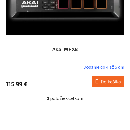
Akai MPX8
Dodanie do 4 až 5 dní
Do košíka
115,99 €
3
položiek celkom
O
v
l
Z
á
á
d
p
a