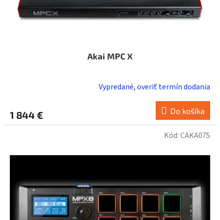
Akai MPC X
Vypredané, overiť termín dodania
Do košíka
1 844 €
Kód:
CAKA075