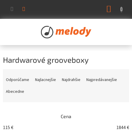
Prejsť
NÁKUP
na
KOŠÍK
obsah
Hardwarové grooveboxy
R
a
Odporúčame
Najlacnejšie
Najdrahšie
Najpredávanejšie
d
e
Abecedne
n
i
e
Cena
p
r
115
€
1844
€
o