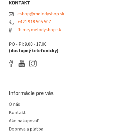
ä
KONTAKT
c
t
i
eshop@melodyshop.sk
i
e
p
e
+421 918 505 507
r
fb.me/melodyshop.sk
v
k
y
PO - PI: 9.00 - 17.00
v
(dostupný telefonicky)
ý
p
i
s
u
Informácie pre vás
O nás
Kontakt
Ako nakupovať
Doprava a platba