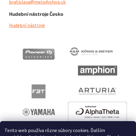
bratislava@melodyshop.sk
Hudební nástroje Česko
Hudební nástroje
Tento web používa rôzne súbory cookies. Ďalším