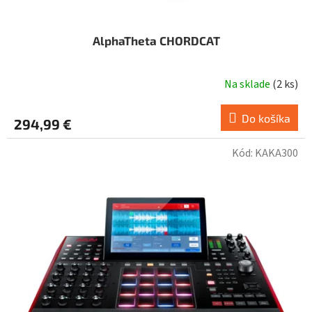
AlphaTheta CHORDCAT
Na sklade
(
2 ks
)
Do košíka
294,99 €
Kód:
KAKA300