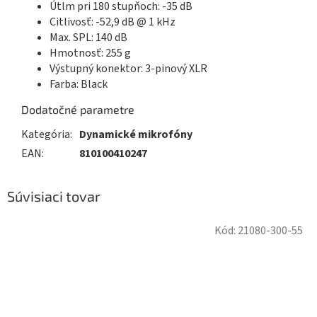
Útlm pri 180 stupňoch: -35 dB
Citlivosť: -52,9 dB @ 1 kHz
Max. SPL: 140 dB
Hmotnosť: 255 g
Výstupný konektor: 3-pinový XLR
Farba: Black
Dodatočné parametre
Kategória
:
Dynamické mikrofóny
EAN
:
810100410247
Súvisiaci tovar
Kód:
21080-300-55