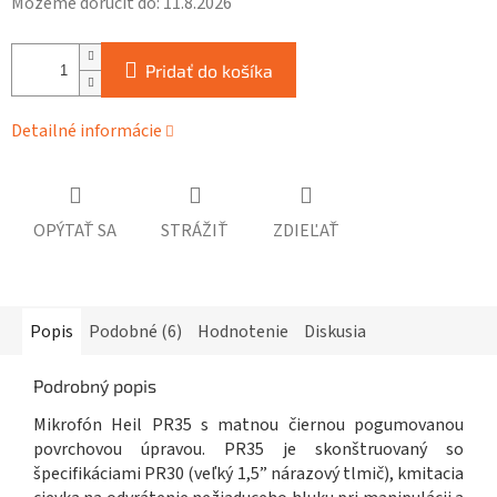
Môžeme doručiť do:
11.8.2026
Pridať do košíka
Detailné informácie
OPÝTAŤ SA
STRÁŽIŤ
ZDIEĽAŤ
Popis
Podobné (6)
Hodnotenie
Diskusia
Podrobný popis
Mikrofón Heil PR35 s matnou čiernou pogumovanou
povrchovou úpravou. PR35 je skonštruovaný so
špecifikáciami PR30 (veľký 1,5” nárazový tlmič), kmitacia