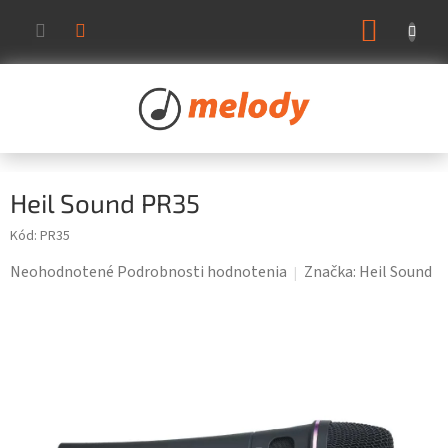
Prejsť
NÁKUP
na
KOŠÍK
obsah
Heil Sound PR35
Kód:
PR35
Priemerné
Neohodnotené
Podrobnosti hodnotenia
Značka:
Heil Sound
hodnotenie
produktu
je
0,0
z
5
hviezdičiek.