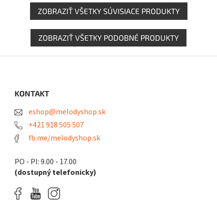
ZOBRAZIŤ VŠETKY SÚVISIACE PRODUKTY
ZOBRAZIŤ VŠETKY PODOBNÉ PRODUKTY
Z
á
p
ä
KONTAKT
t
eshop@melodyshop.sk
i
e
+421 918 505 507
fb.me/melodyshop.sk
PO - PI: 9.00 - 17.00
(dostupný telefonicky)