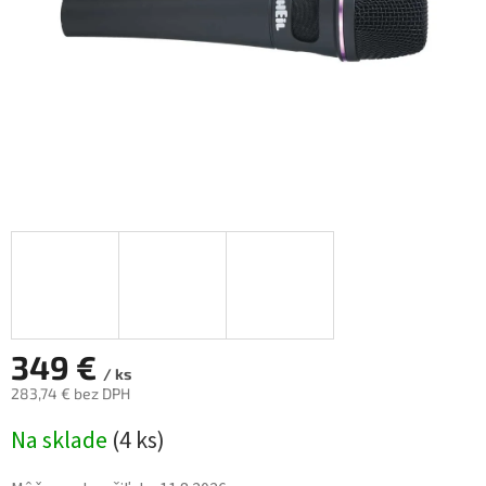
349 €
/ ks
283,74 € bez DPH
Jednotková
Na sklade
(
4 ks
)
cena: