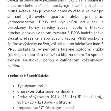
cievka na odvrátenie nežiaduceho hluku pri manipulácii a
elektronického rušenia, poskytuje skvelé potlačenie
hluku. Avšak PR35 je rovnako doma vo vašej ruke, tiež pri
snímaní gitarového aparátu alebo pri práci
„broadcasterov". PR35 má vynikajúcu artikuláciu a
prirodzený horný stredný rozsah spolu s hladkou
plochou odozvou v celom rozsahu. S PR35 budete ťažko
skúšať preťaženie alebo spätnú väzbu. PR35 poskytne
špičkové výsledky naživo, v štúdiu alebo kdekoľvek inde. S
PR35 získate tri vymeniteľné farebné ozdobné krúžky
(čierne, strieborné a fialové) a klip na mikrofón spolu s
čiernou akustickou penou v čalúnenom koženkovom
kufríku.
Technické špecifikácie:
Typ: dynamický
Charakteristika: super kardioidná
Frekvenčný rozsah: 40 Hz - 18 kHz (UP - bez filtra),
80 Hz - 18 kHz (Down - s filtrom)
Impedancia: 370 Ohm, symetrická